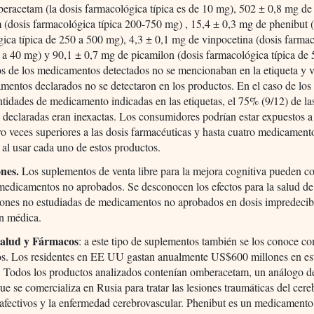
racetam (la dosis farmacológica típica es de 10 mg), 502 ± 0,8 mg de
 (dosis farmacológica típica 200-750 mg) , 15,4 ± 0,3 mg de phenibut 
ica típica de 250 a 500 mg), 4,3 ± 0,1 mg de vinpocetina (dosis farma
5 a 40 mg) y 90,1 ± 0,7 mg de picamilon (dosis farmacológica típica de
s de los medicamentos detectados no se mencionaban en la etiqueta y v
mentos declarados no se detectaron en los productos. En el caso de los
ntidades de medicamento indicadas en las etiquetas, el 75% (9/12) de la
 declaradas eran inexactas. Los consumidores podrían estar expuestos a
ro veces superiores a las dosis farmacéuticas y hasta cuatro medicament
al usar cada uno de estos productos.
nes.
Los suplementos de venta libre para la mejora cognitiva pueden c
medicamentos no aprobados. Se desconocen los efectos para la salud d
ones no estudiadas de medicamentos no aprobados en dosis impredecibl
ón médica.
Salud y Fármacos
: a este tipo de suplementos también se los conoce c
os. Los residentes en EE UU gastan anualmente US$600 millones en est
. Todos los productos analizados contenían omberacetam, un análogo d
ue se comercializa en Rusia para tratar las lesiones traumáticas del cere
 afectivos y la enfermedad cerebrovascular. Phenibut es un medicamento