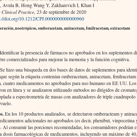
 Avula B, Hong Wang Y, Zakharevich I, Khan I
Clinical Practice,
23 de septiembre de 2020
s://doi.org/10.1212/CPJ.0000000000000960
teración, nootrópicos, omberacetam, aniracetam, fenilracetam, oxiracetam
Identificar la presencia de fármacos no aprobados en los suplementos di
ibre comercializados para mejorar la memoria y la función cognitiva.
Se hizo una búsqueda en dos bases de datos de suplementos para identif
que según la etiqueta contenían omberacetam, aniracetam, fenilracetam
m, cuatro medicamentos no aprobados para uso humano en EE UU. Los
on en línea y se analizaron utilizando métodos no dirigidos de cromato
oplada a espectrometría de masas con analizadores de triple cuadrupolo
 vuelo.
s.
En los 10 productos analizados, se detectaron omberacteam y anirac
edicamentos adicionales no aprobados (es decir, phenibut, vinpocetina 
. Al consumir las porciones recomendadas, los consumidores podrían e
 a dosis farmacológicas de medicamentos, incluyendo un máximo de 40,