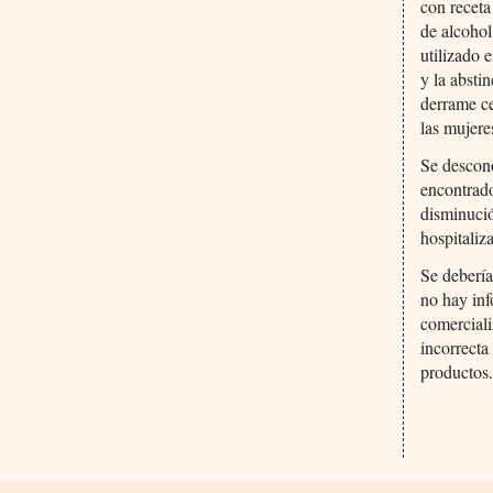
con receta
de alcohol
utilizado 
y la absti
derrame ce
las mujere
Se descono
encontrado
disminució
hospitaliz
Se debería
no hay inf
comerciali
incorrecta
productos