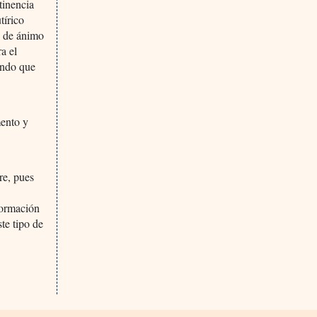
tinencia
tírico
do de ánimo
a el
endo que
mento y
re, pues
formación
te tipo de