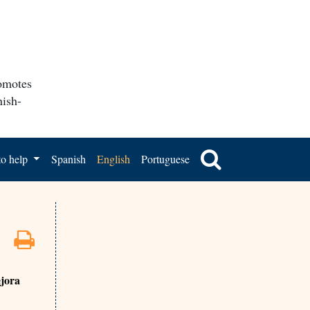
romotes
nish-
o help
Spanish
English
Portuguese
ejora