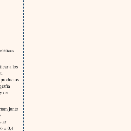
etéticos
icar a los
 u
 productos
grafía
 y de
etam junto
y
star
6 ± 0,4