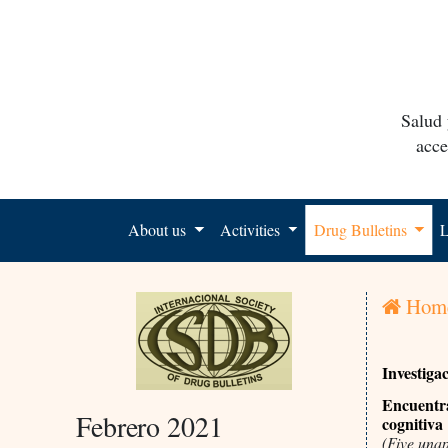
Salud 
acce
About us
Activities
Drug Bulletins
L
Hom
Investiga
Encuentra
Febrero 2021
cognitiva
(Five una