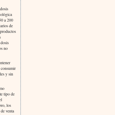
(dosis
cológica
 50 a 200
arios de
 productos
s
 dosis
os no
ontener
e consumir
es y sin
omo
e tipo de
el
bro, los
 de venta