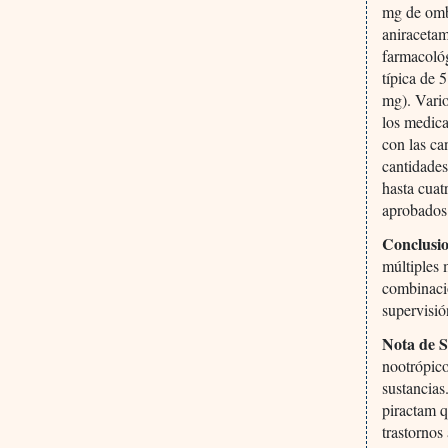
mg de ombe
aniracetam
farmacológ
típica de 
mg). Vario
los medica
con las ca
cantidades
hasta cuat
aprobados 
Conclusio
múltiples 
combinaci
supervisi
Nota de 
nootrópic
sustancias
piractam q
trastornos