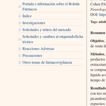
Portada e información sobre el Boletín
Cohen PA,
Fármacos
Neurology 
DOI:
http
Índice
Tags: adul
Investigaciones
Solicitudes y retiros del mercado
Resumen
Solicitudes y cambios al etiquetado/ficha
Objetivo.
técnica
de venta l
Reacciones Adversas
Métodos.
Precauciones
productos 
Otros temas de farmacovigilancia
oxiraceta
se comprar
líquida ac
tiempo de
Resultado
con tres m
picamilon)
expuestos