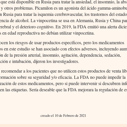
 que está disponible en Rusia para tratar la ansiedad, el insomnio, la abs
 y otros problemas. Picamilon es un agonista del ácido gamma-aminobu
en Rusia para tratar la isquemia cerebrovascular, los trastornos del esta
nencia de alcohol. La vinpocetina se usa en Alemania, Rusia y China par
rebral y el deterioro cognitivo. En 2019, la FDA emitió una alerta dici
s en edad reproductiva no debían utilizar vinpocetina.
cen los riesgos de usar productos específicos, pero los medicamentos
s en este estudio se han asociado con efectos adversos, incluyendo au
n de la presión arterial, insomnio, agitación, dependencia, sedación,
ación e intubación, dijeron los investigadores.
 recomendar a los pacientes que no utilicen estos productos de venta lib
ormación sobre su seguridad y/o eficacia. La FDA no puede impedir la
zación de estos medicamentos, pero si puede intervenir si descubren in
 en las etiquetas. Sería deseable que la FDA mejorara la regulación de es
.
creado el 10 de Febrero de 2021