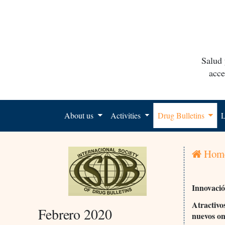
Salud 
acce
About us
Activities
Drug Bulletins
L
Hom
Innovaci
Atractivo
Febrero 2020
nuevos on