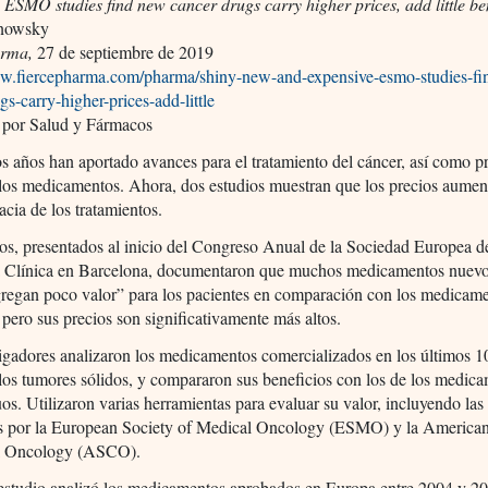
 ESMO studies find new cancer drugs carry higher prices, add little ben
onowsky
arma,
27 de septiembre de 2019
ww.fiercepharma.com/pharma/shiny-new-and-expensive-esmo-studies-f
gs-carry-higher-prices-add-little
 por Salud y Fármacos
s años han aportado avances para el tratamiento del cáncer, así como p
 los medicamentos. Ahora, dos estudios muestran que los precios aume
cacia de los tratamientos.
os, presentados al inicio del Congreso Anual de la Sociedad Europea d
 Clínica en Barcelona, documentaron que muchos medicamentos nuevos
gregan poco valor” para los pacientes en comparación con los medicam
, pero sus precios son significativamente más altos.
igadores analizaron los medicamentos comercializados en los últimos 1
los tumores sólidos, y compararon sus beneficios con los de los medic
os. Utilizaron varias herramientas para evaluar su valor, incluyendo las
s por la European Society of Medical Oncology (ESMO) y la American
al Oncology (ASCO).
 estudio analizó los medicamentos aprobados en Europa entre 2004 y 20