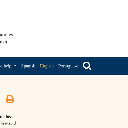
romotes
nish-
o help
Spanish
English
Portuguese
ue los
, new and