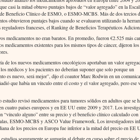
que casi la mitad obtuvo puntajes bajos de “valor agregado” en la Esca
de Beneficio Clínico de ESMO, o ESMO-MCBS. Más de dos tercios d
os obtuvieron puntajes bajos cuando se evaluaron utilizando la herra
os reguladores franceses, el Ranking de Beneficios Terapéuticos Adicion
vos medicamentos no eran baratos. En promedio, fueron €2.525 más car
os medicamentos existentes para los mismos tipos de cáncer, dijeron los
ores.
ía de los nuevos medicamentos oncológicos aportaban un valor agregad
 los médicos y los pacientes no deberían suponer que solo porque un
to es nuevo, será mejor”, dijo el coautor Marc Rodwin en un comunic
dió que había un vínculo entre el costo y el valor agregado, pero ese 
 estudio revisó medicamentos para tumores sólidos en adultos que se 
en cuatro países europeos y en EE UU entre 2009 y 2017. Los investig
n “vínculo alguno” entre su precio y el beneficio clínico calculado con
calas, ESMO-MCBS y ASCO Value Framework. Los investigadores in
iana de los precios en Europa fue inferior a la mitad del precio en EE 
s estudios seguramente se sumarán al debate en curso sobre el precio de 