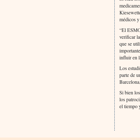
medicamen
Kiesewette
médicos y 
“El ESMO-
verificar 
que se uti
importante
influir en
Los estud
parte de u
Barcelona
Si bien lo
los patroc
el tiempo 