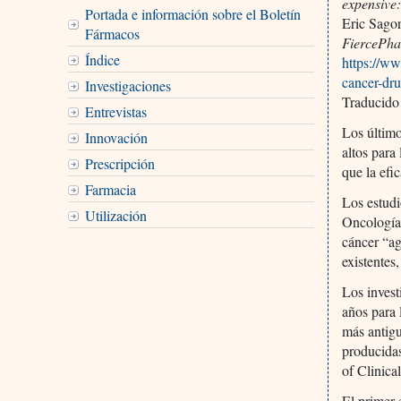
expensive:
Portada e información sobre el Boletín
Eric Sag
Fármacos
FiercePh
Índice
https://w
cancer-dru
Investigaciones
Traducido
Entrevistas
Los último
Innovación
altos para
Prescripción
que la efi
Farmacia
Los estudi
Utilización
Oncología
cáncer “a
existentes
Los invest
años para 
más antigu
producida
of Clinic
El primer