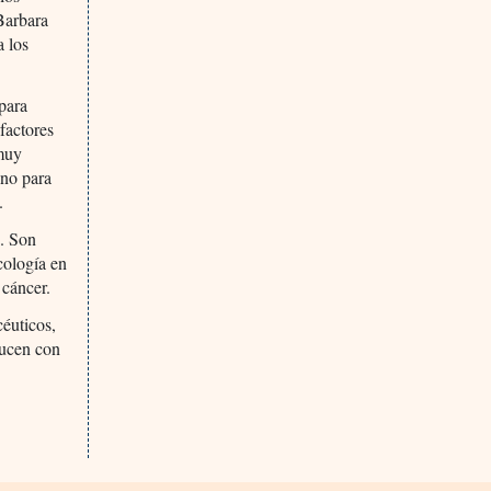
Barbara
a los
para
factores
 muy
ino para
.
9. Son
cología en
 cáncer.
céuticos,
ducen con