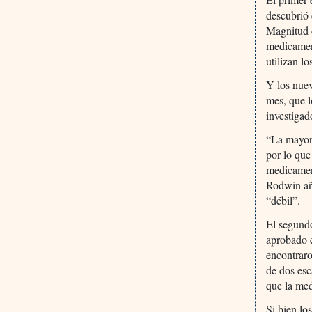
descubrió 
Magnitud 
medicament
utilizan l
Y los nue
mes, que l
investigad
“La mayor
por lo que
medicamen
Rodwin aña
“débil”.
El segundo
aprobado 
encontraro
de dos es
que la med
Si bien lo