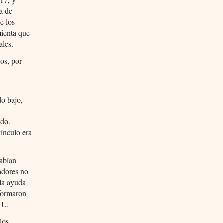
la de
e los
mienta que
ales.
os, por
o bajo,
ado.
vínculo era
habían
adores no
 la ayuda
formaron
UU.
los