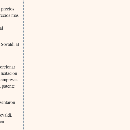
 precios
precios más
a
al
 Sovaldi al
porcionar
licitación
s empresas
a patente
.
esentaron
ovaldi.
nen