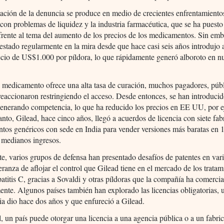
ación de la denuncia se produce en medio de crecientes enfrentamientos
con problemas de liquidez y la industria farmacéutica, que se ha puesto 
frente al tema del aumento de los precios de los medicamentos. Sin em
estado regularmente en la mira desde que hace casi seis años introdujo 
ecio de US$1.000 por píldora, lo que rápidamente generó alboroto en 
 medicamento ofrece una alta tasa de curación, muchos pagadores, públ
reaccionaron restringiendo el acceso. Desde entonces, se han introducid
generando competencia, lo que ha reducido los precios en EE UU, por 
anto, Gilead, hace cinco años, llegó a acuerdos de licencia con siete fab
os genéricos con sede en India para vender versiones más baratas en 
 medianos ingresos.
e, varios grupos de defensa han presentado desafíos de patentes en vari
eranza de aflojar el control que Gilead tiene en el mercado de los tratam
patitis C, gracias a Sovaldi y otras píldoras que la compañía ha comerci
ente. Algunos países también han explorado las licencias obligatorias, 
a dio hace dos años y que enfureció a Gilead.
, un país puede otorgar una licencia a una agencia pública o a un fabri