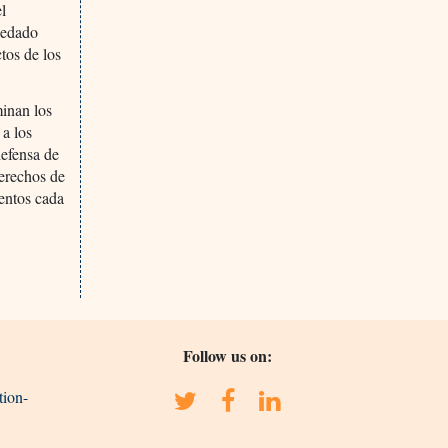
l
uedado
tos de los
minan los
 a los
defensa de
derechos de
entos cada
Follow us on:
tion-