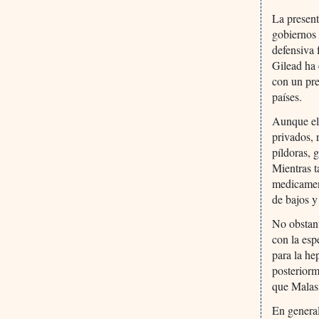
La present
gobiernos 
defensiva 
Gilead ha 
con un pr
países.
Aunque el
privados, 
píldoras, 
Mientras t
medicament
de bajos y
No obstant
con la esp
para la he
posteriorm
que Malasi
En general