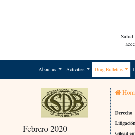
Salud 
acce
About us
Activities
Drug Bulletins
L
Hom
Derecho
Litigació
Febrero 2020
Gilead en