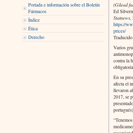
Portada e información sobre el Boletín
(Gilead fa
Fármacos
Ed Silver
Statnews,
Índice
https://ww
Ética
prices/
Derecho
Traducido
Varios gru
antimonopo
contra la 
obligatori
En su pres
afecta el 
llevaron a
2017, se p
presentad
portugués)
“Tenemos u
medicamen
recomienda