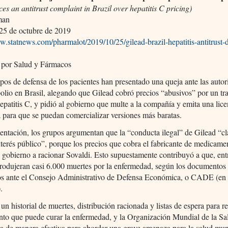
ces an antitrust complaint in Brazil over hepatitis C pricing)
man
25 de octubre de 2019
w.statnews.com/pharmalot/2019/10/25/gilead-brazil-hepatitis-antitrust-
 por Salud y Fármacos
pos de defensa de los pacientes han presentado una queja ante las auto
lio en Brasil, alegando que Gilead cobró precios “abusivos” por un tr
hepatitis C, y pidió al gobierno que multe a la compañía y emita una lice
a para que se puedan comercializar versiones más baratas.
entación, los grupos argumentan que la “conducta ilegal” de Gilead “c
interés público”, porque los precios que cobra el fabricante de medicame
l gobierno a racionar Sovaldi. Esto supuestamente contribuyó a que, en
rodujeran casi 6.000 muertes por la enfermedad, según los documentos
os ante el Consejo Administrativo de Defensa Económica, o CADE (en 
.
n historial de muertes, distribución racionada y listas de espera para re
to que puede curar la enfermedad, y la Organización Mundial de la Sa
 de manera efectiva para abordar una grave amenaza para la salud mund