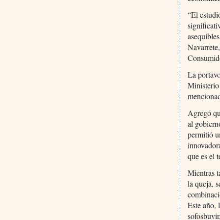
“El estudi
significat
asequibles
Navarrete,
Consumido
La portavo
Ministerio
mencionad
Agregó que
al gobiern
permitió u
innovadora
que es el 
Mientras t
la queja, 
combinaci
Este año, 
sofosbuvir