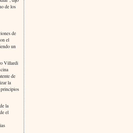
o de los
ciones de
con el
tiendo un
o Villardi
icina
atente de
zar la
 principios
de la
de el
ias