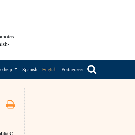
romotes
nish-
o help
Spanish
English
Portuguese
titis C