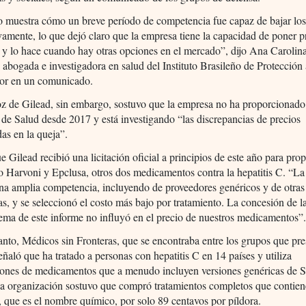
o muestra cómo un breve período de competencia fue capaz de bajar los
ivamente, lo que dejó claro que la empresa tiene la capacidad de poner 
 y lo hace cuando hay otras opciones en el mercado”, dijo Ana Carolin
 abogada e investigadora en salud del Instituto Brasileño de Protección 
r en un comunicado.
z de Gilead, sin embargo, sostuvo que la empresa no ha proporcionado
 de Salud desde 2017 y está investigando “las discrepancias de precios
as en la queja”.
 Gilead recibió una licitación oficial a principios de este año para pro
o Harvoni y Epclusa, otros dos medicamentos contra la hepatitis C. “La 
na amplia competencia, incluyendo de proveedores genéricos y de otra
s, y se seleccionó el costo más bajo por tratamiento. La concesión de l
tema de este informe no influyó en el precio de nuestros medicamentos”
anto, Médicos sin Fronteras, que se encontraba entre los grupos que pr
señaló que ha tratado a personas con hepatitis C en 14 países y utiliza
ones de medicamentos que a menudo incluyen versiones genéricas de S
la organización sostuvo que compró tratamientos completos que contie
, que es el nombre químico, por solo 89 centavos por píldora.