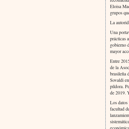
Eloisa Ma
grupos qu
La autorid
Una portav
prácticas 
gobierno d
mayor acce
Entre 201
de la Asoc
brasileña 
Sovaldi en
píldora. P
de 2019. Y
Los datos 
facultad d
lanzamien
sistemáti
económica