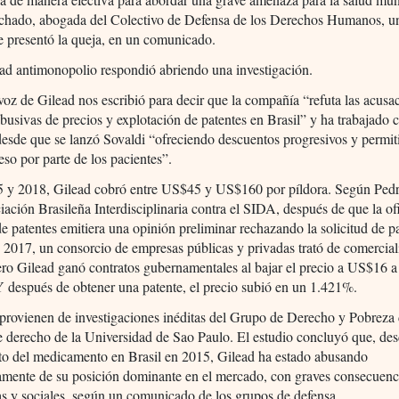
chado, abogada del Colectivo de Defensa de los Derechos Humanos, un
e presentó la queja, en un comunicado.
ad antimonopolio respondió abriendo una investigación.
oz de Gilead nos escribió para decir que la compañía “refuta las acusa
abusivas de precios y explotación de patentes en Brasil” y ha trabajado 
esde que se lanzó Sovaldi “ofreciendo descuentos progresivos y permi
so por parte de los pacientes”.
5 y 2018, Gilead cobró entre US$45 y US$160 por píldora. Según Pedr
iación Brasileña Interdisciplinaria contra el SIDA, después de que la of
de patentes emitiera una opinión preliminar rechazando la solicitud de p
 2017, un consorcio de empresas públicas y privadas trató de comerciali
ero Gilead ganó contratos gubernamentales al bajar el precio a US$16 a
 después de obtener una patente, el precio subió en un 1.421%.
provienen de investigaciones inéditas del Grupo de Derecho y Pobreza 
e derecho de la Universidad de Sao Paulo. El estudio concluyó que, des
to del medicamento en Brasil en 2015, Gilead ha estado abusando
camente de su posición dominante en el mercado, con graves consecuenc
s y sociales, según un comunicado de los grupos de defensa.