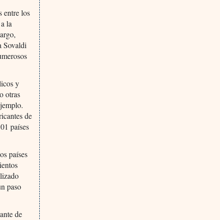
 entre los
a la
bargo,
a Sovaldi
numerosos
icos y
o otras
ejemplo.
ricantes de
101 países
os países
ientos
alizado
un paso
cante de