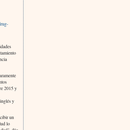
drug-
ridades
atamiento
ncia
laramente
ntos
tre 2015 y
inglés y
cibir un
lud lo
ial”, dijo