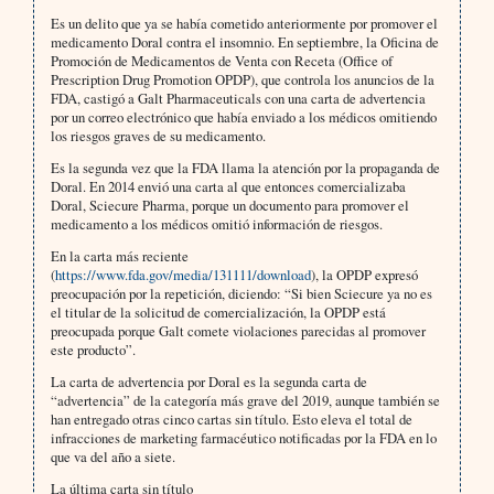
Es un delito que ya se había cometido anteriormente por promover el
medicamento Doral contra el insomnio. En septiembre, la Oficina de
Promoción de Medicamentos de Venta con Receta (Office of
Prescription Drug Promotion OPDP), que controla los anuncios de la
FDA, castigó a Galt Pharmaceuticals con una carta de advertencia
por un correo electrónico que había enviado a los médicos omitiendo
los riesgos graves de su medicamento.
Es la segunda vez que la FDA llama la atención por la propaganda de
Doral. En 2014 envió una carta al que entonces comercializaba
Doral, Sciecure Pharma, porque un documento para promover el
medicamento a los médicos omitió información de riesgos.
En la carta más reciente
(
https://www.fda.gov/media/131111/download
), la OPDP expresó
preocupación por la repetición, diciendo: “Si bien Sciecure ya no es
el titular de la solicitud de comercialización, la OPDP está
preocupada porque Galt comete violaciones parecidas al promover
este producto”.
La carta de advertencia por Doral es la segunda carta de
“advertencia” de la categoría más grave del 2019, aunque también se
han entregado otras cinco cartas sin título. Esto eleva el total de
infracciones de marketing farmacéutico notificadas por la FDA en lo
que va del año a siete.
La última carta sin título