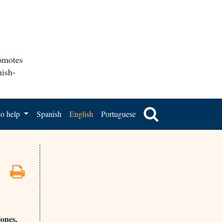
romotes
nish-
o help
Spanish
English
Portuguese
ones,