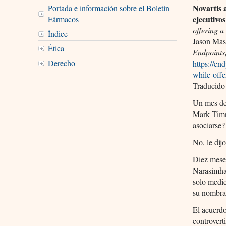
Novartis 
Portada e información sobre el Boletín
ejecutivo
Fármacos
offering a
Índice
Jason Mas
Ética
Endpoints
Derecho
https://en
while-offe
Traducido
Un mes de
Mark Timne
asociarse?
No, le di
Diez meses
Narasimha
solo medi
su nombra
El acuerdo
controvert