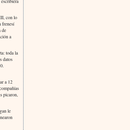
 escribiera
II, con lo
 frenesí
a de
ación a
ta: toda la
s datos
50.
ar a 12
s compañías
s picaron,
gan le
anearon