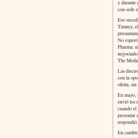
y durante 
con sede e
Eso suced
Timney, e
presuntame
No esperó 
Pharma: u
negociado.
The Medic
Las discu
con la opo
oferta, si
En mayo, s
envió los 
cuando el 
presentar 
respondió
En cambio,