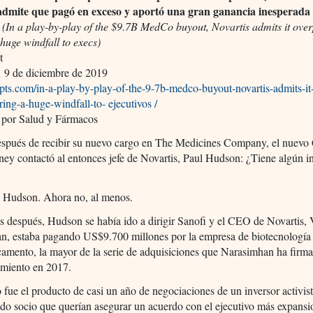
admite que pagó en exceso y aportó una gran ganancia inesperada 
s
(In a play-by-play of the $9.7B MedCo buyout, Novartis admits it ove
 huge windfall to execs)
t
,
9 de diciembre de 2019
dpts.com/in-a-play-by-play-of-the-9-7b-medco-buyout-novartis-admits-it
ring-a-huge-windfall-to- ejecutivos /
 por Salud y Fármacos
spués de recibir su nuevo cargo en The Medicines Company, el nuev
y contactó al entonces jefe de Novartis, Paul Hudson: ¿Tiene algún in
jo Hudson. Ahora no, al menos.
 después, Hudson se había ido a dirigir Sanofi y el CEO de Novartis, 
n, estaba pagando US$9.700 millones por la empresa de biotecnología
camento, la mayor de la serie de adquisiciones que Narasimhan ha firm
miento en 2017.
 fue el producto de casi un año de negociaciones de un inversor activist
ido socio que querían asegurar un acuerdo con el ejecutivo más expansi