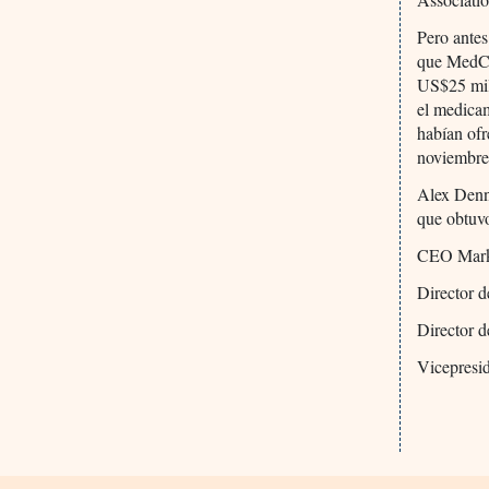
Pero antes
que MedCo 
US$25 mil
el medica
habían ofr
noviembre
Alex Denn
que obtuvo
CEO Mark
Director 
Director d
Vicepresi