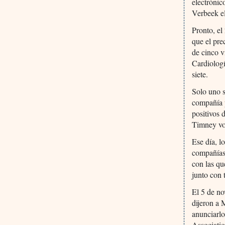
electrónic
Verbeek e
Pronto, el
que el pre
de cinco v
Cardiologí
siete.
Solo uno s
compañía 
positivos 
Timney vol
Ese día, 
compañías 
con las qu
junto con 
El 5 de n
dijeron a
anunciarlo
Associatio