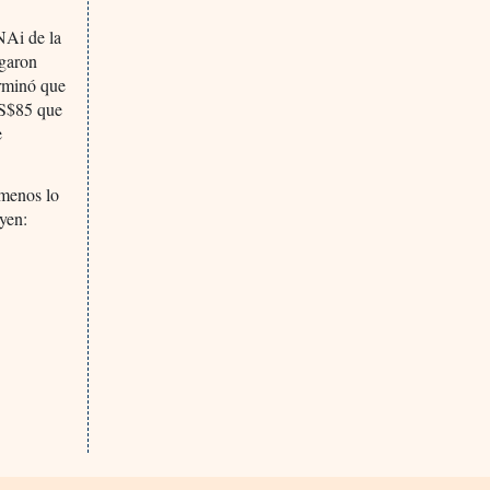
NAi de la
agaron
erminó que
US$85 que
e
 menos lo
yen: