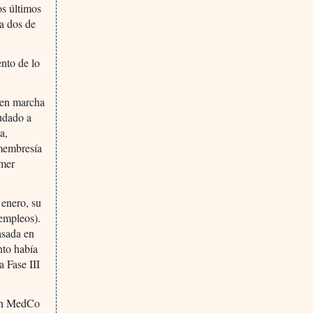
os últimos
ra dos de
nto de lo
o en marcha
udado a
a,
 membresía
imer
 enero, su
 empleos).
basada en
nto había
a Fase III
con MedCo