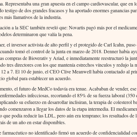
. Representaba una gran apuesta en el campo cardiovascular, que en l
do testigo de dos grandes fracasos y ha aportado enormes ganancias pa
s más llamativos de la industria.
tación a la SEC también reveló que: Novartis pagó más por el medicame
delos determinaron que valía la pena.
r, el inversor activista de alto perfil y el protegido de Carl Icahn, pus
 cuando tomó el control de la junta en marzo de 2018. Denner había ay
las compras de Bioverativ y Ariad, e inmediatamente reestructuró la junt
do tres directores con los que mantenía estrechos vínculos y redujo la
 12 a 7. El 10 de junio, el CEO Clive Meanwell había contactado al pr
cio global para establecer un acuerdo.
mento, el futuro de MedCo todavía era tenue. Acababan de vender, ese
enfermedades infecciosas, recortando el 85% de su fuerza laboral (350
plicando su esfuerzo en desarrollar inclisiran, la terapia de colesterol 
do comenzaron a llegar los datos de la etapa intermedia. El medicame
 que podía reducir las LDL, pero aún era temprano; los resultados de l
más de un año en estar disponibles.
e farmacéutico no identificado firmó un acuerdo de confidencialidad 