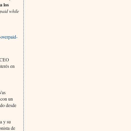
a los
rpaid while
-overpaid-
o CEO
terés en
Vas
 con un
ado desde
a y su
onista de