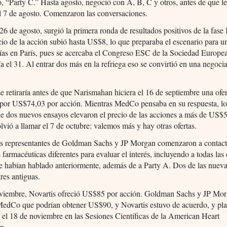
o, “Party C.” Hasta agosto, negoció con A, B, C y otros, antes de que le
l 7 de agosto. Comenzaron las conversaciones.
 26 de agosto, surgió la primera ronda de resultados positivos de la fase I
cio de la acción subió hasta US$8, lo que preparaba el escenario para un
ías en París, pues se acercaba el Congreso ESC de la Sociedad Europe
a el 31. Al entrar dos más en la refriega eso se convirtió en una negoci
e retiraría antes de que Narismahan hiciera el 16 de septiembre una ofer
por US$74,03 por acción. Mientras MedCo pensaba en su respuesta, lo
de dos nuevos ensayos elevaron el precio de las acciones a más de US$
vió a llamar el 7 de octubre: valemos más y hay otras ofertas.
los representantes de Goldman Sachs y JP Morgan comenzaron a contact
farmacéuticas diferentes para evaluar el interés, incluyendo a todas la
e habían hablado anteriormente, además de a Party A. Dos de las nueva
tres antiguas.
oviembre, Novartis ofreció US$85 por acción. Goldman Sachs y JP Mor
 MedCo que podrían obtener US$90, y Novartis estuvo de acuerdo, y pl
 el 18 de noviembre en las Sesiones Científicas de la American Heart
n.