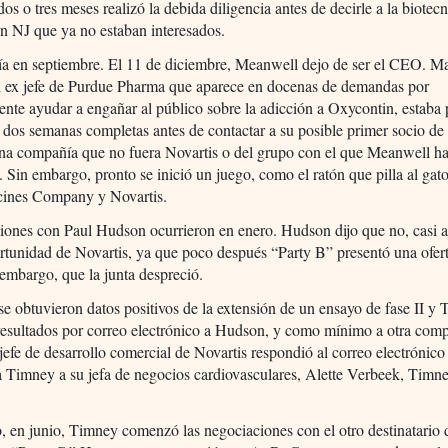
dos o tres meses realizó la debida diligencia antes de decirle a la biotec
n NJ que ya no estaban interesados.
ía en septiembre. El 11 de diciembre, Meanwell dejo de ser el CEO. M
l ex jefe de Purdue Pharma que aparece en docenas de demandas por
nte ayudar a engañar al público sobre la adicción a Oxycontin, estaba 
dos semanas completas antes de contactar a su posible primer socio de
na compañía que no fuera Novartis o del grupo con el que Meanwell h
 Sin embargo, pronto se inició un juego, como el ratón que pilla al gato
ines Company y Novartis.
siones con Paul Hudson ocurrieron en enero. Hudson dijo que no, casi
rtunidad de Novartis, ya que poco después “Party B” presentó una ofer
n embargo, que la junta despreció.
e obtuvieron datos positivos de la extensión de un ensayo de fase II y
resultados por correo electrónico a Hudson, y como mínimo a otra com
jefe de desarrollo comercial de Novartis respondió al correo electrónico 
a Timney a su jefa de negocios cardiovasculares, Alette Verbeek, Timn
.
 en junio, Timney comenzó las negociaciones con el otro destinatario 