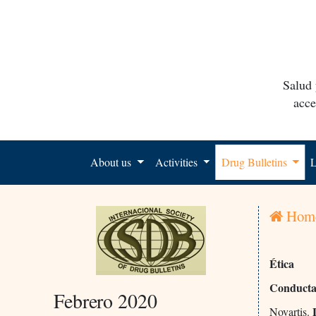
Salud 
acce
About us
Activities
Drug Bulletins
L
Hom
Ética
Conducta 
Febrero 2020
L
Novartis.