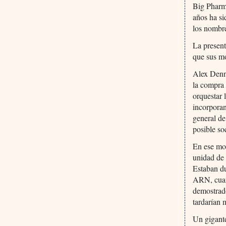
Big Pharma
años ha si
los nombre
La presen
que sus mo
Alex Denne
la compra
orquestar 
incorporan
general de
posible so
En ese mo
unidad de 
Estaban du
ARN, cuan
demostrado
tardarían 
Un gigant