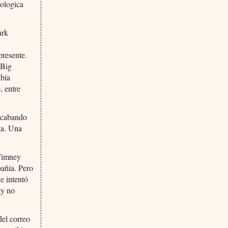
nologica
ark
presente.
 Big
abía
, entre
 acabando
ta. Una
 Timney
pañía. Pero
e intentó
ey no
del correo