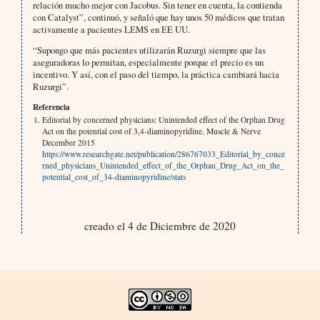
relación mucho mejor con Jacobus. Sin tener en cuenta, la contienda
con Catalyst”, continuó, y señaló que hay unos 50 médicos que tratan
activamente a pacientes LEMS en EE UU.
“Supongo que más pacientes utilizarán Ruzurgi siempre que las
aseguradoras lo permitan, especialmente porque el precio es un
incentivo. Y así, con el paso del tiempo, la práctica cambiará hacia
Ruzurgi”.
Referencia
Editorial by concerned physicians: Unintended effect of the Orphan Drug
Act on the potential cost of 3,4-diaminopyridine. Muscle & Nerve
December 2015
https://www.researchgate.net/publication/286767033_Editorial_by_conce
rned_physicians_Unintended_effect_of_the_Orphan_Drug_Act_on_the_
potential_cost_of_34-diaminopyridine/stats
creado el 4 de Diciembre de 2020