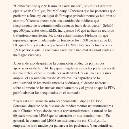
“Hemos visto lo que yo llamo un éxodo menor”, nos dijo el director
ejecutivo de Catalyst, Pat McEnany. “Creemos que los pacientes que
prefieren a Ruzurgi en lugar de Firdapse probablemente ya hicieron el
cambio. Y hemos encontrado una cantidad de médicos que
simplemente no recetarán medicamentos fuera de etiqueta”. Señaló
que 500 pacientes con LEMS, incluyendo 170 que no habían recibido
tratamiento anteriormente, ahora están tomando Firdapse, lo que
representa aproximadamente un tercio de los 1.500 pacientes de EE
UU que Catalyst estima que tienen LEMS. (Esto no incluye a otras
1,500 personas que la compañía cree que están mal diagnosticadas o
no diagnosticadas).
A pesar de eso, después de la conmoción producida por las dos
aprobaciones de la FDA, hay quién vigila de cerca las preferencias de
los pacientes, especialmente por Wall Street. Y en una escala más
amplia, el episodio ha puesto de relieve los caprichos de la
exclusividad de los medicamentos huérfanos, el debate nacional
sobre el precio de los nuevos medicamentos y el grado en que la FDA
podría abordar las inequidades en el mercado.
“Toda esta situación ha sido decepcionante”, dijo el Dr. Eric
Sorenson, director de la división de medicamentos neuromusculares
en la Clínica Mayo, donde trata a aproximadamente la mitad de los
60 pacientes con LEMS que se atienden en sus instalaciones. “En
general, la comunidad LEMS no está contenta con Catalyst. La
empresa no hizo mucho por ganarse a los pacientes. Y en definitiva,