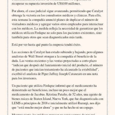
recuperar su supuesta inversión de US$100 millones.
Por ahora, el caso judicial sigue avanzando, permitiendo que Catalyst
obtenga la victoria en los consultorios médicos y clínicas. Para ello,
esta semana la compañía anunció planes de duplicar el número de
visitadores médicos y agregar varios otros empleados para interactuar
con los médicos. La medida refleja la necesidad de garantizar que los
médicos utilicen Firdapse no solo para los pacientes existentes, sino
también para otros que sean diagnosticados más tarde.
Está por ver hasta qué punto la empresa tendrá éxito.
Las acciones de Catalyst han estado subiendo y bajando, pero algunos
analistas de Wall Street otorgan a la compañía el beneficio de la
duda. Las ventas recientes y las ventas proyectadas a corto plazo
“indican que después del lanzamiento inicial del producto, el número
de pacientes que inician tratamiento ha alcanzado la estabilidad”,
escribió el analista de Piper Jaffray Joseph Catanzaro en una nota
para los inversores.
Un paciente que utiliza Firdapse informó que el medicamento ha
demostrado ser beneficioso, incluso un poco mejor que el
medicamento de Jacobus. Kristina Patafio, de 52 años, una agente de
bienes raíces de Staten Island, Nueva York, que fue diagnosticada con
LEMS a principios de 2018 e inicialmente utilizó Ruzurgi, nos dijo
que “está mucho mejor ahora” y que no ha hecho ni un copago.
Mientras tanto, los médicos parecen no estar seguros de por qué