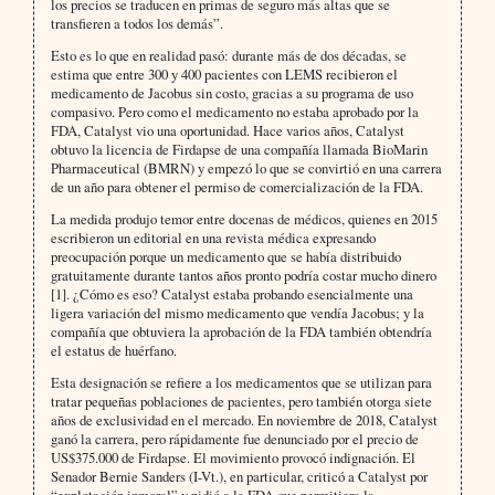
los precios se traducen en primas de seguro más altas que se
transfieren a todos los demás”.
Esto es lo que en realidad pasó: durante más de dos décadas, se
estima que entre 300 y 400 pacientes con LEMS recibieron el
medicamento de Jacobus sin costo, gracias a su programa de uso
compasivo. Pero como el medicamento no estaba aprobado por la
FDA, Catalyst vio una oportunidad. Hace varios años, Catalyst
obtuvo la licencia de Firdapse de una compañía llamada BioMarin
Pharmaceutical (BMRN) y empezó lo que se convirtió en una carrera
de un año para obtener el permiso de comercialización de la FDA.
La medida produjo temor entre docenas de médicos, quienes en 2015
escribieron un editorial en una revista médica expresando
preocupación porque un medicamento que se había distribuido
gratuitamente durante tantos años pronto podría costar mucho dinero
[1]. ¿Cómo es eso? Catalyst estaba probando esencialmente una
ligera variación del mismo medicamento que vendía Jacobus; y la
compañía que obtuviera la aprobación de la FDA también obtendría
el estatus de huérfano.
Esta designación se refiere a los medicamentos que se utilizan para
tratar pequeñas poblaciones de pacientes, pero también otorga siete
años de exclusividad en el mercado. En noviembre de 2018, Catalyst
ganó la carrera, pero rápidamente fue denunciado por el precio de
US$375.000 de Firdapse. El movimiento provocó indignación. El
Senador Bernie Sanders (I-Vt.), en particular, criticó a Catalyst por