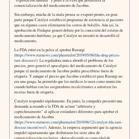
“explotación inmoral” y pidió a la FDA que permitiera la
comercialización del medicamento de Jacobus.
Sin embargo, mucha de la mala prensa se evaporó pronto, en gran
parte porque Catalyst estableció programas de asistencia al paciente
que en algunos casos eliminaron los costos de bolsillo. Aún así, la
aprobación de Firdapse generó debate por la concesión del estatus de
medicamento huérfano, ya que Catalyst no inventó ni desarrolló el
medicamento.
La FDA entró en la pelea al aprobar Ruzurgi
(
https://www.statnews.com/pharmalot/2019/05/06/fda-drug-prices-
rare-diseases/
). La reguladora nunca abordó el problema de los
precios, pero generó el apocalipsis del medicamento de Catalyst
porque el medicamento de Jacobus podría prescribirse fuera de
etiqueta. Y aunque el precio que Jacobus estableció para Ruzurgi no
era una ganga, ha permitdo que los médicos lo usen como munición
cuando hablan con las aseguradoras recalcitrantes a autorizar las
recetas fuera de etiqueta.
Catalyst respondió rápidamente. En junio, la compañía presentó una
demanda acusando a la FDA de actuar “arbitraria y
caprichosamente” al aplicar estándares diferentes para aprobar el
medicamento de Jacobus
(
https://www.statnews.com/pharmalot/2019/06/12/catalyst-fda-rare-
disease-incentives/
). Además, la empresa argumentó que la agencia
impidió injustamente que disfrutaran los siete años de
comercialización exclusiva, obstaculizando su capacidad de