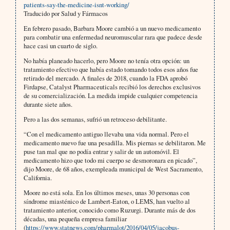
patients-say-the-medicine-isnt-working/
Traducido por Salud y Fármacos
En febrero pasado, Barbara Moore cambió a un nuevo medicamento
para combatir una enfermedad neuromuscular rara que padece desde
hace casi un cuarto de siglo.
No había planeado hacerlo, pero Moore no tenía otra opción: un
tratamiento efectivo que había estado tomando todos esos años fue
retirado del mercado. A finales de 2018, cuando la FDA aprobó
Firdapse, Catalyst Pharmaceuticals recibió los derechos exclusivos
de su comercialización. La medida impide cualquier competencia
durante siete años.
Pero a las dos semanas, sufrió un retroceso debilitante.
“Con el medicamento antiguo llevaba una vida normal. Pero el
medicamento nuevo fue una pesadilla. Mis piernas se debilitaron. Me
puse tan mal que no podía entrar y salir de un automóvil. El
medicamento hizo que todo mi cuerpo se desmoronara en picado”,
dijo Moore, de 68 años, exempleada municipal de West Sacramento,
California.
Moore no está sola. En los últimos meses, unas 30 personas con
síndrome miasténico de Lambert-Eaton, o LEMS, han vuelto al
tratamiento anterior, conocido como Ruzurgi. Durante más de dos
décadas, una pequeña empresa familiar
(
https://www.statnews.com/pharmalot/2016/04/05/jacobus-