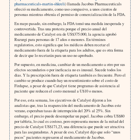
pharmaceuticals-martin-shkreli
) llamada Jacobus Pharmaceuticals
ofreció su medicamento, como uso compasivo, a unos cientos de
personas mientras obtenía el permiso de comercialización de la FDA.
En mayo pasado, sin embargo, la FDA tomó una medida inesperada y
controvertida. Tras una protesta porque el precio anual del
medicamento de Catalyst era de US$375.000, la agencia aprobó
Ruzurgi para personas de 17 años o menores. En términos
regulatorios, esto significa que los médicos deben recetar el
medicamento fuera de la etiqueta para los adultos, que es otra forma
de decir que lo recetarán para un uso no aprobado.
Por supuesto, en medicina, cambiar de un medicamento a otro por sus
efectos secundarios o por ineficacia no es inusual. Sucede todos los
dias. Y la prescripción fuera de etiqueta también es frecuente. Pero el
cambio se produce cuando hay un resentimiento sobre el costo de
Firdapse, a pesar de que Catalyst tiene programas de asistencia al
paciente que reducen el costo mensual a U$10 o menos.
Por eso, esta semana, los ejecutivos de Catalyst dijeron a los
analistas que, tras la reapareción del medicamento de Jacobus este
verano, esperaban tasas de interrupción del 20% al 25%. Sin
embargo, el precio puede desempeñar un papel. Jacobus cobra US$80
por tableta, lo cual es costoso, pero representa menos de la mitad del
precio de Catalyst US$171,23, una diferencia que puede ser atractiva
para las aseguradoras. A pesar de eso, Catalyst dijo que solo “unos
pocos” pacientes regresaron al medicamento de Jacobus.