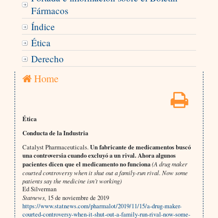
Fármacos
Índice
Ética
Derecho
Home
Ética
Conducta de la Industria
Catalyst Pharmaceuticals.
Un fabricante de medicamentos buscó
una controversia cuando excluyó a un rival. Ahora algunos
pacientes dicen que el medicamento no funciona
(A drug maker
courted controversy when it shut out a family-run rival. Now some
patients say the medicine isn’t working)
Ed Silverman
Statnews,
15 de noviembre de 2019
https://www.statnews.com/pharmalot/2019/11/15/a-drug-maker-
courted-controversy-when-it-shut-out-a-family-run-rival-now-some-