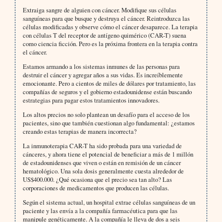
Extraiga sangre de alguien con cáncer. Modifique sus células
sanguíneas para que busque y destruya el cáncer. Reintroduzca las
células modificadas y observe cómo el cáncer desaparece. La terapia
con células T del receptor de antígeno quimérico (CAR-T) suena
como ciencia ficción. Pero es la próxima frontera en la terapia contra
el cáncer.
Estamos armando a los sistemas inmunes de las personas para
destruir el cáncer y agregar años a sus vidas. Es increíblemente
emocionante. Pero a cientos de miles de dólares por tratamiento, las
compañías de seguros y el gobierno estadounidense están buscando
estrategias para pagar estos tratamientos innovadores.
Los altos precios no solo plantean un desafío para el acceso de los
pacientes, sino que también cuestionan algo fundamental: ¿estamos
creando estas terapias de manera incorrecta?
La inmunoterapia CAR-T ha sido probada para una variedad de
cánceres, y ahora tiene el potencial de beneficiar a más de 1 millón
de estadounidenses que viven o están en remisión de un cáncer
hematológico. Una sola dosis generalmente cuesta alrededor de
US$400.000. ¿Qué ocasiona que el precio sea tan alto? Las
corporaciones de medicamentos que producen las células.
Según el sistema actual, un hospital extrae células sanguíneas de un
paciente y las envía a la compañía farmacéutica para que las
manipule genéticamente. A la compañía le lleva de dos a seis