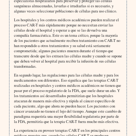
especialistas hospitalarios para preservar y proteger las células
sanguíneas almacenadas, lavarlas e irradiarlas si es necesario, y
algunas veces seleccionar poblaciones de células para uso clínico.
Los hospitales y los centros médicos académicos pueden realizar el
proceso CAR-T más rápidamente porque no necesitan enviar las
células desde el hospital y esperar a que se las devuelva una
compañía farmacéutica. Este es un tema crítico, porque la mayoría
de los pacientes que actualmente reciben tratamiento con CAR-T no
han respondido a otros tratamientos y su salud está seriamente
comprometida; algunos pacientes mueren durante el tiempo que
transcurre desde que les extraen las células madre y cuando se supone
que deben volver al hospital para recibir la infusión de sus células
transformadas.
En segundo lugar, las regulaciones para las células madre y para los
medicamentos son diferentes. Eso significa que las terapias CAR-T
realizadas en hospitales y centros médicos académicos no tienen que
pasar por el proceso regulatorio de la FDA, que suele durar un año. Y
los tratamientos así desarrollados permitirían que los hospitales
atacaran de manera más efectiva y rápida al cáncer específico de
cada paciente, algo que ahora no pueden hacer. Los pacientes con
cáncer avanzado no tienen el lujo del tiempo. Aunque este cambio de
paradigma requeriría una mayor flexibilidad regulatoria por parte de
la FDA, permitiría que la terapia CAR-T fuera mucho más efectiva.
La experiencia en proveer terapias CAR-T en los principales centros
médicos muestra que, cuando las células CAR-T se producen