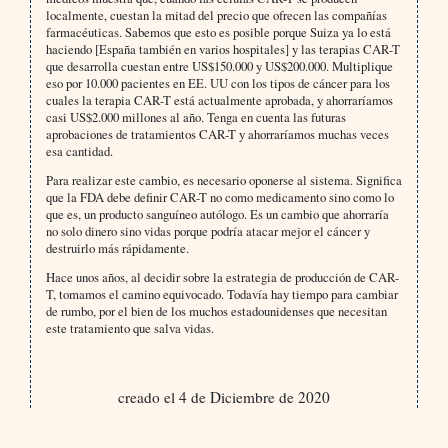
localmente, cuestan la mitad del precio que ofrecen las compañías
farmacéuticas. Sabemos que esto es posible porque Suiza ya lo está
haciendo [España también en varios hospitales] y las terapias CAR-T
que desarrolla cuestan entre US$150.000 y US$200.000. Multiplique
eso por 10.000 pacientes en EE. UU con los tipos de cáncer para los
cuales la terapia CAR-T está actualmente aprobada, y ahorraríamos
casi US$2.000 millones al año. Tenga en cuenta las futuras
aprobaciones de tratamientos CAR-T y ahorraríamos muchas veces
esa cantidad.
Para realizar este cambio, es necesario oponerse al sistema. Significa
que la FDA debe definir CAR-T no como medicamento sino como lo
que es, un producto sanguíneo autólogo. Es un cambio que ahorraría
no solo dinero sino vidas porque podría atacar mejor el cáncer y
destruirlo más rápidamente.
Hace unos años, al decidir sobre la estrategia de producción de CAR-
T, tomamos el camino equivocado. Todavía hay tiempo para cambiar
de rumbo, por el bien de los muchos estadounidenses que necesitan
este tratamiento que salva vidas.
creado el 4 de Diciembre de 2020