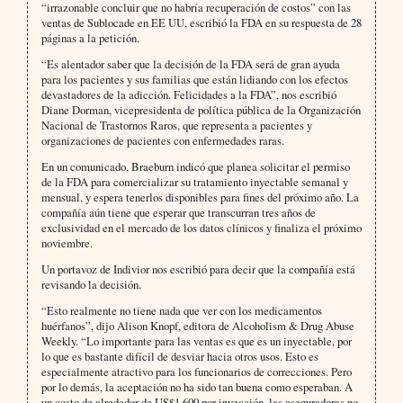
“irrazonable concluir que no habría recuperación de costos” con las
ventas de Sublocade en EE UU, escribió la FDA en su respuesta de 28
páginas a la petición.
“Es alentador saber que la decisión de la FDA será de gran ayuda
para los pacientes y sus familias que están lidiando con los efectos
devastadores de la adicción. Felicidades a la FDA”, nos escribió
Diane Dorman, vicepresidenta de política pública de la Organización
Nacional de Trastornos Raros, que representa a pacientes y
organizaciones de pacientes con enfermedades raras.
En un comunicado, Braeburn indicó que planea solicitar el permiso
de la FDA para comercializar su tratamiento inyectable semanal y
mensual, y espera tenerlos disponibles para fines del próximo año. La
compañía aún tiene que esperar que transcurran tres años de
exclusividad en el mercado de los datos clínicos y finaliza el próximo
noviembre.
Un portavoz de Indivior nos escribió para decir que la compañía está
revisando la decisión.
“Esto realmente no tiene nada que ver con los medicamentos
huérfanos”, dijo Alison Knopf, editora de Alcoholism & Drug Abuse
Weekly. “Lo importante para las ventas es que es un inyectable, por
lo que es bastante difícil de desviar hacia otros usos. Esto es
especialmente atractivo para los funcionarios de correcciones. Pero
por lo demás, la aceptación no ha sido tan buena como esperaban. A
un costo de alrededor de US$1.600 por inyección, las aseguradoras no