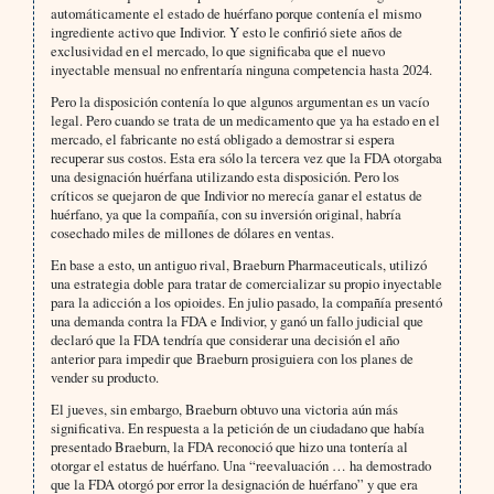
automáticamente el estado de huérfano porque contenía el mismo
ingrediente activo que Indivior. Y esto le confirió siete años de
exclusividad en el mercado, lo que significaba que el nuevo
inyectable mensual no enfrentaría ninguna competencia hasta 2024.
Pero la disposición contenía lo que algunos argumentan es un vacío
legal. Pero cuando se trata de un medicamento que ya ha estado en el
mercado, el fabricante no está obligado a demostrar si espera
recuperar sus costos. Esta era sólo la tercera vez que la FDA otorgaba
una designación huérfana utilizando esta disposición. Pero los
críticos se quejaron de que Indivior no merecía ganar el estatus de
huérfano, ya que la compañía, con su inversión original, habría
cosechado miles de millones de dólares en ventas.
En base a esto, un antiguo rival, Braeburn Pharmaceuticals, utilizó
una estrategia doble para tratar de comercializar su propio inyectable
para la adicción a los opioides. En julio pasado, la compañía presentó
una demanda contra la FDA e Indivior, y ganó un fallo judicial que
declaró que la FDA tendría que considerar una decisión el año
anterior para impedir que Braeburn prosiguiera con los planes de
vender su producto.
El jueves, sin embargo, Braeburn obtuvo una victoria aún más
significativa. En respuesta a la petición de un ciudadano que había
presentado Braeburn, la FDA reconoció que hizo una tontería al
otorgar el estatus de huérfano. Una “reevaluación … ha demostrado
que la FDA otorgó por error la designación de huérfano” y que era