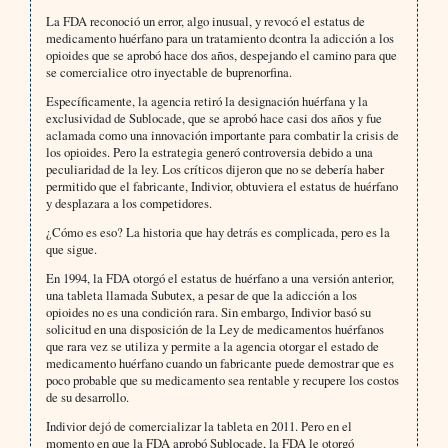
La FDA reconoció un error, algo inusual, y revocó el estatus de
medicamento huérfano para un tratamiento dcontra la adicción a los
opioides que se aprobó hace dos años, despejando el camino para que
se comercialice otro inyectable de buprenorfina.
Específicamente, la agencia retiró la designación huérfana y la
exclusividad de Sublocade, que se aprobó hace casi dos años y fue
aclamada como una innovación importante para combatir la crisis de
los opioides. Pero la estrategia generó controversia debido a una
peculiaridad de la ley. Los críticos dijeron que no se debería haber
permitido que el fabricante, Indivior, obtuviera el estatus de huérfano
y desplazara a los competidores.
¿Cómo es eso? La historia que hay detrás es complicada, pero es la
que sigue.
En 1994, la FDA otorgó el estatus de huérfano a una versión anterior,
una tableta llamada Subutex, a pesar de que la adicción a los
opioides no es una condición rara. Sin embargo, Indivior basó su
solicitud en una disposición de la Ley de medicamentos huérfanos
que rara vez se utiliza y permite a la agencia otorgar el estado de
medicamento huérfano cuando un fabricante puede demostrar que es
poco probable que su medicamento sea rentable y recupere los costos
de su desarrollo.
Indivior dejó de comercializar la tableta en 2011. Pero en el
momento en que la FDA aprobó Sublocade, la FDA le otorgó