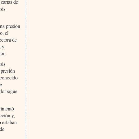
 cartas de
sis
na presión
o, el
ectora de
a y
ión.
sis
a presión
 conocido
e
dor sigue
 intentó
cción y,
o estaban
 de