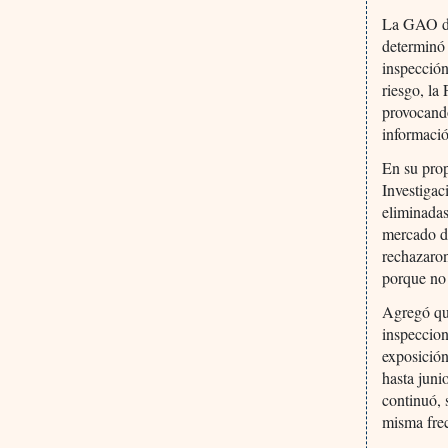
La GAO de
determinó 
inspección
riesgo, la
provocando
informaci
En su prop
Investigac
eliminadas
mercado d
rechazaron
porque no 
Agregó que
inspeccion
exposición
hasta juni
continuó, 
misma fre