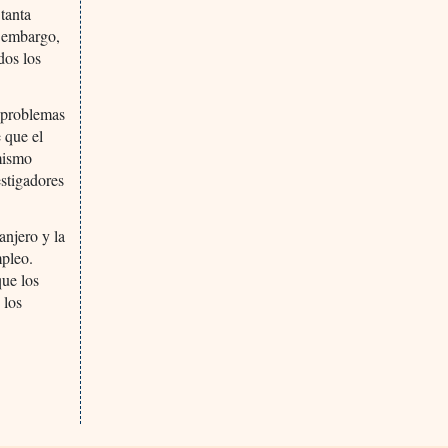
tanta
n embargo,
dos los
r problemas
 que el
mismo
stigadores
anjero y la
mpleo.
que los
 los