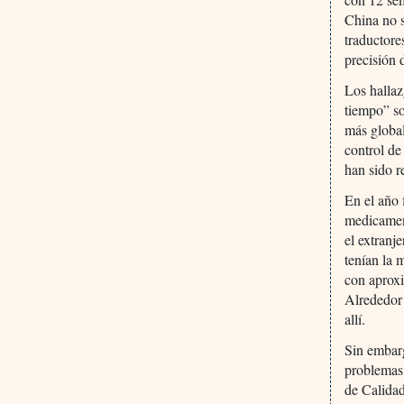
China no 
traductore
precisión 
Los halla
tiempo” so
más globa
control de
han sido r
En el año
medicamen
el extranj
tenían la 
con aproxi
Alrededor
allí.
Sin embarg
problemas 
de Calidad