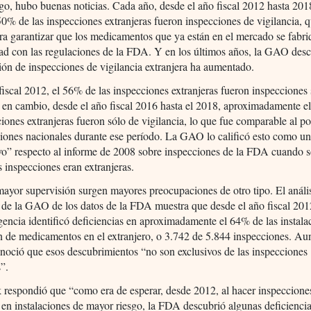
o, hubo buenas noticias. Cada año, desde el año fiscal 2012 hasta 2018
0% de las inspecciones extranjeras fueron inspecciones de vigilancia, q
ara garantizar que los medicamentos que ya están en el mercado se fabr
ad con las regulaciones de la FDA. Y en los últimos años, la GAO des
ión de inspecciones de vigilancia extranjera ha aumentado.
fiscal 2012, el 56% de las inspecciones extranjeras fueron inspecciones
; en cambio, desde el año fiscal 2016 hasta el 2018, aproximadamente 
ciones extranjeras fueron sólo de vigilancia, lo que fue comparable al po
ciones nacionales durante ese período. La GAO lo calificó esto como u
ivo” respecto al informe de 2008 sobre inspecciones de la FDA cuando s
 inspecciones eran extranjeras.
ayor supervisión surgen mayores preocupaciones de otro tipo. El análi
 de la GAO de los datos de la FDA muestra que desde el año fiscal 201
gencia identificó deficiencias en aproximadamente el 64% de las instala
n de medicamentos en el extranjero, o 3.742 de 5.844 inspecciones. Au
oció que esos descubrimientos “no son exclusivos de las inspecciones
s”.
respondió que “como era de esperar, desde 2012, al hacer inspeccion
 en instalaciones de mayor riesgo, la FDA descubrió algunas deficiencia