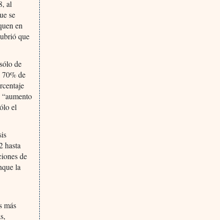
, al
ue se
iquen en
cubrió que
 sólo de
el 70% de
rcentaje
n “aumento
ólo el
sis
2 hasta
ciones de
nque la
es más
s,