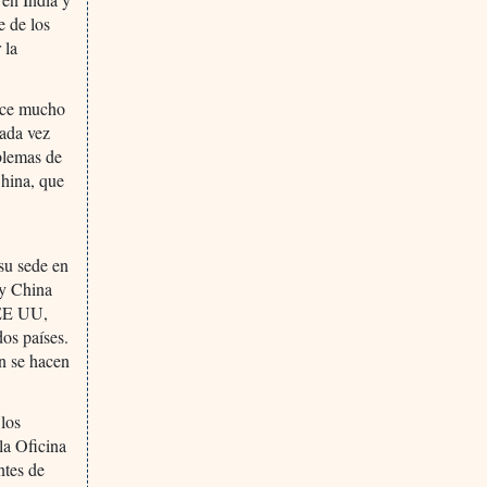
 de los
 la
ace mucho
cada vez
blemas de
China, que
su sede en
 y China
 EE UU,
os países.
n se hacen
 los
la Oficina
ntes de