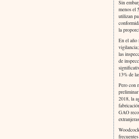
Sin embarg
menos el 5
utilizan p
conformid
la proporc
En el año 
vigilancia
las inspec
de inspec
significat
13% de las
Pero con m
preliminar
2018, la a
fabricació
GAO recon
extranjera
Woodcock 
frecuentes