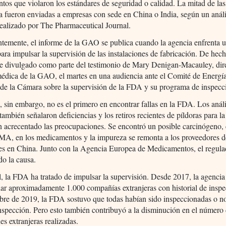
os que violaron los estándares de seguridad o calidad. La mitad de las
a fueron enviadas a empresas con sede en China o India, según un análi
ealizado por The Pharmaceutical Journal.
temente, el informe de la GAO se publica cuando la agencia enfrenta u
para impulsar la supervisión de las instalaciones de fabricación. De hech
ue divulgado como parte del testimonio de Mary Denigan-Macauley, dir
édica de la GAO, el martes en una audiencia ante el Comité de Energí
de la Cámara sobre la supervisión de la FDA y su programa de inspecc
, sin embargo, no es el primero en encontrar fallas en la FDA. Los análi
 también señalaron deficiencias y los retiros recientes de píldoras para l
an acrecentado las preocupaciones. Se encontró un posible carcinógeno,
, en los medicamentos y la impureza se remonta a los proveedores d
tes en China. Junto con la Agencia Europea de Medicamentos, el regula
do la causa.
, la FDA ha tratado de impulsar la supervisión. Desde 2017, la agencia
ar aproximadamente 1.000 compañías extranjeras con historial de inspe
bre de 2019, la FDA sostuvo que todas habían sido inspeccionadas o n
inspección. Pero esto también contribuyó a la disminución en el número
es extranjeras realizadas.