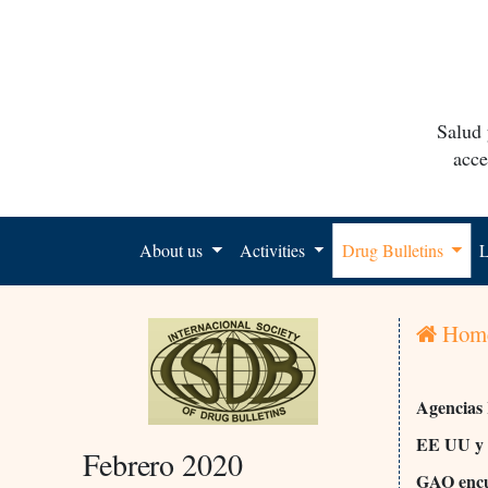
Salud 
acce
About us
Activities
Drug Bulletins
L
Hom
Agencias
EE UU y
Febrero 2020
GAO encue