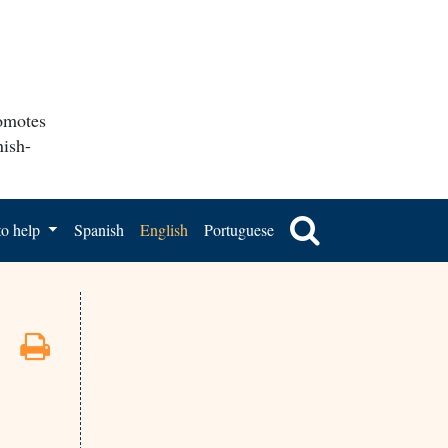
romotes
nish-
o help
Spanish
English
Portuguese