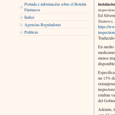
instalaci
Portada e información sobre el Boletín
Fármacos
inspections
Ed Silver
Índice
Statnews,
Agencias Reguladoras
https://w
Políticas
inspections
Traducido
En medio d
medicamen
menos insp
disponible
Específica
un 13% du
extranjera
inspectore
estaban va
del Gobi
Además, la
con 12 sem