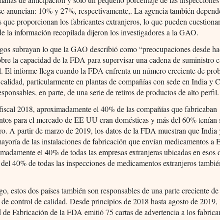
se anuncian: 10% y 27%, respectivamente,. La agencia también depende
s que proporcionan los fabricantes extranjeros, lo que pueden cuestionar
de la información recopilada dijeron los investigadores a la GAO.
zgos subrayan lo que la GAO describió como “preocupaciones desde h
bre la capacidad de la FDA para supervisar una cadena de suministro 
l. El informe llega cuando la FDA enfrenta un número creciente de pro
 calidad, particularmente en plantas de compañías con sede en India y 
esponsables, en parte, de una serie de retiros de productos de alto perfil.
 fiscal 2018, aproximadamente el 40% de las compañías que fabricaban
tos para el mercado de EE UU eran domésticas y más del 60% tenían 
ero. A partir de marzo de 2019, los datos de la FDA muestran que India
mayoría de las instalaciones de fabricación que envían medicamentos a
madamente el 40% de todas las empresas extranjeras ubicadas en esos d
 del 40% de todas las inspecciones de medicamentos extranjeros tambié
o, estos dos países también son responsables de una parte creciente de
de control de calidad. Desde principios de 2018 hasta agosto de 2019, 
 de Fabricación de la FDA emitió 75 cartas de advertencia a los fabrica