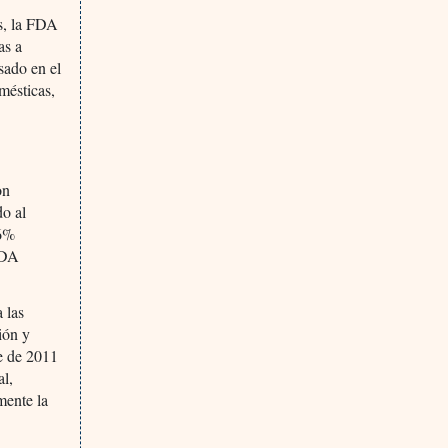
s, la FDA
as a
sado en el
mésticas,
on
do al
 6%
 FDA
a las
ión y
re de 2011
al,
mente la