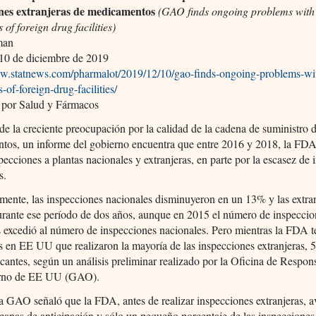
ones extranjeras de medicamentos
(GAO finds ongoing problems wit
 of foreign drug facilities)
man
10 de diciembre de 2019
ww.statnews.com/pharmalot/2019/12/10/gao-finds-ongoing-problems-wi
-of-foreign-drug-facilities/
 por Salud y Fármacos
e la creciente preocupación por la calidad de la cadena de suministro 
tos, un informe del gobierno encuentra que entre 2016 y 2018, la FDA
ecciones a plantas nacionales y extranjeras, en parte por la escasez de 
s.
mente, las inspecciones nacionales disminuyeron en un 13% y las extra
rante ese período de dos años, aunque en 2015 el número de inspeccio
s excedió al número de inspecciones nacionales. Pero mientras la FDA 
s en EE UU que realizaron la mayoría de las inspecciones extranjeras, 
cantes, según un análisis preliminar realizado por la Oficina de Respon
erno de EE UU (GAO).
 GAO señaló que la FDA, antes de realizar inspecciones extranjeras, a
anas de anticipación y sólo un pequeño porcentaje de las inspecciones