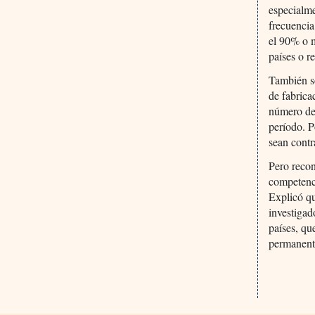
especialme
frecuencia
el 90% o m
países o r
También so
de fabrica
número de
período. 
sean contr
Pero recon
competenci
Explicó qu
investigad
países, qu
permanente