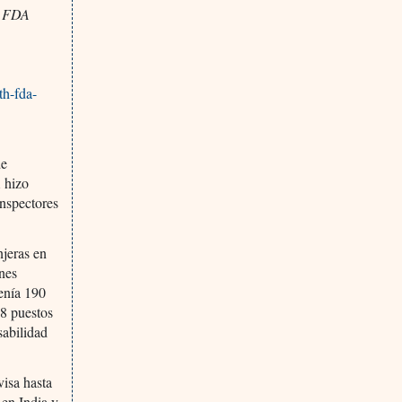
h FDA
th-fda-
de
 hizo
inspectores
njeras en
nes
tenía 190
58 puestos
sabilidad
visa hasta
 en India y