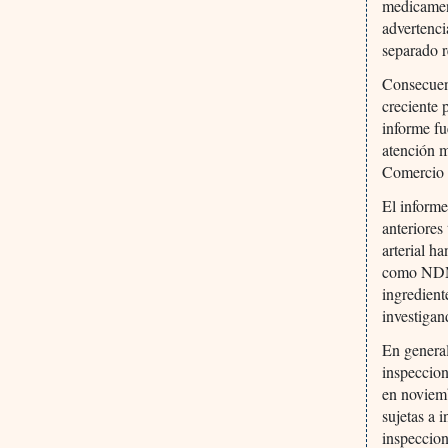
medicament
advertenci
separado r
Consecuen
creciente 
informe f
atención m
Comercio 
El informe
anteriores
arterial h
como NDMA
ingredien
investigan
En general
inspeccion
en noviem
sujetas a 
inspeccion