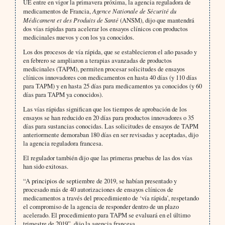
UE entre en vigor la primavera próxima, la agencia reguladora de
medicamentos de Francia,
Agence Nationale de Sécurité du
Médicament et des Produits de Santé
(ANSM), dijo que mantendrá
dos vías rápidas para acelerar los ensayos clínicos con productos
medicinales nuevos y con los ya conocidos.
Los dos procesos de vía rápida, que se establecieron el año pasado y
en febrero se ampliaron a terapias avanzadas de productos
medicinales (TAPM), permiten procesar solicitudes de ensayos
clínicos innovadores con medicamentos en hasta 40 días (y 110 días
para TAPM) y en hasta 25 días para medicamentos ya conocidos (y 60
días para TAPM ya conocidos).
Las vías rápidas significan que los tiempos de aprobación de los
ensayos se han reducido en 20 días para productos innovadores o 35
días para sustancias conocidas. Las solicitudes de ensayos de TAPM
anteriormente demoraban 180 días en ser revisadas y aceptadas, dijo
la agencia reguladora francesa.
El regulador también dijo que las primeras pruebas de las dos vías
han sido exitosas.
“A principios de septiembre de 2019, se habían presentado y
procesado más de 40 autorizaciones de ensayos clínicos de
medicamentos a través del procedimiento de ‘vía rápida’, respetando
el compromiso de la agencia de responder dentro de un plazo
acelerado. El procedimiento para TAPM se evaluará en el último
trimestre de 2019”, dijo la agencia francesa.