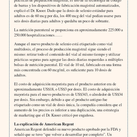
prácticas de preparación magistral, el uso de la tecnología de código
de barras y los dispositivos de fabricación magistral automatizados,
explicó el Dr. Knoer. Dado que la dosis de selenio estándar para
adultos es de 60 mcg por día, los 400 mcg del vial podían usarse para
seis dosis diarias para adultos y quedaba un poco de sobrante.
La nutrición parenteral se proporciona en aproximadamente 225.000 a
250.000 hospitalizaciones……
Aunque el nuevo producto de selenio está etiquetado como vial
multidosis, el proceso de producción magistral sigue siendo el
mismo: retirar todo el contenido del vial al mismo tiempo y utilizar
prácticas seguras para agregar las dosis diarias requeridas a múltiples
bolsas de nutrición parental. El vial de 10 ml, fabricado en una forma
más concentrada con 60 mcg/ml, es suficiente para 10 dosis de
adultos.
El costo de adquisición mayorista para el producto anterior era de
aproximadamente US$18, o US$3 por dosis. El costo de adquisición
mayorista para el nuevo producto es de US$343, o alrededor de US$34
por dosis. Sin embargo, debido a que el producto antiguo fue
etiquetado como un vial de dosis única, la compañía considera que el
aumento de los precios es inferior a una duplicación, una estrategia
de marketing que el Dr. Knoer criticó por engañosa.
La explicación de American Regent
American Regent defendió su nuevo producto aprobado por la FDA y
señaló que se tuvo “que volver a desarrollar por completo”. Un