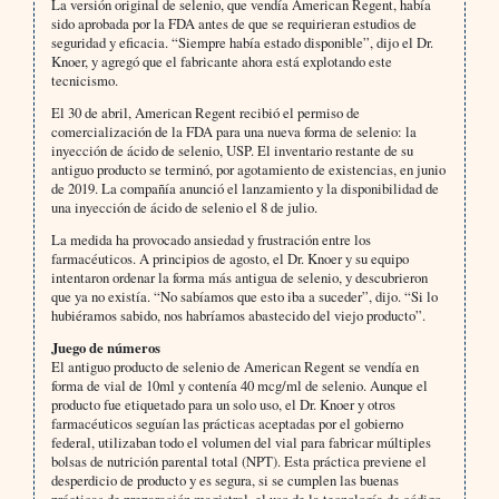
La versión original de selenio, que vendía American Regent, había
sido aprobada por la FDA antes de que se requirieran estudios de
seguridad y eficacia. “Siempre había estado disponible”, dijo el Dr.
Knoer, y agregó que el fabricante ahora está explotando este
tecnicismo.
El 30 de abril, American Regent recibió el permiso de
comercialización de la FDA para una nueva forma de selenio: la
inyección de ácido de selenio, USP. El inventario restante de su
antiguo producto se terminó, por agotamiento de existencias, en junio
de 2019. La compañía anunció el lanzamiento y la disponibilidad de
una inyección de ácido de selenio el 8 de julio.
La medida ha provocado ansiedad y frustración entre los
farmacéuticos. A principios de agosto, el Dr. Knoer y su equipo
intentaron ordenar la forma más antigua de selenio, y descubrieron
que ya no existía. “No sabíamos que esto iba a suceder”, dijo. “Si lo
hubiéramos sabido, nos habríamos abastecido del viejo producto”.
Juego de números
El antiguo producto de selenio de American Regent se vendía en
forma de vial de 10ml y contenía 40 mcg/ml de selenio. Aunque el
producto fue etiquetado para un solo uso, el Dr. Knoer y otros
farmacéuticos seguían las prácticas aceptadas por el gobierno
federal, utilizaban todo el volumen del vial para fabricar múltiples
bolsas de nutrición parental total (NPT). Esta práctica previene el
desperdicio de producto y es segura, si se cumplen las buenas