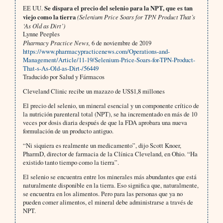
EE UU.
Se dispara el precio del selenio para la NPT, que es tan
viejo como la tierra
(Selenium Price Soars for TPN Product That’s
‘As Old as Dirt’)
Lynne Peeples
Pharmacy Practice News,
6 de noviembre de 2019
https://www.pharmacypracticenews.com/Operations-and-
Management/Article/11-19/Selenium-Price-Soars-for-TPN-Product-
That-s-As-Old-as-Dirt-/56449
Traducido por Salud y Fármacos
Cleveland Clinic recibe un mazazo de US$1,8 millones
El precio del selenio, un mineral esencial y un componente crítico de
la nutrición parenteral total (NPT), se ha incrementado en más de 10
veces por dosis diaria después de que la FDA aprobara una nueva
formulación de un producto antiguo.
“Ni siquiera es realmente un medicamento”, dijo Scott Knoer,
PharmD, director de farmacia de la Clínica Cleveland, en Ohio. “Ha
existido tanto tiempo como la tierra”.
El selenio se encuentra entre los minerales más abundantes que está
naturalmente disponible en la tierra. Eso significa que, naturalmente,
se encuentra en los alimentos. Pero para las personas que ya no
pueden comer alimentos, el mineral debe administrarse a través de
NPT.