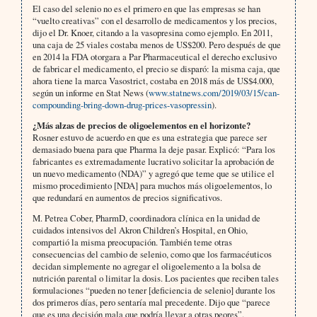
El caso del selenio no es el primero en que las empresas se han
“vuelto creativas” con el desarrollo de medicamentos y los precios,
dijo el Dr. Knoer, citando a la vasopresina como ejemplo. En 2011,
una caja de 25 viales costaba menos de US$200. Pero después de que
en 2014 la FDA otorgara a Par Pharmaceutical el derecho exclusivo
de fabricar el medicamento, el precio se disparó: la misma caja, que
ahora tiene la marca Vasostrict, costaba en 2018 más de US$4.000,
según un informe en Stat News (
www.statnews.com/2019/03/15/can-
compounding-bring-down-drug-prices-vasopressin
).
¿Más alzas de precios de oligoelementos en el horizonte?
Rosner estuvo de acuerdo en que es una estrategia que parece ser
demasiado buena para que Pharma la deje pasar. Explicó: “Para los
fabricantes es extremadamente lucrativo solicitar la aprobación de
un nuevo medicamento (NDA)” y agregó que teme que se utilice el
mismo procedimiento [NDA] para muchos más oligoelementos, lo
que redundará en aumentos de precios significativos.
M. Petrea Cober, PharmD, coordinadora clínica en la unidad de
cuidados intensivos del Akron Children’s Hospital, en Ohio,
compartió la misma preocupación. También teme otras
consecuencias del cambio de selenio, como que los farmacéuticos
decidan simplemente no agregar el oligoelemento a la bolsa de
nutrición parental o limitar la dosis. Los pacientes que reciben tales
formulaciones “pueden no tener [deficiencia de selenio] durante los
dos primeros días, pero sentaría mal precedente. Dijo que “parece
que es una decisión mala que podría llevar a otras peores”.