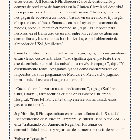
estos costos. Jeff Rosner, RPh, director sénior de contratación y
compra de productos de farmacia en la Clínica Cleveland, describió
las repercusiones del cambio en su institución. “[las aseguradoras]
nos pagan de acuerdo a un modelo basado en un reembolso fijo según
el tipo de caso clínico. Entonces, cuando hay un gran aumento de
precios, no nos aumentan el reembolso”, dijo. “El impacto para
nosotros, en el transcurso de un año, entre los centros de atención
domiciliaria y los pacientes hospitalizados, es probablemente de
alrededor de US$1,8 millones”.
Cuando la infusión se administra en el hogar, agregó, las aseguradoras
están viendo costos más altos. “Eso significa que el paciente tiene
que desembolsar cantidades más altas a través de copagos”, dijo. “Y
eventualmente todos lo pagamos, ya sea como contribuyentes de
impuestos para los programas de Medicare o Medicaid, o pagando
primas más altas para el seguro comercial”.
“Cuesta dinero lanzar un nuevo medicamento”, agregó Kathleen
Gura, PharmD, farmacéutica clínica en el Boston Children’s
Hospital. “Pero [el fabricante] simplemente nos ha pasado estos
gastos a nosotros”.
Jay Mirtallo, RPh, especialista en práctica clínica de la Sociedad
Estadounidense de Nutrición Parenteral y Enteral, señaló que ASPEN
está “trabajando con American Regent en los temas de
compatibilidad, precios y seguridad de su nuevo producto de selenio”.
Volverse “creativo”