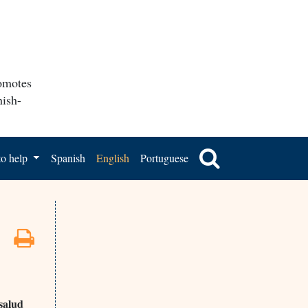
romotes
nish-
o help
Spanish
English
Portuguese
salud