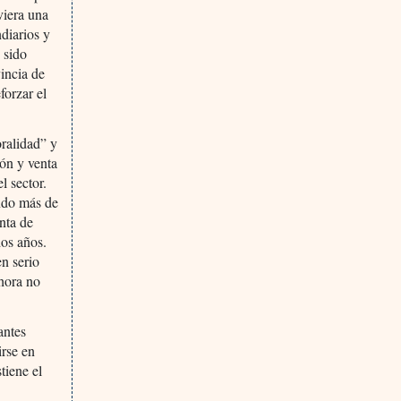
viera una
diarios y
 sido
incia de
forzar el
oralidad” y
ión y venta
l sector.
ndo más de
nta de
dos años.
en serio
ahora no
antes
irse en
tiene el