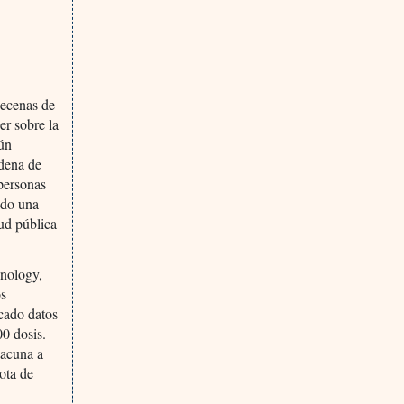
decenas de
er sobre la
gún
adena de
 personas
ido una
lud pública
hnology,
os
icado datos
0 dosis.
vacuna a
ota de