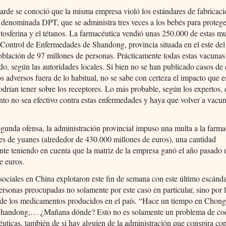
arde se conoció que la misma empresa violó los estándares de fabricaci
 denominada DPT, que se administra tres veces a los bebés para protege
la tosferina y el tétanos. La farmacéutica vendió unas 250.000 de estas mu
Control de Enfermedades de Shandong, provincia situada en el este del
blación de 97 millones de personas. Prácticamente todas estas vacunas
do, según las autoridades locales. Si bien no se han publicado casos de 
s adversos fuera de lo habitual, no se sabe con certeza el impacto que e
drían tener sobre los receptores. Lo más probable, según los expertos, 
o no sea efectivo contra estas enfermedades y haya que volver a vacun
egunda ofensa, la administración provincial impuso una multa a la farma
es de yuanes (alrededor de 430.000 millones de euros), una cantidad
ante teniendo en cuenta que la matriz de la empresa ganó el año pasado
e euros.
sociales en China explotaron este fin de semana con este último escánd
ersonas preocupadas no solamente por este caso en particular, sino por 
 de los medicamentos producidos en el país. “Hace un tiempo en Chong
Shandong,… ¿Mañana dónde? Esto no es solamente un problema de cod
éuticas, también de si hay alguien de la administración que conspira con