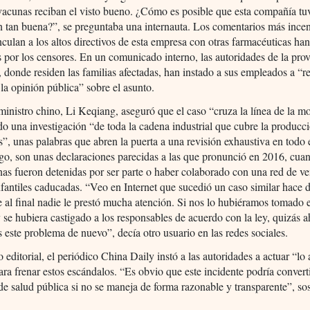
vacunas reciban el visto bueno. ¿Cómo es posible que esta compañía tu
 tan buena?”, se preguntaba una internauta. Los comentarios más incen
nculan a los altos directivos de esta empresa con otras farmacéuticas han
 por los censores. En un comunicado interno, las autoridades de la prov
donde residen las familias afectadas, han instado a sus empleados a “re
 la opinión pública” sobre el asunto.
ministro chino, Li Keqiang, aseguró que el caso “cruza la línea de la m
o una investigación “de toda la cadena industrial que cubre la producc
”, unas palabras que abren la puerta a una revisión exhaustiva en todo e
go, son unas declaraciones parecidas a las que pronunció en 2016, cua
as fueron detenidas por ser parte o haber colaborado con una red de ve
fantiles caducadas. “Veo en Internet que sucedió un caso similar hace 
 al final nadie le prestó mucha atención. Si nos lo hubiéramos tomado 
 se hubiera castigado a los responsables de acuerdo con la ley, quizás 
 este problema de nuevo”, decía otro usuario en las redes sociales.
 editorial, el periódico China Daily instó a las autoridades a actuar “lo 
ara frenar estos escándalos. “Es obvio que este incidente podría convert
 de salud pública si no se maneja de forma razonable y transparente”, sos