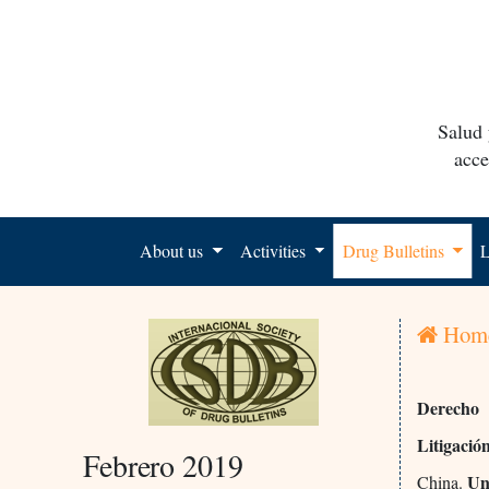
Salud 
acce
About us
Activities
Drug Bulletins
L
Hom
Derecho
Litigació
Febrero 2019
Un 
China.