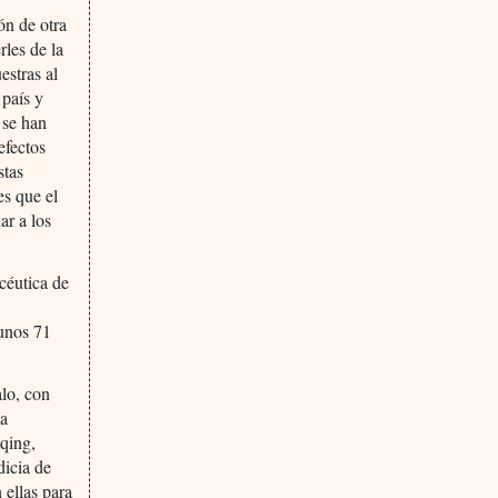
ón de otra
rles de la
estras al
 país y
 se han
efectos
stas
es que el
ar a los
céutica de
 unos 71
alo, con
la
qing,
icia de
 ellas para