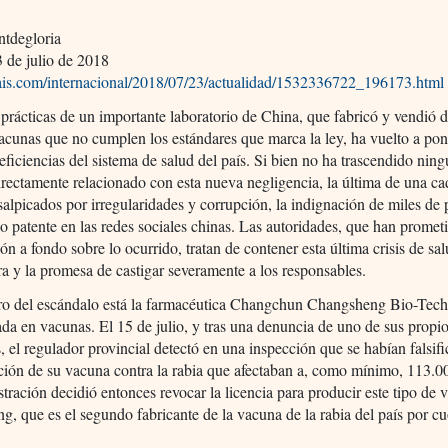
ntdegloria
 de julio de 2018
lpais.com/internacional/2018/07/23/actualidad/1532336722_196173.html
prácticas de un importante laboratorio de China, que fabricó y vendió 
acunas que no cumplen los estándares que marca la ley, ha vuelto a pon
eficiencias del sistema de salud del país. Si bien no ha trascendido nin
rectamente relacionado con esta nueva negligencia, la última de una c
salpicados por irregularidades y corrupción, la indignación de miles de
o patente en las redes sociales chinas. Las autoridades, que han promet
ión a fondo sobre lo ocurrido, tratan de contener esta última crisis de sa
a y la promesa de castigar severamente a los responsables.
tro del escándalo está la farmacéutica Changchun Changsheng Bio-Tec
ada en vacunas. El 15 de julio, y tras una denuncia de uno de sus propi
 el regulador provincial detectó en una inspección que se habían falsif
ión de su vacuna contra la rabia que afectaban a, como mínimo, 113.00
tración decidió entonces revocar la licencia para producir este tipo de 
, que es el segundo fabricante de la vacuna de la rabia del país por cu