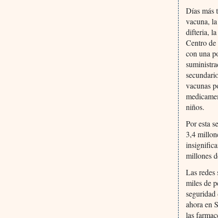
Días más t
vacuna, la
difteria, 
Centro de 
con una po
suministra
secundario
vacunas po
medicament
niños.
Por esta s
3,4 millon
insignific
millones d
Las redes 
miles de p
seguridad
ahora en 
las farmac