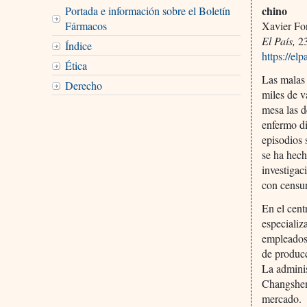
chino
Portada e información sobre el Boletín
Fármacos
Xavier Fo
El País,
23
Índice
https://e
Ética
Las malas 
Derecho
miles de v
mesa las d
enfermo di
episodios 
se ha hech
investigac
con censur
En el cen
especializ
empleados,
de producc
La adminis
Changsheng
mercado.