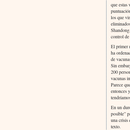
que estas 
puntuación
los que vi
eliminados
Shandong, 
control de
El primer 
ha ordenad
de vacunas
Sin embar
200 person
vacunas in
Parece que
entonces y
tendríamos
En un duro
posible” p
una crisis
texto.