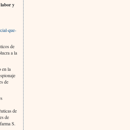
 labor y
cial-que-
ticos de
lucra a la
 en la
espionaje
es de
es
éuticas de
es de
ifarma S.