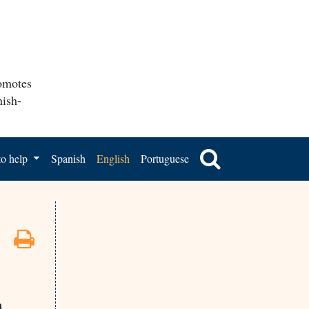
romotes
nish-
o help
Spanish
English
Portuguese
a