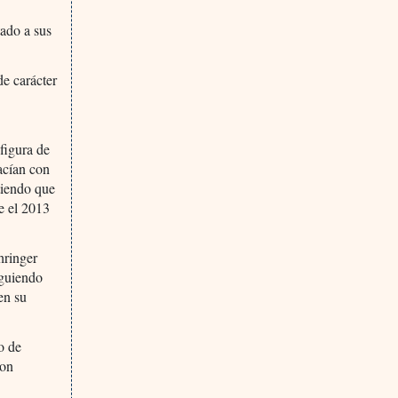
ado a sus
e carácter
 figura de
acían con
tiendo que
e el 2013
hringer
iguiendo
 en su
o de
son