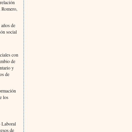
 relación
a Romero,
7 años de
ión social
ciales con
ambio de
ntario y
tos de
formación
e los
o Laboral
cesos de