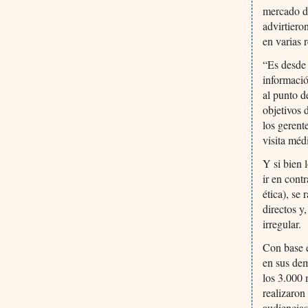
mercado de
advirtiero
en varias 
“Es desde 
informació
al punto d
objetivos 
los gerent
visita médi
Y si bien 
ir en cont
ética), se
directos y
irregular.
Con base e
en sus dem
los 3.000 
realizaron
audiencias