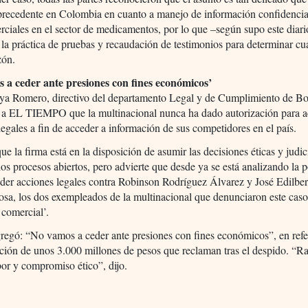
 precedente en Colombia en cuanto a manejo de información confidencia
rciales en el sector de medicamentos, por lo que –según supo este diari
la práctica de pruebas y recaudación de testimonios para determinar cu
zón.
 a ceder ante presiones con fines económicos’
ya Romero, directivo del departamento Legal y de Cumplimiento de Bo
ó a EL TIEMPO que la multinacional nunca ha dado autorización para a
ilegales a fin de acceder a información de sus competidores en el país.
e la firma está en la disposición de asumir las decisiones éticas y judic
los procesos abiertos, pero advierte que desde ya se está analizando la p
der acciones legales contra Robinson Rodríguez Álvarez y José Edilber
sa, los dos exempleados de la multinacional que denunciaron este caso
 comercial’.
egó: “No vamos a ceder ante presiones con fines económicos”, en refer
ión de unos 3.000 millones de pesos que reclaman tras el despido. “Ra
bor y compromiso ético”, dijo.