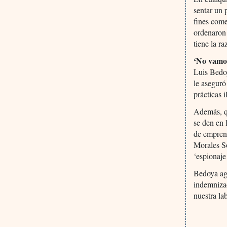
sentar un
fines come
ordenaron 
tiene la ra
‘No vamos
Luis Bedo
le asegur
prácticas 
Además, qu
se den en 
de empren
Morales So
‘espionaje
Bedoya agr
indemnizac
nuestra la