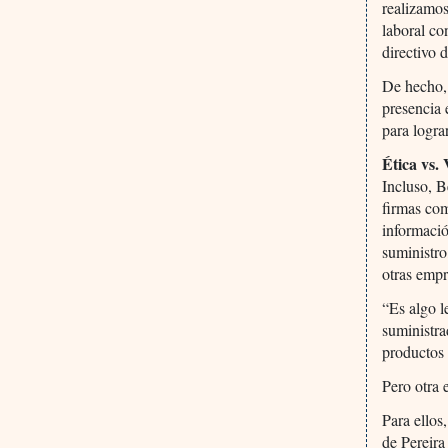
realizamos
laboral c
directivo 
De hecho, 
presencia 
para logra
Ética vs.
Incluso, B
firmas co
informació
suministro
otras empr
“Es algo l
suministra
productos 
Pero otra 
Para ello
de Pereira