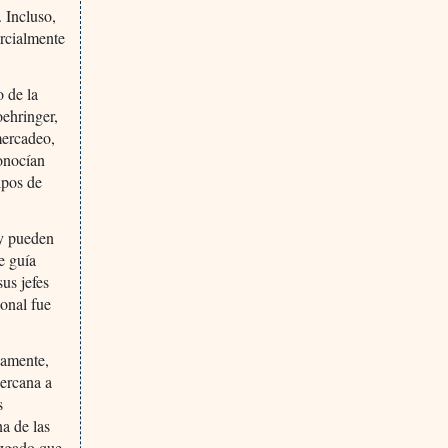
 Incluso,
ercialmente
 de la
oehringer,
mercadeo,
conocían
ipos de
 y pueden
e guía
sus jefes
ional fue
eamente,
cercana a
s
na de las
uzgado que