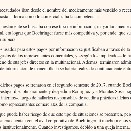
 recaudados iban desde el nombre del medicamento más vendido o recet
hasta la forma como lo comercializaba la competencia.
uestamente se buscaba con ese tipo de información, mayoritariamente d
al, era lograr que Boehringer fuese más competitiva y, por ende, que su
n subiera.
s usados para estos pagos por información se justificaban a través de la
gastos de los representantes comerciales, y –según los implicados– lo h
ueno de sus jefes directos en la multinacional. Además, terminaron admi
de información de manera ilícita se habría realizado continuamente entr
 dichos pagos se frenaron en el segundo semestre de 2017, cuando Boe
vestigar disciplinariamente y despedir a Rodríguez y a Morales Sosa –s
 internos–, luego de hallarlos responsables de acudir a prácticas ilícitas
como representantes comerciales de la compañía.
que puede haber riesgo de que este tipo de situaciones se presenten, per
anera cuentan con el aval corporativo de Boehringer ni mucho menos 
s institucionalmente. Cuando investigamos, debido a una queja interna,