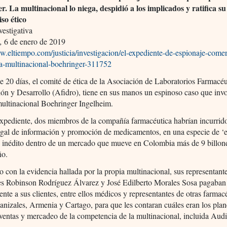
r. La multinacional lo niega, despidió a los implicados y ratifica su
so ético
estigativa
,
6 de enero de 2019
w.eltiempo.com/justicia/investigacion/el-expediente-de-espionaje-comer
la-multinacional-boehringer-311752
 20 días, el comité de ética de la Asociación de Laboratorios Farmacéu
ión y Desarrollo (Afidro), tiene en sus manos un espinoso caso que invo
multinacional Boehringer Ingelheim.
xpediente, dos miembros de la compañía farmacéutica habrían incurrido
egal de información y promoción de medicamentos, en una especie de ‘
’ inédito dentro de un mercado que mueve en Colombia más de 9 billon
ño.
 con la evidencia hallada por la propia multinacional, sus representant
es Robinson Rodríguez Álvarez y José Edilberto Morales Sosa pagaban
ente a sus clientes, entre ellos médicos y representantes de otras farmac
anizales, Armenia y Cartago, para que les contaran cuáles eran los plan
ventas y mercadeo de la competencia de la multinacional, incluida Aud