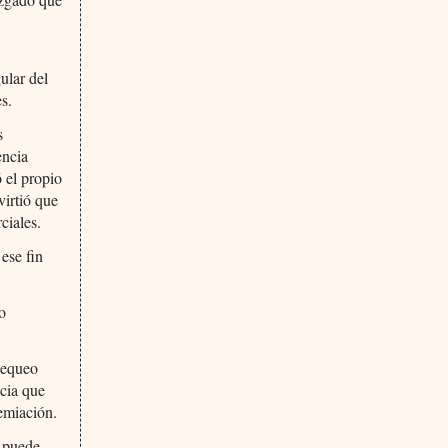
ular del
es.
s
encia
ó el propio
virtió que
ciales.
ese fin
zo
hequeo
ncia que
remiación.
e puede