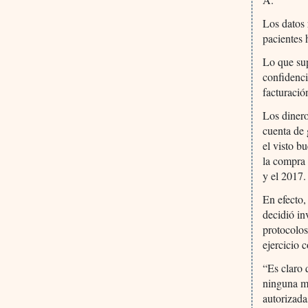
Los datos
pacientes 
Lo que sup
confidenci
facturació
Los dinero
cuenta de 
el visto b
la compra 
y el 2017.
En efecto,
decidió in
protocolos
ejercicio 
“Es claro 
ninguna m
autorizada