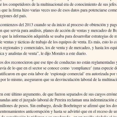
 los competidores de la multinacional era de conocimiento de sus jefes.
n que la firma hizo varias veces uso de esos datos para potenciarse com
regiones del país.
comienzos del 2013 cuando se da inicio al proceso de obtención y pago
n que servía para análisis, planes de acción de ventas y mercadeo de B
e que la información adquirida se usaba para desarrollar estrategias de 
de ventas y tácticas de trabajo de los equipos de venta. Es más, esto lo 
es regionales y comerciales, los de venta y de mercadeo, y hasta los equ
ca y analistas de venta”, le dijo Morales a este diario.
los dos reconocieron que ese tipo de conductas no están reglamentadas
ravía de lo que en el sector se conoce como ‘compliance’ (una especie d
 ratificaron en que esta labor de ‘espionaje comercial’ era autorizada por 
, por lo mismo, aseguraron que su desvinculación laboral de la multinac
n este último argumento, de que fueron separados de sus cargos errón
andas ante el juzgado laboral de Pereira reclaman una indemnización 
millones de pesos. Sin embargo, desde Boehringer se afirmó que los do
 entrenamientos anticorrupción y hasta se advirtió que en el receso de u
 de conciliación le pidieron a su apoderado –en un pasillo aledaño al j