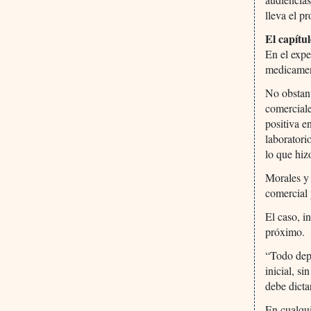
lleva el p
El capítul
En el expe
medicament
No obstant
comerciale
positiva e
laboratori
lo que hiz
Morales y 
comercial 
El caso, i
próximo.
“Todo dep
inicial, si
debe dicta
En cualqui