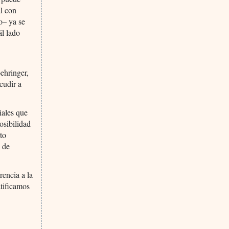
l con
o– ya se
ál lado
ehringer,
cudir a
iales que
osibilidad
to
 de
encia a la
tificamos