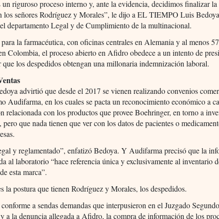
 un riguroso proceso interno y, ante la evidencia, decidimos finalizar la
on los señores Rodríguez y Morales”, le dijo a EL TIEMPO Luis Bedoy
del departamento Legal y de Cumplimiento de la multinacional.
para la farmacéutica, con oficinas centrales en Alemania y al menos 5
en Colombia, el proceso abierto en Afidro obedece a un intento de pres
r que los despedidos obtengan una millonaria indemnización laboral.
 Ventas
edoya advirtió que desde el 2017 se vienen realizando convenios comer
mo Audifarma, en los cuales se pacta un reconocimiento económico a c
n relacionada con los productos que provee Boehringer, en torno a inve
, pero que nada tienen que ver con los datos de pacientes o medicamen
esas.
egal y reglamentado”, enfatizó Bedoya. Y Audifarma precisó que la in
da al laboratorio “hace referencia única y exclusivamente al inventario d
de esta marca”.
es la postura que tienen Rodríguez y Morales, los despedidos.
s, conforme a sendas demandas que interpusieron en el Juzgado Segund
 y a la denuncia allegada a Afidro, la compra de información de los pro