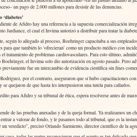
roceso– un pago de 2.000 millones para desistir de las denuncias.
o ‘diabetes’
diente de Afidro hay una referencia a la supuesta comercialización irreg
o Jardiance, el cual el Invima autorizó a distribuir para tratar la diabet
e, según lo allegado al proceso, Boehringer capacitaba a sus empleado
s para que también lo ‘ofrecieran’ como un producto médico con incid
n el tratamiento de problemas cardiovasculares. Para esto último, admiti
o Boehringer, el Invima solo dio autorización en agosto pasado. Pero ad
o previamente fue un intercambio de evidencia científica sin fines comer
Rodríguez, por el contrario, aseguraron que sí hubo capacitaciones con 
y se quejaron de que hasta les interpusieron una tutela para callarlos.
nédito para Afidro y su tribunal de ética, espera resolverse antes de mar
ende de las pruebas anexadas y de la queja formal. Ya realizamos un c
n entrar a valorar de fondo, y le pasamos todo al tribunal, que es la insta
r un veredicto”, precisó Orlando Sarmiento, director científico de la ag
er caso, todas las partes reconocieron que el asunto es tan delicado qu