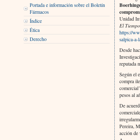
Boerhinge
Portada e información sobre el Boletín
compromi
Fármacos
Unidad Inv
Índice
El Tiempo
Ética
https://ww
Derecho
salpica-a-
Desde hace
Investigac
reputada 
Según el e
compra il
comercial
pesos al a
De acuerdo
comercial
irregularm
Pereira, M
acción de 
A.