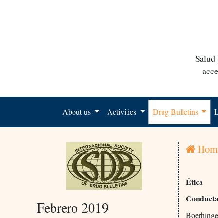
Salud 
acce
About us
Activities
Drug Bulletins
L
Hom
Ética
Conducta 
Febrero 2019
Boerhinge