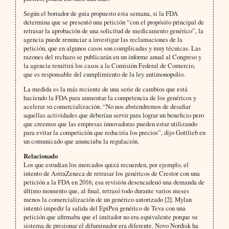
Según el borrador de guía propuesto esta semana, si la FDA
determina que se presentó una petición “con el propósito principal de
retrasar la aprobación de una solicitud de medicamento genérico”, la
agencia puede renunciar a investigar las reclamaciones de la
petición, que en algunos casos son complicadas y muy técnicas. Las
razones del rechazo se publicarán en un informe anual al Congreso y
la agencia remitirá los casos a la Comisión Federal de Comercio,
que es responsable del cumplimiento de la ley antimonopolio.
La medida es la más reciente de una serie de cambios que está
haciendo la FDA para aumentar la competencia de los genéricos y
acelerar su comercialización. “No nos abstendremos de desafiar
aquellas actividades que deberían servir para lograr un beneficio pero
que creemos que las empresas innovadoras pueden estar utilizando
para evitar la competición que reduciría los precios”, dijo Gottlieb en
un comunicado que anunciaba la regulación.
Relacionado
Los que estudian los mercados quizá recuerden, por ejemplo, el
intento de AstraZeneca de retrasar los genéricos de Crestor con una
petición a la FDA en 2016; esa revisión desencadenó una demanda de
último momento que, al final, retrasó todo durante varios meses
menos la comercialización de un genérico autorizado [2]. Mylan
intentó impedir la salida del EpiPen genérico de Teva con una
petición que afirmaba que el imitador no era equivalente porque su
sistema de presionar el difuminador era diferente. Novo Nordisk ha