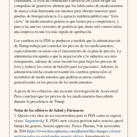
ciudadanos, la FDA ha comenzado a destacar los casos en que las
compañías de genéricos afirman que los fabricantes de medicamentos
de marca están frustrando sus intentos para obtener muestras para
pruebas de bioequivalencia. La agencia también publicó una “lista
clave” de medicamentos genéricos que tienen poca competencia, y
puso a las nuevas versiones de genéricos que ahora solo comercializa
una empresa en una vía más rápida de aprobación.
Los cambios en la FDA se producen a medida que la administración
de Trump trabaja por controlar los precios de los medicamentos,
especialmente en mayo con el lanzamiento de su plan de precios. La
administración apunta a que la negociación y la industria sea más
transparente, además de crear incentivos para bajar los precios de
lista y reducir los costos de bolsillo para los pacientes. Además, la
administración ha estado revisando los cambios potenciales al
reembolso de medicamentos que podrían acarrear cambios
generalizados en los precios de los medicamentos.
A pesar de los esfuerzos, una reciente investigación de Associated
Press concluyó que los precios de los medicamentos han subido
durante la presidencia de Trump.
Notas de los editores de Salud y Fármacos:
1. Quizás esta idea no sea tan novedosa para la FDA como se sugiere,
véase:
Sagonowsky
. E. FDA’s new citizen petition rules remove speed
bumps for generic, biosim approvals. Fierce Pharma, 9 de noviembre
de 2016
https://www.fiercepharma.com/pharma/fda-changes-citizen-
petition-rules-to-avoid-undue-generic-delays
Amendments to