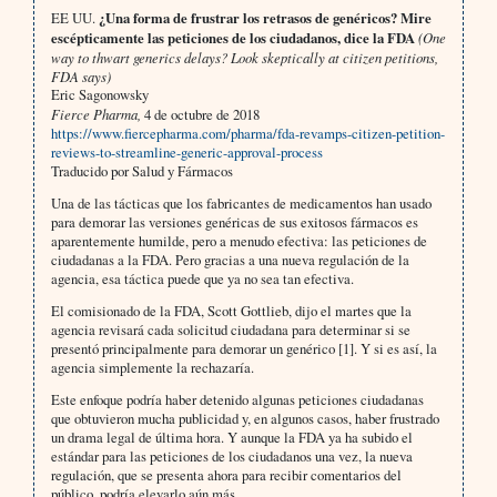
EE UU.
¿Una forma de frustrar los retrasos de genéricos? Mire
escépticamente las peticiones de los ciudadanos, dice la FDA
(One
way to thwart generics delays? Look skeptically at citizen petitions,
FDA says)
Eric Sagonowsky
Fierce Pharma,
4 de octubre de 2018
https://www.fiercepharma.com/pharma/fda-revamps-citizen-petition-
reviews-to-streamline-generic-approval-process
Traducido por Salud y Fármacos
Una de las tácticas que los fabricantes de medicamentos han usado
para demorar las versiones genéricas de sus exitosos fármacos es
aparentemente humilde, pero a menudo efectiva: las peticiones de
ciudadanas a la FDA. Pero gracias a una nueva regulación de la
agencia, esa táctica puede que ya no sea tan efectiva.
El comisionado de la FDA, Scott Gottlieb, dijo el martes que la
agencia revisará cada solicitud ciudadana para determinar si se
presentó principalmente para demorar un genérico [1]. Y si es así, la
agencia simplemente la rechazaría.
Este enfoque podría haber detenido algunas peticiones ciudadanas
que obtuvieron mucha publicidad y, en algunos casos, haber frustrado
un drama legal de última hora. Y aunque la FDA ya ha subido el
estándar para las peticiones de los ciudadanos una vez, la nueva
regulación, que se presenta ahora para recibir comentarios del
público, podría elevarlo aún más.