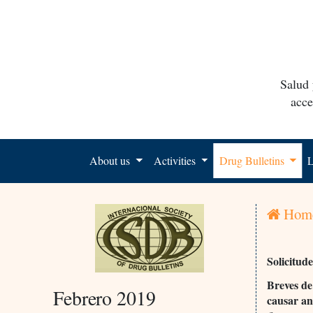
Salud 
acce
About us
Activities
Drug Bulletins
L
Hom
Solicitud
Breves de
Febrero 2019
causar an