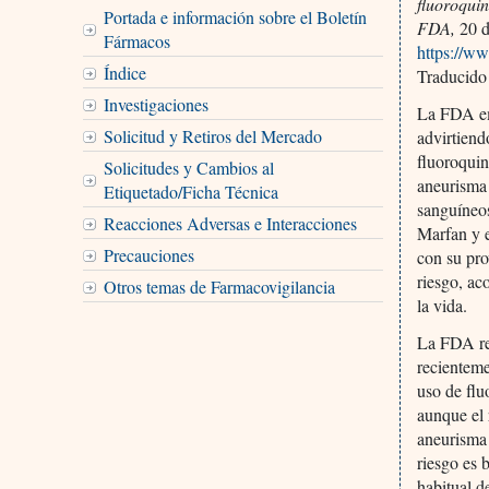
fluoroquin
Portada e información sobre el Boletín
FDA,
20 d
Fármacos
https://
Índice
Traducido
Investigaciones
La FDA em
Solicitud y Retiros del Mercado
advirtiend
fluoroquin
Solicitudes y Cambios al
aneurisma 
Etiquetado/Ficha Técnica
sanguíneos
Reacciones Adversas e Interacciones
Marfan y e
Precauciones
con su pro
riesgo, ac
Otros temas de Farmacovigilancia
la vida.
La FDA rev
recienteme
uso de flu
aunque el 
aneurisma 
riesgo es 
habitual d