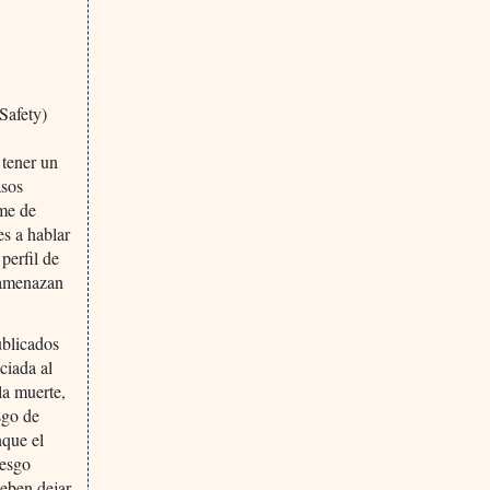
Safety)
 tener un
asos
ome de
es a hablar
perfil de
e amenazan
ublicados
ciada al
la muerte,
sgo de
nque el
iesgo
deben dejar