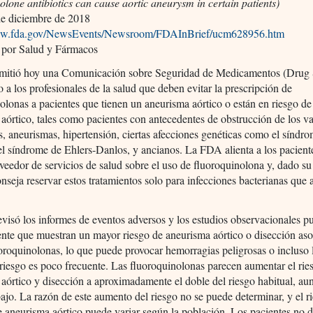
olone antibiotics can cause aortic aneurysm in certain patients)
e diciembre de 2018
www.fda.gov/NewsEvents/Newsroom/FDAInBrief/ucm628956.htm
 por Salud y Fármacos
itió hoy una Comunicación sobre Seguridad de Medicamentos (Drug 
o a los profesionales de la salud que deben evitar la prescripción de
olonas a pacientes que tienen un aneurisma aórtico o están en riesgo de
aórtico, tales como pacientes con antecedentes de obstrucción de los v
, aneurismas, hipertensión, ciertas afecciones genéticas como el síndr
l síndrome de Ehlers-Danlos, y ancianos. La FDA alienta a los pacient
veedor de servicios de salud sobre el uso de fluoroquinolona y, dado su 
onseja reservar estos tratamientos solo para infecciones bacterianas qu
isó los informes de eventos adversos y los estudios observacionales p
nte que muestran un mayor riesgo de aneurisma aórtico o disección aso
oroquinolonas, lo que puede provocar hemorragias peligrosas o incluso 
riesgo es poco frecuente. Las fluoroquinolonas parecen aumentar el rie
aórtico y disección a aproximadamente el doble del riesgo habitual, au
bajo. La razón de este aumento del riesgo no se puede determinar, y el r
e aneurisma aórtico puede variar según la población. Los pacientes no 