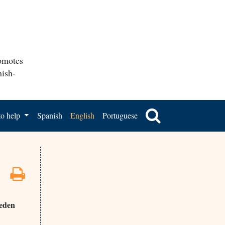
romotes
nish-
o help
Spanish
English
Portuguese
ueden