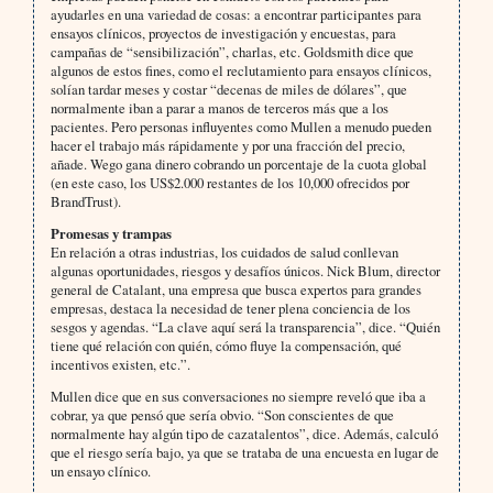
ayudarles en una variedad de cosas: a encontrar participantes para
ensayos clínicos, proyectos de investigación y encuestas, para
campañas de “sensibilización”, charlas, etc. Goldsmith dice que
algunos de estos fines, como el reclutamiento para ensayos clínicos,
solían tardar meses y costar “decenas de miles de dólares”, que
normalmente iban a parar a manos de terceros más que a los
pacientes. Pero personas influyentes como Mullen a menudo pueden
hacer el trabajo más rápidamente y por una fracción del precio,
añade. Wego gana dinero cobrando un porcentaje de la cuota global
(en este caso, los US$2.000 restantes de los 10,000 ofrecidos por
BrandTrust).
Promesas y trampas
En relación a otras industrias, los cuidados de salud conllevan
algunas oportunidades, riesgos y desafíos únicos. Nick Blum, director
general de Catalant, una empresa que busca expertos para grandes
empresas, destaca la necesidad de tener plena conciencia de los
sesgos y agendas. “La clave aquí será la transparencia”, dice. “Quién
tiene qué relación con quién, cómo fluye la compensación, qué
incentivos existen, etc.”.
Mullen dice que en sus conversaciones no siempre reveló que iba a
cobrar, ya que pensó que sería obvio. “Son conscientes de que
normalmente hay algún tipo de cazatalentos”, dice. Además, calculó
que el riesgo sería bajo, ya que se trataba de una encuesta en lugar de
un ensayo clínico.