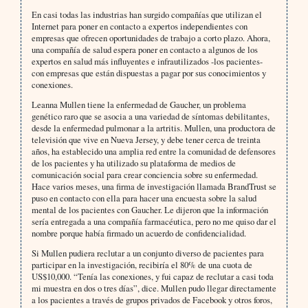
En casi todas las industrias han surgido compañías que utilizan el
Internet para poner en contacto a expertos independientes con
empresas que ofrecen oportunidades de trabajo a corto plazo. Ahora,
una compañía de salud espera poner en contacto a algunos de los
expertos en salud más influyentes e infrautilizados -los pacientes-
con empresas que están dispuestas a pagar por sus conocimientos y
conexiones.
Leanna Mullen tiene la enfermedad de Gaucher, un problema
genético raro que se asocia a una variedad de síntomas debilitantes,
desde la enfermedad pulmonar a la artritis. Mullen, una productora de
televisión que vive en Nueva Jersey, y debe tener cerca de treinta
años, ha establecido una amplia red entre la comunidad de defensores
de los pacientes y ha utilizado su plataforma de medios de
comunicación social para crear conciencia sobre su enfermedad.
Hace varios meses, una firma de investigación llamada BrandTrust se
puso en contacto con ella para hacer una encuesta sobre la salud
mental de los pacientes con Gaucher. Le dijeron que la información
sería entregada a una compañía farmacéutica, pero no me quiso dar el
nombre porque había firmado un acuerdo de confidencialidad.
Si Mullen pudiera reclutar a un conjunto diverso de pacientes para
participar en la investigación, recibiría el 80% de una cuota de
US$10,000. “Tenía las conexiones, y fui capaz de reclutar a casi toda
mi muestra en dos o tres días”, dice. Mullen pudo llegar directamente
a los pacientes a través de grupos privados de Facebook y otros foros,