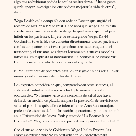
algo que no hubieran podido hacer los reclutadores. “Mucha gente
quería apoyar investigación que pudiera mejorar la vida de otros”,
dice.
Wego Health es la compañía con sede en Boston que sugirió el
nombre de Mullen a BrandTrust. Hace años que Wego Health está
construyendo una base de datos de gente que tiene capacidad para
influir en los pacientes. El jefe de estrategia de Wego, David
Goldsmith, tuvo la idea de conectar directamente a estos pacientes
con las compañías, tras investigar cómo otros sectores, como el
transporte y el turismo, se adaptan lentamente a nuevos modelos
laborales, en respuesta al movimiento “la economía de compartir”.
Calculó que el cuidado de la salud era el siguiente.
El reclutamiento de pacientes para los ensayos clínicos solía llevar
meses y costar decenas de miles de dólares.
Los expertos coinciden en que, comparado con otros sectores, el
sistema de salud no se ha aprovechado plenamente de esta
oportunidad. “No hemos visto una compañía de salud que haya
definido un modelo de plataforma para la prestación de servicios de
salud ni para la adquisición de talento”, dice Arun Sundararajan,
profesor de ciencias de la información, operaciones y administración
en la Universidad de Nueva York y autor de “La Economía de
Compartir”. Wego está apostando por utilizarla para captar talento”.
Con el nuevo servicio de Goldsmith, Wego Health Experts, las
empresas pueden ponerse en contacto con los pacientes para