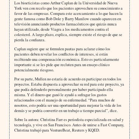
Los bioeticistas como Arthur Caplan de la Universidad de Nueva
York ven con recelo que los pacientes aprovechen su conocimiento a
favor de las empresas. Compara este acercamiento a lo que hacen la
gente famosa como Bob Dole y Barry Manilow cuando aparecen en
televisión anunciando productos farmacéuticos que quizás nunca
hayan utilizado, desde Viagra a los medicamentos contra el
colesterol. A largo plazo, explica, siempre existe el riesgo de que se
pierda la confianza.
Caplan sugiere que se formulen pautas para aclarar cómo los
pacientes deben revelar los conflictos de intereses, si están
recibiendo una compensación económica. Esto es particularmente
importante si se les pide que recluten para un ensayo clínico
potencialmente riesgoso.
Por su parte, Mullen no estaría de acuerdo en participar en todos los
proyectos. Estaba dispuesta a aprovechar su red para este proyecto, ya
que podía defenderlo personalmente por haber participado ella
misma. Y el dinero que ganó le ayudó a sufragar los gastos
relacionados con el manejo de su enfermedad. “Para muchos de
nosotros, esto podría ser una oportunidad para mejorar la vida de los
demás y se podría convertir en un trabajo a tiempo parcial”, dice.
Sobre la autora: Christina Farr es periodista especializada en salud y
tecnología, y vive en San Francisco. Antes de unirse a Fast Company,
Christina trabajó para VentureBeat, Reuters y KQED.