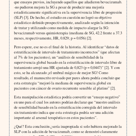
que ensayos previos, incluyendo aquellos que añadieron bevacizumab.
-no pudieron mejora la SG a pesar de producir una mejoría
estadísticamente significativa en la supervivencia libre de progresión
(SLP) [3]. De hecho, el estudio en cuestión no logró su objetivo
estadístico definido prospectivamente, analizado según la intención
de tratar y utilizando como medida de impacto alargar la SG:
bevacizumab versus quimioterapia (mediana de SG, 42.2 frente a 37.3
meses, respectivamente, HR, 0.829; p = 0.056) [2].
Pero espere, ese no es el final de la historia. Al identificar “datos de
estratificación de intervalo de tratamiento incorrectos” (que afectan
al 7% de los pacientes), un “análisis de sensibilidad de la
supervivencia global basado en la estratificación de intervalo libre de
tratamiento arrojó una HR ajustada de 0,823 (p = 0,0447)” [2]. Y con
esto, se ha alcanzado ¡el umbral mágico de mejor SG! Como
resultado, el manuscrito revisado por pares ahora podría concluir que
esta estrategia “mejoró la mediana de supervivencia global en
pacientes con cáncer de ovario recurrente sensible al platino” [2].
Esta manipulación estadística podría convertir un “ensayo negativo”
en uno para el cual los autores podrían declarar que “nuestro análisis
de sensibilidad basado en la estratificación corregida del intervalo
sin tratamiento indica que esta estrategia podría ser una adición
importante al arsenal terapéutico en estos pacientes”.
¿Qué? Esta conclusión ¿sería inapropiada si solo hubiera mejorado la
SLP con la adición de bevacizumab, como se demostró claramente