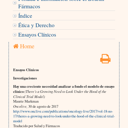
Fármacos
Índice
Ética y Derecho
Ensayos Clínicos
Home
Ensayos Clínicos
Investigaciones
Hay una creciente necesidad analizar a fondo el modelo de ensayo
clínico
(There’s a Growing Need to Look Under the Hood of the
Clinical Trial Model)
Maurie Markman
Oncolive,
30 de agosto de 2017
http://www.onclive.com/publications/oncology-live/2017/vol-18-no-
17/theres-a-growing-need-to-look-under-the-hood-of-the-clinical-trial-
model
Traducido por Salud y Fármacos