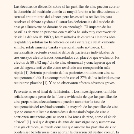
Las décadas de discusión sobre si las pastillas de zinc pueden acortar
la duración del resfriado común es muy diferente a las discusiones en
torno al tratamiento del cáncer, pero los estudios realizados para
resolver el debate ayudan a ilustrar las deficiencias del modelo de
ensayo clínico que ha dominado en oncología. El impacto de las
pastillas de zinc en personas con resfríos ha sido muy controvertido
desde la década de 1980, y los resultados de estudios aleatorizados
respaldan y refutan los beneficios de esta estrategia relativamente
simple, relativamente barata y esencialmente no tóxica. Un
metaanálisis reciente examinó datos de pacientes individuales de
tres ensayos aleatorizados, controlados con placebo que evaluaron los
efectos de 80 a 92 mg / día de zinc elemental y concluyeron que el
uso del agente activo dio como resultado una recuperación más
rápida [1]. Setenta por ciento de los pacientes tratados con zinc se
recuperaron el día 5 en comparación con el 27% de los individuos que
recibieron placebo [1]. Y no se observaron efectos adversos graves.
Pero este no es el final de la historia… Los investigadores también
señalaron que a pesar de la “fuerte evidencia de que las pastillas de
zinc preparadas adecuadamente pueden aumentar la tasa de
recuperación del resfriado común, la mayoría de las pastillas de zinc
que se comercializan o tienen dosis demasiado bajas de zinc o
contienen sustancias que se unen a los iones de zinc, como el ácido
cítrico” [1]. Así que después de años de investigación y numerosos
ensayos clínicos, se puede concluir que aunque las pastillas de zinc
pueden ser beneficiosas para acortar la duración del resfrío común, la