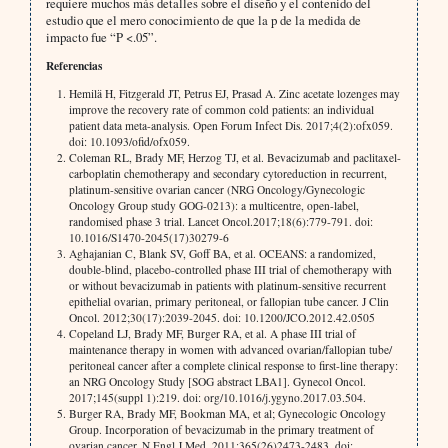
requiere muchos más detalles sobre el diseño y el contenido del
estudio que el mero conocimiento de que la p de la medida de
impacto fue “P <.05”.
Referencias
Hemilä H, Fitzgerald JT, Petrus EJ, Prasad A. Zinc acetate lozenges may
improve the recovery rate of common cold patients: an individual
patient data meta-analysis. Open Forum Infect Dis. 2017;4(2):ofx059.
doi: 10.1093/ofid/ofx059.
Coleman RL, Brady MF, Herzog TJ, et al. Bevacizumab and paclitaxel-
carboplatin chemotherapy and secondary cytoreduction in recurrent,
platinum-sensitive ovarian cancer (NRG Oncology/Gynecologic
Oncology Group study GOG-0213): a multicentre, open-label,
randomised phase 3 trial. Lancet Oncol.2017;18(6):779-791. doi:
10.1016/S1470-2045(17)30279-6
Aghajanian C, Blank SV, Goff BA, et al. OCEANS: a randomized,
double-blind, placebo-controlled phase III trial of chemotherapy with
or without bevacizumab in patients with platinum-sensitive recurrent
epithelial ovarian, primary peritoneal, or fallopian tube cancer. J Clin
Oncol. 2012;30(17):2039-2045. doi: 10.1200/JCO.2012.42.0505
Copeland LJ, Brady MF, Burger RA, et al. A phase III trial of
maintenance therapy in women with advanced ovarian/fallopian tube/
peritoneal cancer after a complete clinical response to first-line therapy:
an NRG Oncology Study [SOG abstract LBA1]. Gynecol Oncol.
2017;145(suppl 1):219. doi: org/10.1016/j.ygyno.2017.03.504.
Burger RA, Brady MF, Bookman MA, et al; Gynecologic Oncology
Group. Incorporation of bevacizumab in the primary treatment of
ovarian cancer. N Engl J Med. 2011;365(26)2473-2483. doi: