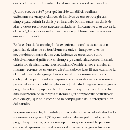
dosis óptima y el intervalo entre dosis pueden ser desconocidos.
¿Como sucede esto? ¿Por qué ha sido tan difícil realizar
exitosamente ensayos clínicos definitivos de una estrategia tan
simple para definir la dosis y el intervalo óptimo entre las dosis de
zinc y cuyos resultados puedan trasladarse rápidamente a su uso en la
clínica? ¿Es posible que tal vez haya un problema con los mismos
ensayos clínicos?
En la esfera de la oncología, la experiencia con los estudios con
pastillas de zinc no es terriblemente única. Tampoco lo es, la
aceptación rutinaria de las conclusiones de un estudio como
objetivamente significativas siempre y cuando alcancen el llamado
patrón oro de significancia estadística. Considere, por ejemplo, el
informe reciente de un ensayo aleatorizado de fase III que examinó la
utilidad clínica de agregar bevacizumab a la quimioterapia con
carboplatino-paclitaxel en mujeres con cáncer de ovario recurrente,
potencialmente sensible al platino [2]. El estudio agregó una segunda
pregunta sobre el papel de la citorreducción quirúrgica antes de la
administración de la terapia sistémica (un componente continuo de
este ensayo), que solo complicó la complejidad de la interpretación
del estudio.
Sorprendentemente, la medida primaria de impacto del estudio fue la
supervivencia general (SG), que podría haberse justificado para la
pregunta quirúrgica, pero es una opción muy cuestionable para un
estudio de quimioterapia de cáncer de ovario de segunda línea en el