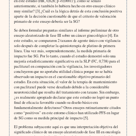
en este estudio (HR, 0,628; p <0,0001) y, como se señaló
anteriormente, si también lo hubiera hecho en otro ensayo clínico
muy similar? [3] ¿Cuál es la lógica detrás de esta conclusión positiva
aparte de la decisión cuestionable de que el criterio de valoración
primario de este ensayo debería ser la SG?
Se deben formular preguntas similares al informe preliminar de otro
ensayo aleatorizado de fase III sobre un cáncer ginecológico [4]. En
este estudio, se compararon 2 taxanos de agente único con vigilancia
solo después de completar la quimioterapia de platino de primera
línea. Una vez más, sorprendentemente, la medida primaria de
impacto fue SG. Por lo tanto, cuando el estudio demostró solo una
mejoría estadísticamente significativa en la SLP (FC, 0,738) para el
paclitaxel en comparación con la vigilancia, los investigadores
concluyeron que no aportaba utilidad clínica porque no se había
observado un impacto en el cuestionable objetivo primario del
estudio. En esta situación, el valor de la terapia de mantenimiento
con paclitaxel puede verse desafiado debido a la considerable
neurotoxicidad que resulta del tratamiento con taxano. Sin embargo,
¿es realmente apropiado declarar que este estudio no logró un punto
final de eficacia favorable cuando su diseño básico era
fundamentalmente defectuoso? Otros ensayos rutinariamente citados
como “positivos” en este entorno clínico han utilizado PFS en lugar
de SG como su medida principal de impacto [5].
El problema subyacente aquí es que una interpretación objetiva del
significado clínico de un ensayo aleatorizado de fase III en oncología