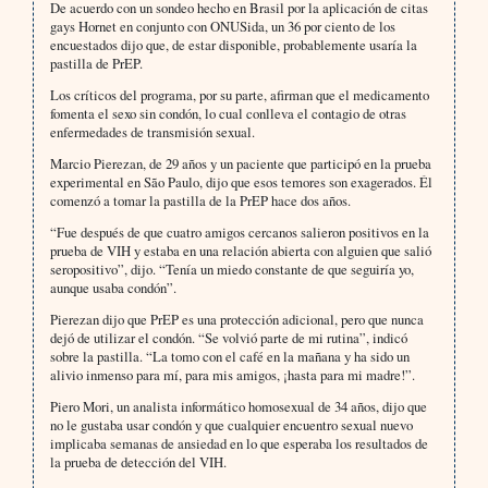
De acuerdo con un sondeo hecho en Brasil por la aplicación de citas
gays Hornet en conjunto con ONUSida, un 36 por ciento de los
encuestados dijo que, de estar disponible, probablemente usaría la
pastilla de PrEP.
Los críticos del programa, por su parte, afirman que el medicamento
fomenta el sexo sin condón, lo cual conlleva el contagio de otras
enfermedades de transmisión sexual.
Marcio Pierezan, de 29 años y un paciente que participó en la prueba
experimental en São Paulo, dijo que esos temores son exagerados. Él
comenzó a tomar la pastilla de la PrEP hace dos años.
“Fue después de que cuatro amigos cercanos salieron positivos en la
prueba de VIH y estaba en una relación abierta con alguien que salió
seropositivo”, dijo. “Tenía un miedo constante de que seguiría yo,
aunque usaba condón”.
Pierezan dijo que PrEP es una protección adicional, pero que nunca
dejó de utilizar el condón. “Se volvió parte de mi rutina”, indicó
sobre la pastilla. “La tomo con el café en la mañana y ha sido un
alivio inmenso para mí, para mis amigos, ¡hasta para mi madre!”.
Piero Mori, un analista informático homosexual de 34 años, dijo que
no le gustaba usar condón y que cualquier encuentro sexual nuevo
implicaba semanas de ansiedad en lo que esperaba los resultados de
la prueba de detección del VIH.