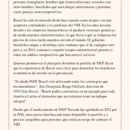
personas transgénero, hombres que tienen relaciones sexuales con
otros hombres, brasileños que usen drogas intravenosas y personas
cuyas parejas sean seropositivas.
Brasil ha sido reconocido desde hace mucho como un país con una
respuesta contundente a la epidemia del VIH. En los años noventa
desafió a las empresas farmacéuticas al producir versiones genéricas
de medicamentos antirretrovirales, lo que llevó a que se redujeran los
precios de estos medicamentos en todo el mundo. El gobierno
brasileño compra y distribuye más condones que el de cualquier otro
país y, en 2013, comenzó a repartir terapia antirretroviral gratuita a
todos los adultos seropositivos que buscaran el servicio.
Quienes promueven el plan para distribuir la pastilla de PrEP dicen
que la experiencia de Brasil será clave para demostrar los beneficios
económicos de invertir en la prevención.
“Al añadir PrEP, Brasil está utilizando todas las estrategias que
recomendamos”, dijo Georgiana Braga-Orillard, directora de
ONUSida-Brasil.
“Brasil podría convertirse en un ejemplo para toda
América Latina al demostrar que necesitamos tener un enfoque
integral”.
Desde que el medicamento de PrEP Truvada fue aprobado en 2012 por
la FDA, otros países han buscado tener disponible la pastilla y a
precios asequibles para personas que están en riesgo de contraer el
VIH.