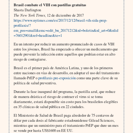
Brasil combate el VIH con pastillas gratuitas
Shasta Darlington
The New York Times,
12 de diciembre de 2017
https://www.nytimes.com/es/2017/12/12/brasil-vih-sida-prep-
profilaxis/?
em_pos=small&emc=edit_bn_20171212&nl=boletin&nl_art=0&nlid
=76012901&ref=headline&te=1
En un intento por reducir un aumento pronunciado de casos de VIH
entre los jóvenes, Brasil ha empezado a ofrecer un medicamento que
puede prevenir la infección entre aquellos que podrían estar en alto
riesgo de contagiarse.
Brasil es el primer país de América Latina, y uno de los primeros
entre naciones en vías de desarrollo, en adoptar el uso del tratamiento
llamado PrEP o
profilaxis pre-exposición
como una parte clave de su
política de salud preventiva.
Durante la fase inaugural del programa, la pastilla azul, que reduce
de manera drástica el riesgo de contraer el virus si se toma
diariamente, estará disponible sin costo para los brasileños elegibles
en 35 clínicas de salud pública en 22 ciudades.
El Ministerio de Salud de Brasil paga alrededor de 75 centavos de
dólar por cada dosis al fabricante estadounidense Gilead Sciences,
mientras que un suministro para el tratamiento PrEP que dure un mes
se vende por hasta US$1600 en EE UU.