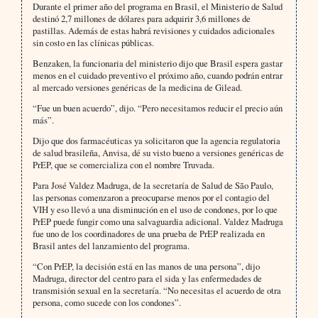
Durante el primer año del programa en Brasil, el Ministerio de Salud
destinó 2,7 millones de dólares para adquirir 3,6 millones de
pastillas. Además de estas habrá revisiones y cuidados adicionales
sin costo en las clínicas públicas.
Benzaken, la funcionaria del ministerio dijo que Brasil espera gastar
menos en el cuidado preventivo el próximo año, cuando podrán entrar
al mercado versiones genéricas de la medicina de Gilead.
“Fue un buen acuerdo”, dijo. “Pero necesitamos reducir el precio aún
más”.
Dijo que dos farmacéuticas ya solicitaron que la agencia regulatoria
de salud brasileña, Anvisa, dé su visto bueno a versiones genéricas de
PrEP, que se comercializa con el nombre Truvada.
Para José Valdez Madruga, de la secretaría de Salud de São Paulo,
las personas comenzaron a preocuparse menos por el contagio del
VIH y eso llevó a una disminución en el uso de condones, por lo que
PrEP puede fungir como una salvaguardia adicional. Valdez Madruga
fue uno de los coordinadores de una prueba de PrEP realizada en
Brasil antes del lanzamiento del programa.
“Con PrEP, la decisión está en las manos de una persona”, dijo
Madruga, director del centro para el sida y las enfermedades de
transmisión sexual en la secretaría. “No necesitas el acuerdo de otra
persona, como sucede con los condones”.