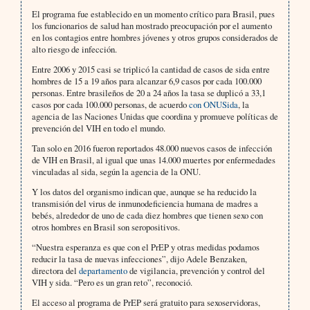
El programa fue establecido en un momento crítico para Brasil, pues
los funcionarios de salud han mostrado preocupación por el aumento
en los contagios entre hombres jóvenes y otros grupos considerados de
alto riesgo de infección.
Entre 2006 y 2015 casi se triplicó la cantidad de casos de sida entre
hombres de 15 a 19 años para alcanzar 6,9 casos por cada 100.000
personas. Entre brasileños de 20 a 24 años la tasa se duplicó a 33,1
casos por cada 100.000 personas, de acuerdo
con ONUSida
, la
agencia de las Naciones Unidas que coordina y promueve políticas de
prevención del VIH en todo el mundo.
Tan solo en 2016 fueron reportados 48.000 nuevos casos de infección
de VIH en Brasil, al igual que unas 14.000 muertes por enfermedades
vinculadas al sida, según la agencia de la ONU.
Y los datos del organismo indican que, aunque se ha reducido la
transmisión del virus de inmunodeficiencia humana de madres a
bebés, alrededor de uno de cada diez hombres que tienen sexo con
otros hombres en Brasil son seropositivos.
“Nuestra esperanza es que con el PrEP y otras medidas podamos
reducir la tasa de nuevas infecciones”, dijo Adele Benzaken,
directora del
departamento
de vigilancia, prevención y control del
VIH y sida. “Pero es un gran reto”, reconoció.
El acceso al programa de PrEP será gratuito para sexoservidoras,