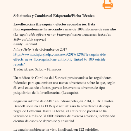
Solicitudes y Cambios al Etiquetado/Ficha Técnica
Levofloxacina (Levaquin): efectos secundarios. Esta
fluoroquinolona se ha asociado a más de 100 informes de suicidio
(Levaquin side effects news: Fluoroquinolone antibiotic linked to
100+ suicide reports)
Sandy Liebhard
Injury Help,
8 de diciembre de 2017
https://www.rxinjuryhelp.com/news/2017/12/08/levaquin-side-
effects-news-fluoroquinolone-antibiotic-linked-to-100-suicide-
reports/
Traducido por Salud y Fármacos
Un médico de Carolina del Sur está presionando a los reguladores
federales para que emitan una nueva advertencia sobre lo que, según
él, está causando efectos graves: los eventos adversos de tipo
psiquiátrico de la levofloxacina (Levaquin).
Según un informe de 6ABC en Indianápolis, en 2014, el Dr. Charles
Bennett solicitó a la FDA que actualizara la advertencia de caja
negra de Levaquin. Hasta la fecha, el antibiótico popular se ha
vinculado a más de 31.000 informes de eventos adversos, incluyendo
cientos de casos de depresión y ansiedad.
Levaquin también se ha visto implicado en 122 suicidios.