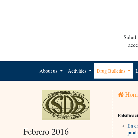
Salud 
acce
About us
Activities
Drug Bulletins
L
Hom
Falsifica
En en
Febrero 2016
prod