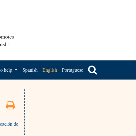
romotes
nish-
o help
Spanish
English
Portuguese
icación de