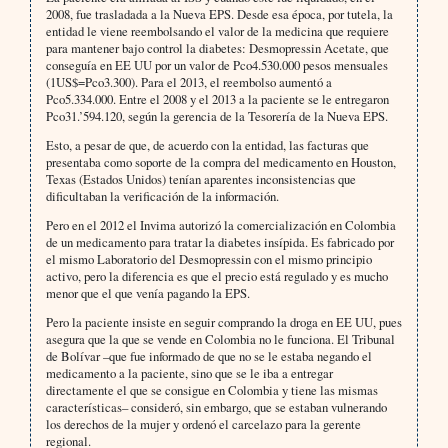
2008, fue trasladada a la Nueva EPS. Desde esa época, por tutela, la
entidad le viene reembolsando el valor de la medicina que requiere
para mantener bajo control la diabetes: Desmopressin Acetate, que
conseguía en EE UU por un valor de Pco4.530.000 pesos mensuales
(1US$=Pco3.300). Para el 2013, el reembolso aumentó a
Pco5.334.000. Entre el 2008 y el 2013 a la paciente se le entregaron
Pco31.’594.120, según la gerencia de la Tesorería de la Nueva EPS.
Esto, a pesar de que, de acuerdo con la entidad, las facturas que
presentaba como soporte de la compra del medicamento en Houston,
Texas (Estados Unidos) tenían aparentes inconsistencias que
dificultaban la verificación de la información.
Pero en el 2012 el Invima autorizó la comercialización en Colombia
de un medicamento para tratar la diabetes insípida. Es fabricado por
el mismo Laboratorio del Desmopressin con el mismo principio
activo, pero la diferencia es que el precio está regulado y es mucho
menor que el que venía pagando la EPS.
Pero la paciente insiste en seguir comprando la droga en EE UU, pues
asegura que la que se vende en Colombia no le funciona. El Tribunal
de Bolívar –que fue informado de que no se le estaba negando el
medicamento a la paciente, sino que se le iba a entregar
directamente el que se consigue en Colombia y tiene las mismas
características– consideró, sin embargo, que se estaban vulnerando
los derechos de la mujer y ordenó el carcelazo para la gerente
regional.