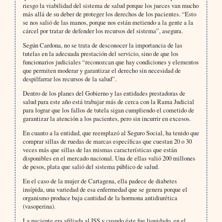
riesgo la viabilidad del sistema de salud porque los jueces van mucho
más allá de su deber de proteger los derechos de los pacientes. “Esto
se nos salió de las manos, porque nos están metiendo a la gente a la
cárcel por tratar de defender los recursos del sistema”, asegura.
Según Cardona, no se trata de desconocer la importancia de las
tutelas en la adecuada prestación del servicio, sino de que los
funcionarios judiciales “reconozcan que hay condiciones y elementos
que permiten moderar y garantizar el derecho sin necesidad de
despilfarrar los recursos de la salud”.
Dentro de los planes del Gobierno y las entidades prestadoras de
salud para este año está trabajar más de cerca con la Rama Judicial
para lograr que los fallos de tutela sigan cumpliendo el cometido de
garantizar la atención a los pacientes, pero sin incurrir en excesos.
En cuanto a la entidad, que reemplazó al Seguro Social, ha tenido que
comprar sillas de ruedas de marcas específicas que cuestan 20 o 30
veces más que sillas de las mismas características que están
disponibles en el mercado nacional. Una de ellas valió 200 millones
de pesos, plata que salió del sistema público de salud.
En el caso de la mujer de Cartagena, ella padece de diabetes
insípida, una variedad de esa enfermedad que se genera porque el
organismo produce baja cantidad de la hormona antidiurética
(vasoperina).
La paciente era afiliada al ISS y cuando éste fue liquidado, en el