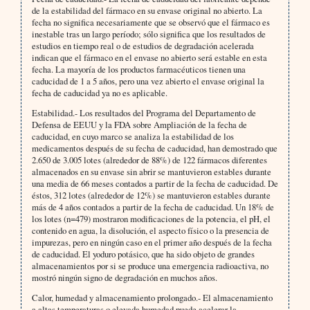
de la estabilidad del fármaco en su envase original no abierto. La
fecha no significa necesariamente que se observó que el fármaco es
inestable tras un largo período; sólo significa que los resultados de
estudios en tiempo real o de estudios de degradación acelerada
indican que el fármaco en el envase no abierto será estable en esta
fecha. La mayoría de los productos farmacéuticos tienen una
caducidad de 1 a 5 años, pero una vez abierto el envase original la
fecha de caducidad ya no es aplicable.
Estabilidad.- Los resultados del Programa del Departamento de
Defensa de EEUU y la FDA sobre Ampliación de la fecha de
caducidad, en cuyo marco se analiza la estabilidad de los
medicamentos después de su fecha de caducidad, han demostrado que
2.650 de 3.005 lotes (alrededor de 88%) de 122 fármacos diferentes
almacenados en su envase sin abrir se mantuvieron estables durante
una media de 66 meses contados a partir de la fecha de caducidad. De
éstos, 312 lotes (alrededor de 12%) se mantuvieron estables durante
más de 4 años contados a partir de la fecha de caducidad. Un 18% de
los lotes (n=479) mostraron modificaciones de la potencia, el pH, el
contenido en agua, la disolución, el aspecto físico o la presencia de
impurezas, pero en ningún caso en el primer año después de la fecha
de caducidad. El yoduro potásico, que ha sido objeto de grandes
almacenamientos por si se produce una emergencia radioactiva, no
mostró ningún signo de degradación en muchos años.
Calor, humedad y almacenamiento prolongado.- El almacenamiento
a altas temperaturas o elevada humedad puede acelerar la