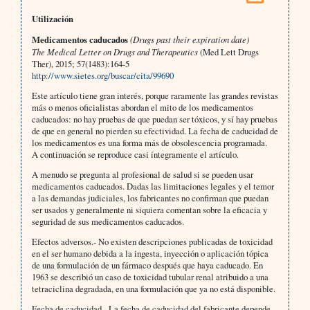
Utilización
Medicamentos caducados
(Drugs past their expiration date)
The Medical Letter on Drugs and Therapeutics
(Med Lett Drugs
Ther), 2015; 57(1483):164-5
http://www.sietes.org/buscar/cita/99690
Este artículo tiene gran interés, porque raramente las grandes revistas
más o menos oficialistas abordan el mito de los medicamentos
caducados: no hay pruebas de que puedan ser tóxicos, y sí hay pruebas
de que en general no pierden su efectividad. La fecha de caducidad de
los medicamentos es una forma más de obsolescencia programada.
A continuación se reproduce casi íntegramente el artículo.
A menudo se pregunta al profesional de salud si se pueden usar
medicamentos caducados. Dadas las limitaciones legales y el temor
a las demandas judiciales, los fabricantes no confirman que puedan
ser usados y generalmente ni siquiera comentan sobre la eficacia y
seguridad de sus medicamentos caducados.
Efectos adversos.- No existen descripciones publicadas de toxicidad
en el ser humano debida a la ingesta, inyección o aplicación tópica
de una formulación de un fármaco después que haya caducado. En
1963 se describió un caso de toxicidad tubular renal atribuido a una
tetraciclina degradada, en una formulación que ya no está disponible.
Fecha de caducidad.- La fecha de caducidad del fabricante depende