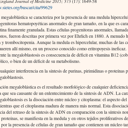
ngland Journal of Medicine 2015;
373 (17): 1649-58
.sietes.org/buscar/cita/99629
megaloblástica se caracteriza por la presencia de una medula hipercelu
ogenitoras hematopoyéticas anormales de gran tamaño, en la que es carac
ina finamente granulada. Estas células progenitoras anormales, llamad
tos, fueron descritas por primera vez por Ehrlich en 1880. A menudo 
 y trombocitopenia. Aunque la medula es hipercelular, muchas de las c
ueren allí mismo, en un proceso conocido como eritropoyesis ineficaz.
te la megaloblastosis es consecuencia de déficit en vitamina B12 (co
ólico, o bien de un déficit de su metabolismo.
alquier interferencia en la síntesis de purinas, pirimidinas o proteínas 
galoblastosis.
ión megaloblástica es el resultado morfológico de cualquier deficienci
 que sea causante de un enlentecimiento de la síntesis de ADN. La cara
galoblastosis es la disociación entre núcleo y citoplasma: el aspecto de
entras que el citoplasma madura de manera más normal. Esta disociaci
ia del retraso de la síntesis de ADN en comparación con la síntesis no
roteínas, se manifiesta en la medula y en otros tejidos proliferativos de
por la presencia de células de gran tamaño que contienen un núcleo t