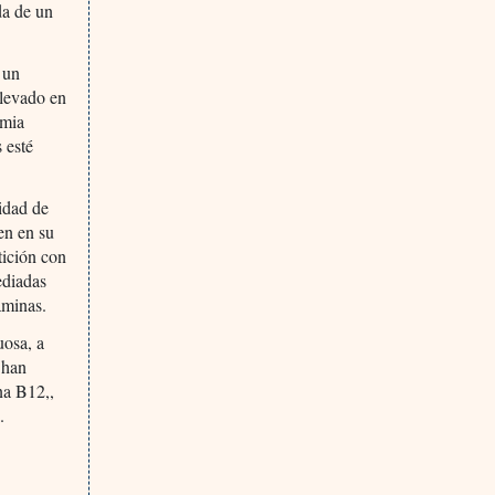
da de un
 un
elevado en
emia
s esté
idad de
ren en su
tición con
ediadas
aminas.
uosa, a
 han
ina B12,,
.