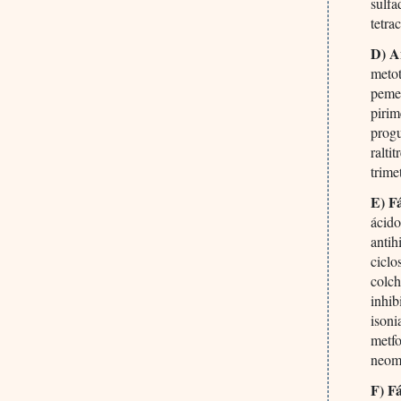
sulfa
tetra
D) A
metot
peme
piri
prog
ralti
trime
E) F
ácido
antih
ciclo
colch
inhib
isoni
metf
neom
F) F