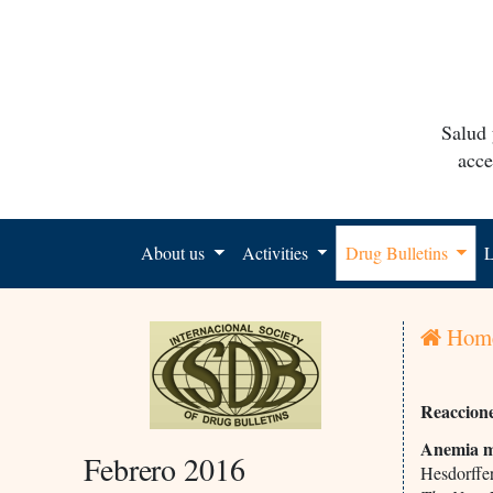
Salud 
acce
About us
Activities
Drug Bulletins
L
Hom
Reaccione
Anemia m
Febrero 2016
Hesdorff