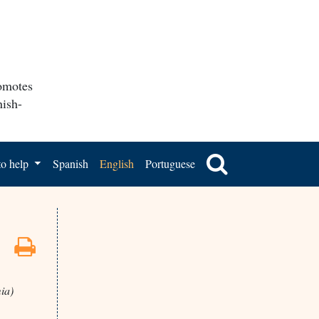
romotes
nish-
o help
Spanish
English
Portuguese
ia)