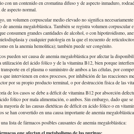
ño con un contenido en cromatina difuso y de aspecto inmaduro, rodea
 de aspecto normal.
go, un volumen corpuscular medio elevado no significa necesariamente
o de anemia megaloblástica. También se registra volumen corpuscular 
que consumen grandes cantidades de alcohol, o con hipotiroidismo, an
mielodisplasia y cualquier patología en la que el recuento de reticulocito
omo en la anemia hemolítica); también puede ser congénito.
os pueden ser causa de anemia megaloblástica por afectar la disponibil
la utilización del ácido fólico y de la vitamina B12, bien porque interfie
 transporte en el plasma o suministro de ambos a las células, por compe
s que intervienen en estos procesos, por inhibición de las reacciones m
actor por su propio producto terminal, o por destrucción física de las vit
ría de los casos se debe a déficit de vitamina B12 por absorción defect
 ácido fólico por mala alimentación, o ambos. Sin embargo, dado que se
la mayoría de las causas dietéticas de déficit en ácido fólico o en vitam
os se han convertido en una causa importante de anemia megaloblástica
 una lista de fármacos posibles causantes de anemia megaloblástica:
ármacos que afectan el metabolismo de las purinas: