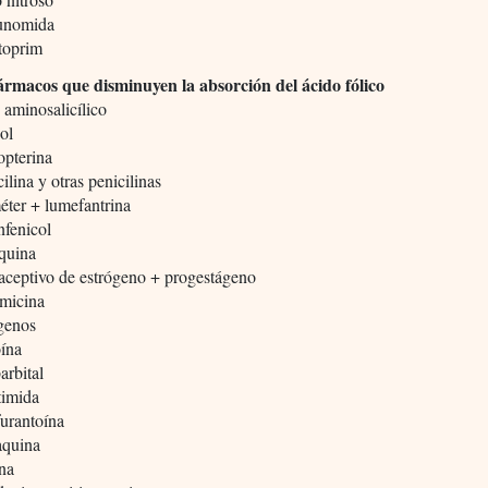
lunomida
toprim
ármacos que disminuyen la absorción del ácido fólico
 aminosalicílico
ol
opterina
ilina y otras penicilinas
éter + lumefantrina
nfenicol
quina
aceptivo de estrógeno + progestágeno
omicina
genos
oína
arbital
timida
furantoína
aquina
ina