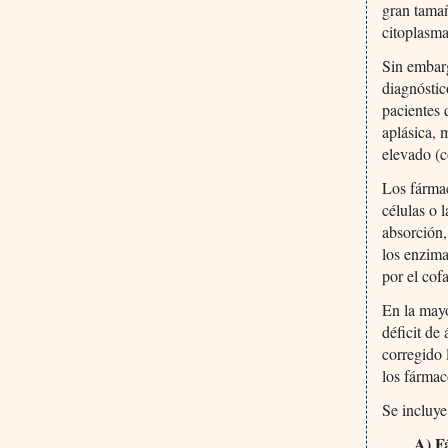
gran tama
citoplasma
Sin embar
diagnóstic
pacientes 
aplásica, 
elevado (c
Los fármac
células o 
absorción,
los enzima
por el cof
En la mayo
déficit de
corregido 
los fármac
Se incluye
A) F