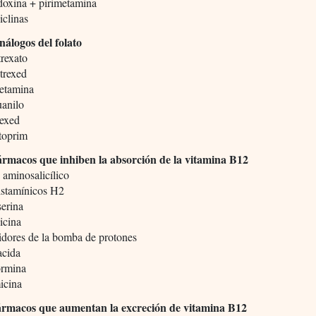
doxina + pirimetamina
ciclinas
nálogos del folato
rexato
trexed
metamina
uanilo
trexed
toprim
ármacos que inhiben la absorción de la vitamina B12
 aminosalicílico
istamínicos H2
serina
icina
idores de la bomba de protones
acida
ormina
icina
ármacos que aumentan la excreción de vitamina B12