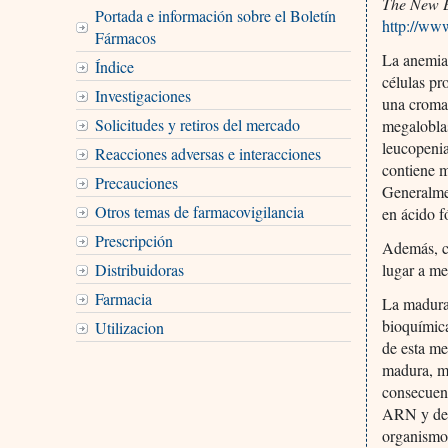
The New E
Portada e información sobre el Boletín
http://www
Fármacos
La anemia 
Índice
células pr
Investigaciones
una cromat
Solicitudes y retiros del mercado
megaloblas
leucopenia
Reacciones adversas e interacciones
contiene m
Precauciones
Generalmen
Otros temas de farmacovigilancia
en ácido f
Prescripción
Además, cu
Distribuidoras
lugar a me
Farmacia
La madurac
bioquímica
Utilizacion
de esta me
madura, mi
consecuenc
ARN y de p
organismo 