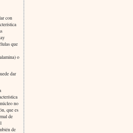
lar con
terística
as
hay
élulas que
balamina) o
puede dar
a
cterística
l núcleo no
ón, que es
rmal de
l
ambién de