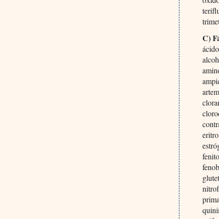
terif
trime
C) F
ácido
alcoh
amin
ampic
artem
clora
cloro
contr
eritr
estró
fenit
fenob
glute
nitro
prim
quin