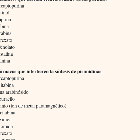
rcaptopurina
rinol
oprina
ibina
rabina
rexato
fenolato
statina
anina
rmacos que interfieren la síntesis de pirimidinas
rcaptopurina
itabina
ina arabinósido
ouracilo
inio (ion de metal paramagnético)
citabina
xiurea
unomida
rexato
 nitroso