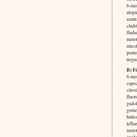
6-me
alopu
azati
cladr
fluda
metot
mico
pento
tiogu
B) Fá
6-me
capec
citos
fluor
gadol
geme
hidro
lefl
metot
óxido