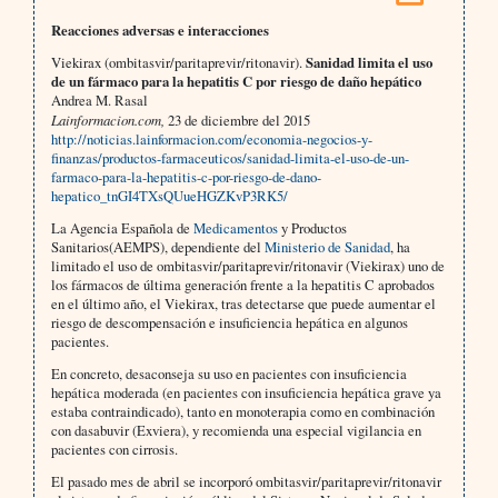
Reacciones adversas e interacciones
Viekirax (ombitasvir/paritaprevir/ritonavir).
Sanidad limita el uso
de un fármaco para la hepatitis C por riesgo de daño hepático
Andrea M. Rasal
Lainformacion.com,
23 de diciembre del 2015
http://noticias.lainformacion.com/economia-negocios-y-
finanzas/productos-farmaceuticos/sanidad-limita-el-uso-de-un-
farmaco-para-la-hepatitis-c-por-riesgo-de-dano-
hepatico_tnGI4TXsQUueHGZKvP3RK5/
La Agencia Española de
Medicamentos
y Productos
Sanitarios(AEMPS), dependiente del
Ministerio de Sanidad
, ha
limitado el uso de ombitasvir/paritaprevir/ritonavir (Viekirax) uno de
los fármacos de última generación frente a la hepatitis C aprobados
en el último año, el Viekirax, tras detectarse que puede aumentar el
riesgo de descompensación e insuficiencia hepática en algunos
pacientes.
En concreto, desaconseja su uso en pacientes con insuficiencia
hepática moderada (en pacientes con insuficiencia hepática grave ya
estaba contraindicado), tanto en monoterapia como en combinación
con dasabuvir (Exviera), y recomienda una especial vigilancia en
pacientes con cirrosis.
El pasado mes de abril se incorporó ombitasvir/paritaprevir/ritonavir