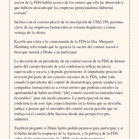
asesor de la FDA hablar acerca de los errores que ella ha observado y
que hubiera deseado que las empresas patrocinadoras hubieran
evitado”.
Incluso con el costoso precio de la inscripción de US$2.199, personas
clave de las empresas farmacéuticas estarán dispuestas a tomar
ventaja de la oferta.
Escribí una carta a la comisionada de la FDA la Dra. Margaret
Hamburg solicitando que la agencia la sacara del comité asesor o
bien que instara a Drake a no participar.
La decisión de un presidente de un comité asesor de la FDA de formar
parte del cuerpo docente de esta conferencia refleja un juicio
equivocado y socava y degrada gravemente el importante proceso de
revisión por parte de los comités asesores de la FDA, sobre todo
cuando la presidenta del comité de dermatología quiere ayudar a las
compañías farmacéuticas a evitar errores que podrían costarles la
oportunidad de haber recibido “[del comité asesor] recomendaciones
favorables” para sus medicamentos. La participación en una
conferencia de este tipo, especialmente en la forma que se describe,
induce a pensar que el miembro del comité asesor percibe que su
trabajo en el comité debe hacerse desde una perspectiva pro-
industria.
También pregunté si Drake había pedido permiso para participar, y si
lo había hecho la respuesta de la Agencia, y la política de la FDA
sobre dicha participación. (La FDA no ha dado respuesta).