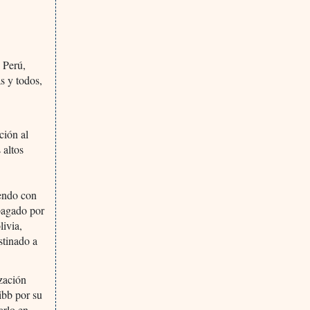
 Perú,
as y todos,
ción al
 altos
iendo con
pagado por
livia,
stinado a
zación
ibb por su
arlo en