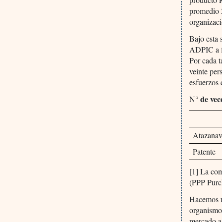
promedio 2
organizaci
Bajo esta 
ADPIC a fi
Por cada t
veinte per
esfuerzos 
de vec
N°
Atazanav
Patente
[1] La com
(PPP Purc
Hacemos un
organismos
mercado a 