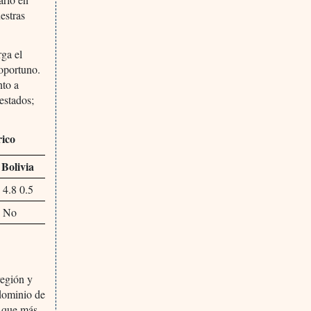
estras
rga el
 oportuno.
nto a
estados;
rico
Bolivia
4.8 0.5
No
región y
 dominio de
a que más