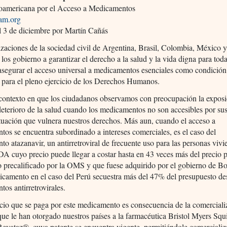
oamericana por el Acceso a Medicamentos
am.org
l 3 de diciembre por Martín Cañás
zaciones de la sociedad civil de Argentina, Brasil, Colombia, México y
 los gobierno a garantizar el derecho a la salud y la vida digna para tod
asegurar el acceso universal a medicamentos esenciales como condición
e para el pleno ejercicio de los Derechos Humanos.
contexto en que los ciudadanos observamos con preocupación la exposi
deterioro de la salud cuando los medicamentos no son accesibles por sus
ituación que vulnera nuestros derechos. Más aun, cuando el acceso a
os se encuentra subordinado a intereses comerciales, es el caso del
o atazanavir, un antirretroviral de frecuente uso para las personas viv
A cuyo precio puede llegar a costar hasta en 43 veces más del precio 
o precalificado por la OMS y que fuese adquirido por el gobierno de Bo
camento en el caso del Perú secuestra más del 47% del presupuesto de
os antirretrovirales.
ecio que se paga por este medicamento es consecuencia de la comerciali
que le han otorgado nuestros países a la farmacéutica Bristol Myers Squ
eyataz®, cuya patente se encuentra vigente, permitiéndole comercializ