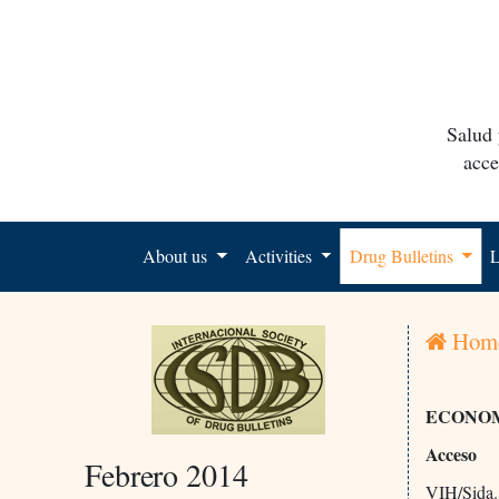
Salud 
acce
About us
Activities
Drug Bulletins
L
Hom
ECONOM
Acceso
Febrero 2014
VIH/Sida