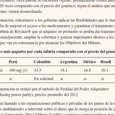
0 veces comparado con el precio del genérico; según el análisis que nu
ones vienen desarrollando.
situación, exhortamos a los gobierno aplicar las flexibilidades que le oto
n de mejorar el acceso a los medicamentos y garantizar el tratamiento
ableta de Reyataz® que se adquiere en promedio se podría dar tratamie
sonas/paciente, ampliar la cobertura y generar importantes ahorros a los 
que van en consonancia por alcanzar los Objetivos del Milenio.
es más pagados por cada tableta comparado con el precio del gené
Perú
Colombia
Argentina
México
Brasil
ir
300 mg [1]
43.5
18.1
16.8
20.1
si
En solicitud
si
si
si
paración se realizó por el método de Paridad del Poder Adquisitivo
hasing power parity), precios promedio del 2012
 llamado a las organizaciones públicas y privadas de los países de la 
 multilaterales a intervenir sobre el abuso que le otorga la posición de
la farmacéutica Bristol Myers Squibb y realizar acciones positivas par