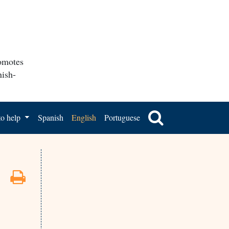
romotes
nish-
o help
Spanish
English
Portuguese