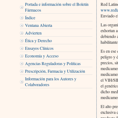
Portada e información sobre el Boletín
Red Latin
Fármacos
www.redl
Enviado e
Índice
Las organi
Ventana Abierta
exhortan a
Advierten
debiendo 
Ética y Derecho
habilitant
Ensayos Clínicos
Es en ese 
Economía y Acceso
peligro y 
precios, s
Agencias Reguladoras y Políticas
medicament
Prescripción, Farmacia y Utilización
medicament
Información para los Autores y
el VIH/SID
Colaboradores
el genéric
dicho medi
medicament
El alto pr
exclusiva 
producto R