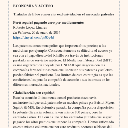
ECONOMÍA Y ACCESO
Tratados de libre comercio, exclusividad en el mercado, patentes
Perú seguirá pagando caro por medicamentos
Roberto López Linares
La Primera
, 20 de enero de 2014
https://tinyurl.com/pk85y4d
Las patentes crean monopolios que imponen altos precios; a las
medicinas por ejemplo. Consecuentemente se dificulta el acceso ya
sea con el pago directo del bolsillo o a través de instituciones
prestadoras de servicios médicos. El Medicines Patente Pool (MPP)
es una organización apoyada por UNITAID que negocia con las
compañías farmacéuticas para que licencien sus patentes y así otros
puedan fabricar el producto. Los límites de esta estrategia es que las
condiciones las pone la compañía de acuerdo a sus intereses en los
diferentes mercados nacionales.
Globalización con equidad
Esto ha ocurrido últimamente con el producto atazanavir,
antirretroviral que está patentado en muchos países por Bristol Myers
Squibb (BMS). En diciembre pasado, la compañía puso a disposición
la patente (licencia voluntaria) en más de 100 países, pero ha
excluido a otros. El Perú es uno de los excluidos y tendrá que seguir
pagando los altos precios que impone la compañía. Hemos informado
en esta misma columna que por este producto, sectores públicos del