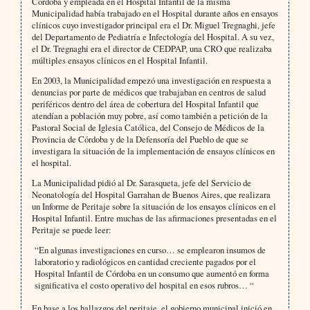
Córdoba y empleada en el Hospital Infantil de la misma
Municipalidad había trabajado en el Hospital durante años en ensayos
clínicos cuyo investigador principal era el Dr. Miguel Tregnaghi, jefe
del Departamento de Pediatría e Infectología del Hospital. A su vez,
el Dr. Tregnaghi era el director de CEDPAP, una CRO que realizaba
múltiples ensayos clínicos en el Hospital Infantil.
En 2003, la Municipalidad empezó una investigación en respuesta a
denuncias por parte de médicos que trabajaban en centros de salud
periféricos dentro del área de cobertura del Hospital Infantil que
atendían a población muy pobre, así como también a petición de la
Pastoral Social de Iglesia Católica, del Consejo de Médicos de la
Provincia de Córdoba y de la Defensoría del Pueblo de que se
investigara la situación de la implementación de ensayos clínicos en
el hospital.
La Municipalidad pidió al Dr. Sarasqueta, jefe del Servicio de
Neonatología del Hospital Garrahan de Buenos Aires, que realizara
un Informe de Peritaje sobre la situación de los ensayos clínicos en el
Hospital Infantil. Entre muchas de las afirmaciones presentadas en el
Peritaje se puede leer:
“En algunas investigaciones en curso… se emplearon insumos de
laboratorio y radiológicos en cantidad creciente pagados por el
Hospital Infantil de Córdoba en un consumo que aumentó en forma
significativa el costo operativo del hospital en esos rubros… “
En base a los hallazgos del peritaje, el gobierno municipal inició en