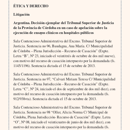
ÉTICA Y DERECHO
Litigación
Argentina. Decisión ejemplar del Tribunal Superior de Justicia
de la Provincia de Córdoba en un caso de apelación sobre la
ejecución de ensayos clínicos en hospitales públicos
Sala Contencioso Administrativa del Excmo. Tribunal Superior de
Justicia. Sentencia no 96, Baudagna, Ana María. C/ Municipalidad
de Córdoba – Plena Jurisdicción – Recurso de Casación” (Expte.
Letra “B”, Nº 23, iniciado el veintitrés de octubre de dos mil nueve),
con motivo del recurso de casación interpuesto por la demandada (fs.
1145/1196). Sentencia dictada el 15 de octubre de 2013.
Sala Contencioso Administrativa del Excmo. Tribunal Superior de
Justicia. Sentencia no 97, “Calvari Miriam Teresa C/ Municipalidad
de Córdoba – Plena Jurisdicción – Recurso de Casación” (Expte.
Letra “C”, Nº 24, iniciado el dos de septiembre de dos mil diez), con
motivo del recurso de casación interpuesto por la demandada (fs.
912/938vta). Sentencia dictada el 15 de octubre de 2013.
Sala Contencioso Administrativa del Excmo. Tribunal Superior de
Justicia. Sentencia no 98 “Oller, Alicia Norma C/ Municipal de
Córdoba, Plena Jurisdicción- Recurso de Casación” (Expte. Letra
“O”, Nº 08, iniciado el veinticuatro de junio de dos mil diez), con
motivo del recurso de casación interpuesto por la demandada (fs.