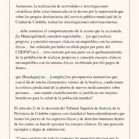
Asimismo, la realización de actividades e investigaciones
científicas debe estar enmarcada en el decoro por la repercusión que
sobre los propios destinatarios del servicio público municipal de la
Ciudad de Córdoba, tenían las investigaciones intervencionistas.
… debe asumirse el comportamiento de la actora que la accionada
[la Municipalidad] consideró reprochable… [ya que] realizó,
propicio, y consintió ensayos clínicos incompatibles con las normas
éticas… fue señalada por haber recibido pagos por parte del
CDEPAP [sic]… tuvo sustento por una parte en el quebrantamiento
de la prohibición de realizar, propiciar y consentir ensayos clínicos
incompatibles con las normas éticas, recibiendo por ello pagos de
dinero…
que [Baudagna] no… [cumplía] los presupuestos normativos que,
con el fin de tutelar elementales valores de la bioética, condicionan
la estricta juridicidad de la prueba de nuevos medicamentos sobre
personas… aun cuando científicamente se justifican sus mejores
beneficios para la salud de la población mundial”.
El artículo 21 de la decisión del Tribunal Superior de Justicia de la
Provincia de Córdoba expresa con claridad el buen entendimiento que
tienes los jueces de los aspectos éticos y de derechos humanos dentro
de los cuales se han de ejecutar los ensayos clínicos. Es una posición
ejemplar y digna de admiración:
“Como corolario de todo lo expuesto, ha menester precisar que la