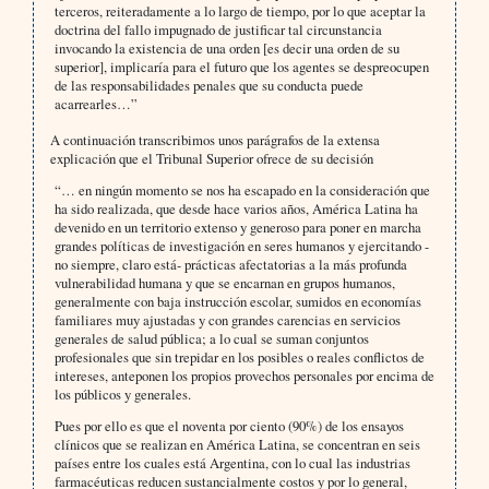
terceros, reiteradamente a lo largo de tiempo, por lo que aceptar la
doctrina del fallo impugnado de justificar tal circunstancia
invocando la existencia de una orden [es decir una orden de su
superior], implicaría para el futuro que los agentes se despreocupen
de las responsabilidades penales que su conducta puede
acarrearles…”
A continuación transcribimos unos parágrafos de la extensa
explicación que el Tribunal Superior ofrece de su decisión
“… en ningún momento se nos ha escapado en la consideración que
ha sido realizada, que desde hace varios años, América Latina ha
devenido en un territorio extenso y generoso para poner en marcha
grandes políticas de investigación en seres humanos y ejercitando -
no siempre, claro está- prácticas afectatorias a la más profunda
vulnerabilidad humana y que se encarnan en grupos humanos,
generalmente con baja instrucción escolar, sumidos en economías
familiares muy ajustadas y con grandes carencias en servicios
generales de salud pública; a lo cual se suman conjuntos
profesionales que sin trepidar en los posibles o reales conflictos de
intereses, anteponen los propios provechos personales por encima de
los públicos y generales.
Pues por ello es que el noventa por ciento (90%) de los ensayos
clínicos que se realizan en América Latina, se concentran en seis
países entre los cuales está Argentina, con lo cual las industrias
farmacéuticas reducen sustancialmente costos y por lo general,