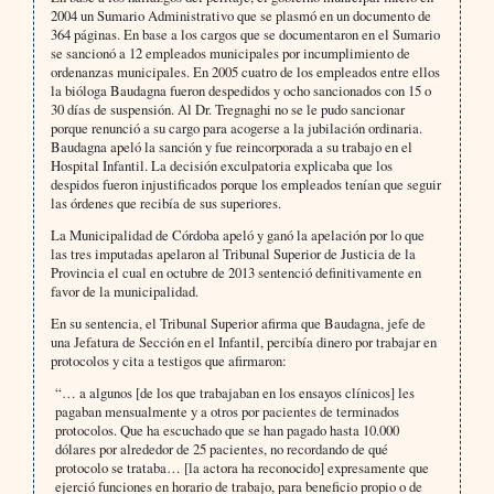
2004 un Sumario Administrativo que se plasmó en un documento de
364 páginas. En base a los cargos que se documentaron en el Sumario
se sancionó a 12 empleados municipales por incumplimiento de
ordenanzas municipales. En 2005 cuatro de los empleados entre ellos
la bióloga Baudagna fueron despedidos y ocho sancionados con 15 o
30 días de suspensión. Al Dr. Tregnaghi no se le pudo sancionar
porque renunció a su cargo para acogerse a la jubilación ordinaria.
Baudagna apeló la sanción y fue reincorporada a su trabajo en el
Hospital Infantil. La decisión exculpatoria explicaba que los
despidos fueron injustificados porque los empleados tenían que seguir
las órdenes que recibía de sus superiores.
La Municipalidad de Córdoba apeló y ganó la apelación por lo que
las tres imputadas apelaron al Tribunal Superior de Justicia de la
Provincia el cual en octubre de 2013 sentenció definitivamente en
favor de la municipalidad.
En su sentencia, el Tribunal Superior afirma que Baudagna, jefe de
una Jefatura de Sección en el Infantil, percibía dinero por trabajar en
protocolos y cita a testigos que afirmaron:
“… a algunos [de los que trabajaban en los ensayos clínicos] les
pagaban mensualmente y a otros por pacientes de terminados
protocolos. Que ha escuchado que se han pagado hasta 10.000
dólares por alrededor de 25 pacientes, no recordando de qué
protocolo se trataba… [la actora ha reconocido] expresamente que
ejerció funciones en horario de trabajo, para beneficio propio o de