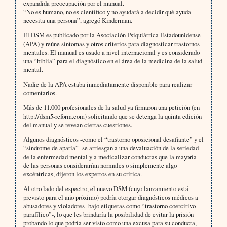
expandida preocupación por el manual.
“No es humano, no es científico y no ayudará a decidir qué ayuda
necesita una persona”, agregó Kinderman.
El DSM es publicado por la Asociación Psiquiátrica Estadounidense
(APA) y reúne síntomas y otros criterios para diagnosticar trastornos
mentales. El manual es usado a nivel internacional y es considerado
una “biblia” para el diagnóstico en el área de la medicina de la salud
mental.
Nadie de la APA estaba inmediatamente disponible para realizar
comentarios.
Más de 11.000 profesionales de la salud ya firmaron una petición (en
http://dsm5-reform.com) solicitando que se detenga la quinta edición
del manual y se revean ciertas cuestiones.
Algunos diagnósticos -como el “trastorno oposicional desafiante” y el
“síndrome de apatía”- se arriesgan a una devaluación de la seriedad
de la enfermedad mental y a medicalizar conductas que la mayoría
de las personas considerarían normales o simplemente algo
excéntricas, dijeron los expertos en su crítica.
Al otro lado del espectro, el nuevo DSM (cuyo lanzamiento está
previsto para el año próximo) podría otorgar diagnósticos médicos a
abusadores y violadores -bajo etiquetas como “trastorno coercitivo
parafílico”-, lo que les brindaría la posibilidad de evitar la prisión
probando lo que podría ser visto como una excusa para su conducta,