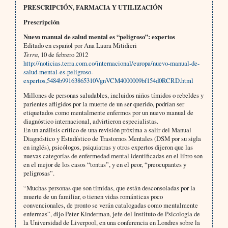
PRESCRIPCIÓN, FARMACIA Y UTILIZACIÓN
Prescripción
Nuevo manual de salud mental es “peligroso”: expertos
Editado en español por Ana Laura Mitidieri
Terra
, 10 de febrero 2012
http://noticias.terra.com.co/internacional/europa/nuevo-manual-de-
salud-mental-es-peligroso-
expertos,5484b99163865310VgnVCM4000009bf154d0RCRD.html
Millones de personas saludables, incluidos niños tímidos o rebeldes y
parientes afligidos por la muerte de un ser querido, podrían ser
etiquetados como mentalmente enfermos por un nuevo manual de
diagnóstico internacional, advirtieron especialistas.
En un análisis crítico de una revisión próxima a salir del Manual
Diagnóstico y Estadístico de Trastornos Mentales (DSM por su sigla
en inglés), psicólogos, psiquiatras y otros expertos dijeron que las
nuevas categorías de enfermedad mental identificadas en el libro son
en el mejor de los casos “tontas”, y en el peor, “preocupantes y
peligrosas”.
“Muchas personas que son tímidas, que están desconsoladas por la
muerte de un familiar, o tienen vidas románticas poco
convencionales, de pronto se verán catalogadas como mentalmente
enfermas”, dijo Peter Kinderman, jefe del Instituto de Psicología de
la Universidad de Liverpool, en una conferencia en Londres sobre la