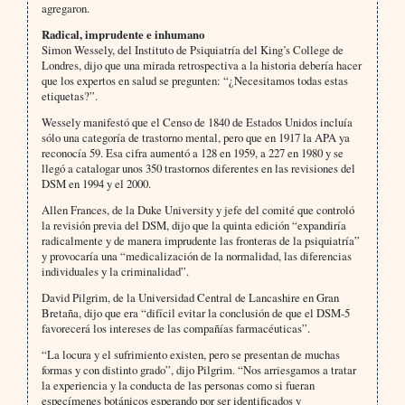
agregaron.
Radical, imprudente e inhumano
Simon Wessely, del Instituto de Psiquiatría del King’s College de
Londres, dijo que una mirada retrospectiva a la historia debería hacer
que los expertos en salud se pregunten: “¿Necesitamos todas estas
etiquetas?”.
Wessely manifestó que el Censo de 1840 de Estados Unidos incluía
sólo una categoría de trastorno mental, pero que en 1917 la APA ya
reconocía 59. Esa cifra aumentó a 128 en 1959, a 227 en 1980 y se
llegó a catalogar unos 350 trastornos diferentes en las revisiones del
DSM en 1994 y el 2000.
Allen Frances, de la Duke University y jefe del comité que controló
la revisión previa del DSM, dijo que la quinta edición “expandiría
radicalmente y de manera imprudente las fronteras de la psiquiatría”
y provocaría una “medicalización de la normalidad, las diferencias
individuales y la criminalidad”.
David Pilgrim, de la Universidad Central de Lancashire en Gran
Bretaña, dijo que era “difícil evitar la conclusión de que el DSM-5
favorecerá los intereses de las compañías farmacéuticas”.
“La locura y el sufrimiento existen, pero se presentan de muchas
formas y con distinto grado”, dijo Pilgrim. “Nos arriesgamos a tratar
la experiencia y la conducta de las personas como si fueran
especímenes botánicos esperando por ser identificados y