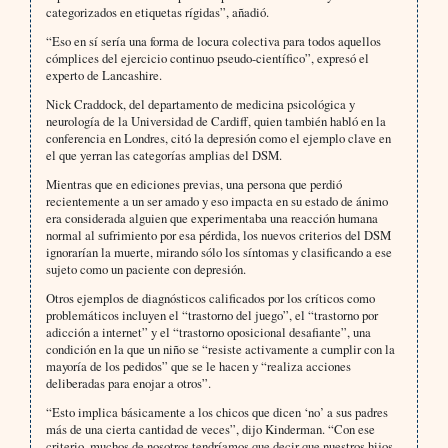
categorizados en etiquetas rígidas”, añadió.
“Eso en sí sería una forma de locura colectiva para todos aquellos
cómplices del ejercicio continuo pseudo-científico”, expresó el
experto de Lancashire.
Nick Craddock, del departamento de medicina psicológica y
neurología de la Universidad de Cardiff, quien también habló en la
conferencia en Londres, citó la depresión como el ejemplo clave en
el que yerran las categorías amplias del DSM.
Mientras que en ediciones previas, una persona que perdió
recientemente a un ser amado y eso impacta en su estado de ánimo
era considerada alguien que experimentaba una reacción humana
normal al sufrimiento por esa pérdida, los nuevos criterios del DSM
ignorarían la muerte, mirando sólo los síntomas y clasificando a ese
sujeto como un paciente con depresión.
Otros ejemplos de diagnósticos calificados por los críticos como
problemáticos incluyen el “trastorno del juego”, el “trastorno por
adicción a internet” y el “trastorno oposicional desafiante”, una
condición en la que un niño se “resiste activamente a cumplir con la
mayoría de los pedidos” que se le hacen y “realiza acciones
deliberadas para enojar a otros”.
“Esto implica básicamente a los chicos que dicen ‘no’ a sus padres
más de una cierta cantidad de veces”, dijo Kinderman. “Con ese
criterio, muchos de nosotros tendríamos que decir que nuestros hijos