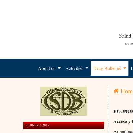
Salud 
acce
About us
Activities
Drug Bulletins
L
Hom
ECONOM
Acceso y 
FEBRERO 2012
Argentina