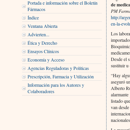
Portada e información sobre el Boletín
de medic
Fármacos
PM Farm
http://arg
Índice
en-la-evo
Ventana Abierta
Los labora
Advierten...
importado
Ética y Derecho
Bioquímic
Ensayos Clínicos
medicament
Desde el s
Economía y Acceso
sustituir u
Agencias Reguladoras y Políticas
“Hay algun
Prescripción, Farmacia y Utilización
aseguró un
Información para los Autores y
Alberto Ru
Colaboradores
alarmante 
listado q
van desde 
internacio
nacionales
La mayoría