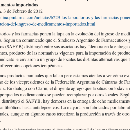
amentos importados
a
, 3 de Febrero de 2012
entina.pmfarma.com/noticias/6229-los-laboratorios-y-las-farmacias-pone
lucion-del-ingreso-de-medicamentos-importados.html
torios y las farmacias ponen la lupa en la evolución del ingreso de me
s. Según un comunicado que el Sindicato Argentino de Farmacéuticos 
os (SAFYB) distribuyó entre sus asociados hay “demora en la entrega 
os, producto de las normativas vigentes para la importación de produc
indicato le enviaron a un grupo de locales las distintas alternativas que 
 ofrecer otras opciones terapéuticas.
os productos puntuales que faltan pero estamos atentos a ver cómo ev
o de los vicepresidentes de la Federación Argentina de Cámaras de Fa
iz. En diálogo con Clarín, el dirigente agregó que la situación todavía 
porque los medicamentos se pueden reemplazar por otros locales. Segú
ue distribuyó el SAFYB, hay demoras en la entrega de ocho medicament
antibióticos hasta antidepresivos. La mayoría son fabricados por labora
nales, aunque en algunos casos tercerizan la producción a través de otro
.
 de los laboratorios importa el “principio activo” de los medicamentos 