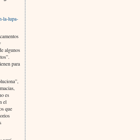
n-la-lupa-
dicamentos
y
de algunos
tos”.
tienen para
oluciona”,
rmacias,
no es
n el
os que
torios
s
y aquí