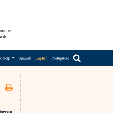
romotes
nish-
o help
Spanish
English
Portuguese
 ingreso