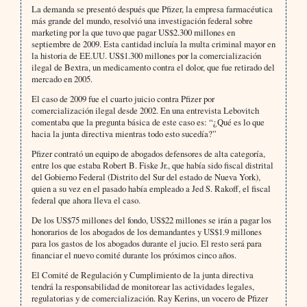
La demanda se presentó después que Pfizer, la empresa farmacéutica
más grande del mundo, resolvió una investigación federal sobre
marketing por la que tuvo que pagar US$2.300 millones en
septiembre de 2009. Esta cantidad incluía la multa criminal mayor en
la historia de EE.UU. US$1.300 millones por la comercialización
ilegal de Bextra, un medicamento contra el dolor, que fue retirado del
mercado en 2005.
El caso de 2009 fue el cuarto juicio contra Pfizer por
comercialización ilegal desde 2002. En una entrevista Lebovitch
comentaba que la pregunta básica de este caso es: “¿Qué es lo que
hacia la junta directiva mientras todo esto sucedía?”
Pfizer contrató un equipo de abogados defensores de alta categoría,
entre los que estaba Robert B. Fiske Jr., que había sido fiscal distrital
del Gobierno Federal (Distrito del Sur del estado de Nueva York),
quien a su vez en el pasado había empleado a Jed S. Rakoff, el fiscal
federal que ahora lleva el caso.
De los US$75 millones del fondo, US$22 millones se irán a pagar los
honorarios de los abogados de los demandantes y US$1.9 millones
para los gastos de los abogados durante el jucio. El resto será para
financiar el nuevo comité durante los próximos cinco años.
El Comité de Regulación y Cumplimiento de la junta directiva
tendrá la responsabilidad de monitorear las actividades legales,
regulatorias y de comercialización. Ray Kerins, un vocero de Pfizer