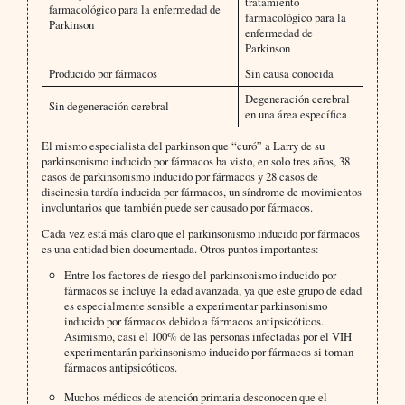
tratamiento
farmacológico para la enfermedad de
farmacológico para la
Parkinson
enfermedad de
Parkinson
Producido por fármacos
Sin causa conocida
Degeneración cerebral
Sin degeneración cerebral
en una área específica
El mismo especialista del parkinson que “curó” a Larry de su
parkinsonismo inducido por fármacos ha visto, en solo tres años, 38
casos de parkinsonismo inducido por fármacos y 28 casos de
discinesia tardía inducida por fármacos, un síndrome de movimientos
involuntarios que también puede ser causado por fármacos.
Cada vez está más claro que el parkinsonismo inducido por fármacos
es una entidad bien documentada. Otros puntos importantes:
Entre los factores de riesgo del parkinsonismo inducido por
fármacos se incluye la edad avanzada, ya que este grupo de edad
es especialmente sensible a experimentar parkinsonismo
inducido por fármacos debido a fármacos antipsicóticos.
Asimismo, casi el 100% de las personas infectadas por el VIH
experimentarán parkinsonismo inducido por fármacos si toman
fármacos antipsicóticos.
Muchos médicos de atención primaria desconocen que el