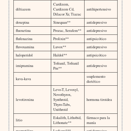
Cardizem,
diltiazem
Cardizem Cd,
antihipertensivo
Dilacor Xr, Tiazac
doxepina
Sinequan**
antidepresivo
fluoxetina
Prozac, Serafem**
antidepresivo
flufenazina
Prolixin**
antipsicótico
fluvoxamina
Luvox**
antidepresivo
haloperidol
Haldol**
antipsicótico
Tofranil, Tofranil
imipramina
antidepresivo
Pm**
ssuplemento
kava-kava
dietético
Levo-T, Levoxyl,
Novothyrox,
levotiroxina
Synthroid,
hormona tiroidea
Thyro-Tabs,
Unithroid
Eskalith, Lithobid,
fármaco para la
litio
Lithonate**
manía
maprotilina
Ludiomil**
antidepresivo