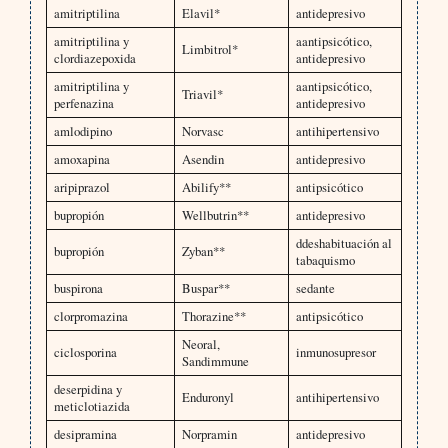
amitriptilina
Elavil*
antidepresivo
amitriptilina y
aantipsicótico,
Limbitrol*
clordiazepoxida
antidepresivo
amitriptilina y
aantipsicótico,
Triavil*
perfenazina
antidepresivo
amlodipino
Norvasc
antihipertensivo
amoxapina
Asendin
antidepresivo
aripiprazol
Abilify**
antipsicótico
bupropión
Wellbutrin**
antidepresivo
ddeshabituación al
bupropión
Zyban**
tabaquismo
buspirona
Buspar**
sedante
clorpromazina
Thorazine**
antipsicótico
Neoral,
ciclosporina
inmunosupresor
Sandimmune
deserpidina y
Enduronyl
antihipertensivo
meticlotiazida
desipramina
Norpramin
antidepresivo