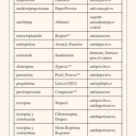
medroxiprogesterona
Depo-Provera
anticonceptivo
aagente
metildopa
Aldomet
antiadrenérgico
central
metoclopramida
Reglan**
antinauseoso
nortriptilina
Aventyl, Pamelor
antidepresivo
hormona, fármaco
octreotide
Sandostatin
para el cáncer
olanzapina
Zyprexa**
antipsicótico
paroxetina
Paxil, Pexeva**
antidepresivo
pregabalina
Lyrica†(2012)
antiepiléptico
proclorperazina
Compazine**
antinauseoso
antipsicótico,
reserpina
Serpasil
antihipertensivo
reserpina y
Chloroserpine,
antihipertensivo
clorotiazida
Diupres
reserpina y
Demi-Regroton,
antihipertensivo
clortalidona
Regroton