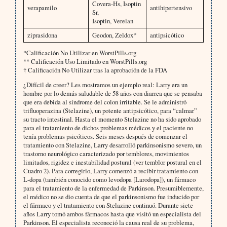
Covera-Hs, Isoptin
verapamilo
antihipertensivo
Sr,
Isoptin, Verelan
ziprasidona
Geodon, Zeldox*
antipsicótico
*Calificación No Utilizar en WorstPills.org
** Calificación Uso Limitado en WorstPills.org
† Calificación No Utilizar tras la aprobación de la FDA
¿Difícil de creer? Les mostramos un ejemplo real: Larry era un
hombre por lo demás saludable de 58 años con diarrea que se pensaba
que era debida al síndrome del colon irritable. Se le administró
trifluoperazina (Stelazine), un potente antipsicótico, para “calmar”
su tracto intestinal. Hasta el momento Stelazine no ha sido aprobado
para el tratamiento de dichos problemas médicos y el paciente no
tenía problemas psicóticos. Seis meses después de comenzar el
tratamiento con Stelazine, Larry desarrolló parkinsonismo severo, un
trastorno neurológico caracterizado por temblores, movimientos
limitados, rigidez e inestabilidad postural (ver temblor postural en el
Cuadro 2). Para corregirlo, Larry comenzó a recibir tratamiento con
L-dopa (también conocido como levodopa [Larodopa]), un fármaco
para el tratamiento de la enfermedad de Parkinson. Presumiblemente,
el médico no se dio cuenta de que el parkinsonismo fue inducido por
el fármaco y el tratamiento con Stelazine continuó. Durante siete
años Larry tomó ambos fármacos hasta que visitó un especialista del
Parkinson. El especialista reconoció la causa real de su problema,