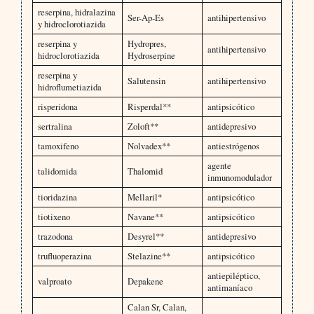
reserpina, hidralazina
Ser-Ap-Es
antihipertensivo
y hidroclorotiazida
reserpina y
Hydropres,
antihipertensivo
hidroclorotiazida
Hydroserpine
reserpina y
Salutensin
antihipertensivo
hidroflumetiazida
risperidona
Risperdal**
antipsicótico
sertralina
Zoloft**
antidepresivo
tamoxifeno
Nolvadex**
antiestrógenos
agente
talidomida
Thalomid
inmunomodulador
tioridazina
Mellaril*
antipsicótico
tiotixeno
Navane**
antipsicótico
trazodona
Desyrel**
antidepresivo
trufluoperazina
Stelazine**
antipsicótico
antiepiléptico,
valproato
Depakene
antimaníaco
Calan Sr, Calan,