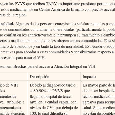
arse en las PVVS que reciben TARV, es importante presionar por un opo
e estos medicamentos en Centro América de la mano con precios accesi
ías de la región.
uralidad.
Algunas de las personas entrevistadas señalaron que las pers
s de comunidades culturalmente diferenciadas (particularmente la pobla
no confían en los antirretrovirales e interrumpen su tratamiento a cambi
seras o medicina tradicional que les ofrecen en sus comunidades. Esta s
úmero de abandonos y en tanto la tasa de mortalidad. Es necesario adop
s creativas para abordar a estas comunidades y sensibilizarlas respecto a 
ecesarios para tratar el VIH.
sumen: Brechas para el acceso a Atención Integral en VIH
Descripción
Impacto
ico de VIH
Debido al diagnóstico tardío,
La mayor parte de 
 los
el 80-90% de PVVS que
deben ser hospitali
imientos de
llegan al hospital de tercer
recibir medicación
vel, atribuible a
nivel en la ciudad capital con
agresiva para recup
entrenamiento
niveles de CV4 por debajo de
salud. Si los medic
nal de atención.
100, lo cual dificulta su
no están disponibles