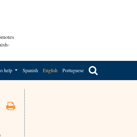
romotes
nish-
o help
Spanish
English
Portuguese
e