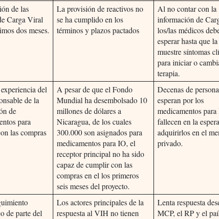
ión de las
La provisión de reactivos no
Al no contar con la
de Carga Viral
se ha cumplido en los
información de Carg
timos dos meses.
términos y plazos pactados
los/las médicos deb
esperar hasta que 
muestre síntomas cl
para iniciar o cambi
terapia.
 experiencia del
A pesar de que el Fondo
Decenas de persona
onsable de la
Mundial ha desembolsado 10
esperan por los
ión de
millones de dólares a
medicamentos para
ntos para
Nicaragua, de los cuales
fallecen en la esper
con las compras
300.000 son asignados para
adquirirlos en el m
medicamentos para IO, el
privado.
receptor principal no ha sido
capaz de cumplir con las
compras en el los primeros
seis meses del proyecto.
guimiento
Los actores principales de la
Lenta respuesta des
co de parte del
respuesta al VIH no tienen
MCP, el RP y el paí