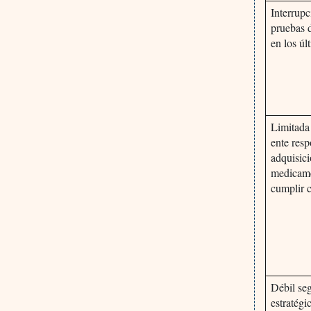
Interrupc
pruebas 
en los úl
Limitada
ente resp
adquisic
medicame
cumplir 
Débil se
estratégi