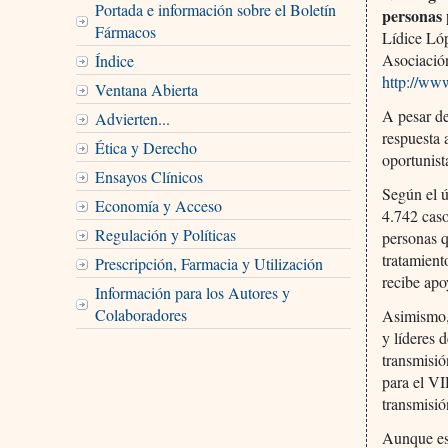
Portada e información sobre el Boletín
personas 
Fármacos
Lídice Ló
Asociació
Índice
http://ww
Ventana Abierta
A pesar de
Advierten...
respuesta 
Ética y Derecho
oportunist
Ensayos Clínicos
Según el 
Economía y Acceso
4.742 caso
Regulación y Políticas
personas q
tratamient
Prescripción, Farmacia y Utilización
recibe apo
Información para los Autores y
Colaboradores
Asimismo, 
y líderes 
transmisió
para el VI
transmisió
Aunque est