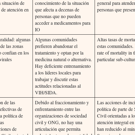
 situación de
conocimiento de la situación
general para atender
 de atención en
que afecta a decenas de
personas que presen
personas que no pueden
acceder a medicamentos para
IO
uralidad: algunas
Algunas comunidades
Altas tasas de mort
 de las zonas
prefieren abandonar el
estas comunidades.
o confían en los
tratamiento y optan por la
rate of mortality in 
virales
medicina natural o alternativa.
particular sub-cultur
Hay deficiente entrenamiento
a los líderes locales para
trabajar y discutir estas
actitudes relacionadas al
VIH/SIDA.
n de las
Debido al fraccionamiento y
Las acciones de inc
efectivas de
enfrentamiento entre las
política de parte de
a política de
organizaciones de sociedad
Civil orientadas a l
las
civil y ONG, no hay una
atención integral en
ciones de
articulación que permita
han reducido al mí