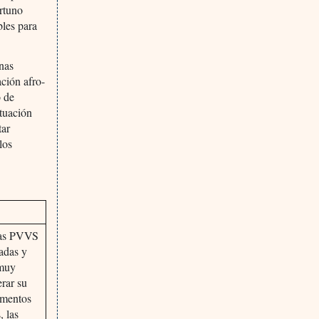
rtuno
bles para
onas
ción afro-
o de
ituación
tar
los
las PVVS
zadas y
 muy
erar su
amentos
, las