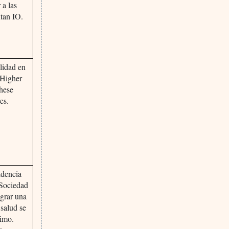
 a las
tan IO.
alidad en
 Higher
these
es.
idencia
 Sociedad
ograr una
 salud se
nimo.