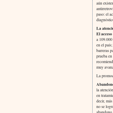
aún existe
antirretro
paso: el a
diagnóstic
La atenci
El acceso
a 109.000 
en el país
barreras p
prueba en 
recomienda
muy avanz
La promoci
Abandono
la atenció
en tratami
decir, más
no se logr
abandono e