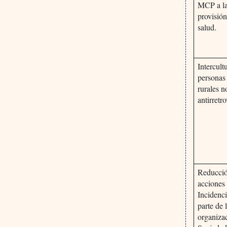
MCP a la
provisión
salud.
Intercult
personas
rurales n
antirretro
Reducció
acciones 
Incidenci
parte de 
organiza