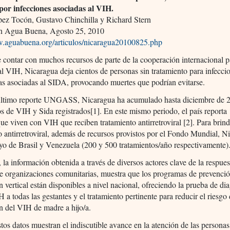
por infecciones asociadas al VIH.
pez Tocón, Gustavo Chinchilla y Richard Stern
n Agua Buena, Agosto 25, 2010
w.aguabuena.org/articulos/nicaragua20100825.php
 contar con muchos recursos de parte de la cooperación internacional p
al VIH, Nicaragua deja cientos de personas sin tratamiento para infecci
as asociadas al SIDA, provocando muertes que podrían evitarse.
último reporte UNGASS, Nicaragua ha acumulado hasta diciembre de 
s de VIH y Sida registrados[1]. En este mismo periodo, el país reporta
ue viven con VIH que reciben tratamiento antirretroviral [2]. Para brind
o antirretroviral, además de recursos provistos por el Fondo Mundial, N
yo de Brasil y Venezuela (200 y 500 tratamientos/año respectivamente)
la información obtenida a través de diversos actores clave de la respue
de organizaciones comunitarias, muestra que los programas de prevenció
n vertical están disponibles a nivel nacional, ofreciendo la prueba de di
H a todas las gestantes y el tratamiento pertinente para reducir el riesgo
n del VIH de madre a hijo/a.
os datos muestran el indiscutible avance en la atención de las persona