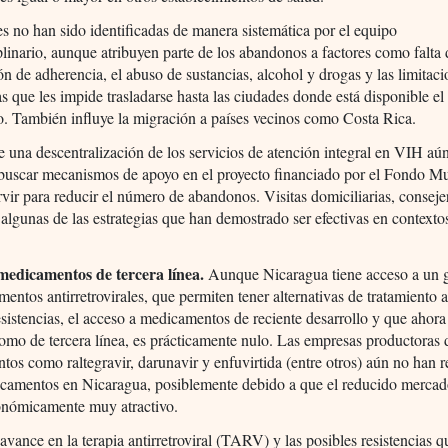
s no han sido identificadas de manera sistemática por el equipo
plinario, aunque atribuyen parte de los abandonos a factores como falta 
ón de adherencia, el abuso de sustancias, alcohol y drogas y las limitac
 que les impide trasladarse hasta las ciudades donde está disponible el
o. También influye la migración a países vecinos como Costa Rica.
una descentralización de los servicios de atención integral en VIH aú
 buscar mecanismos de apoyo en el proyecto financiado por el Fondo M
vir para reducir el número de abandonos. Visitas domiciliarias, conseje
 algunas de las estrategias que han demostrado ser efectivas en contexto
medicamentos de tercera línea.
Aunque Nicaragua tiene acceso a un 
entos antirretrovirales, que permiten tener alternativas de tratamiento 
esistencias, el acceso a medicamentos de reciente desarrollo y que ahora
mo de tercera línea, es prácticamente nulo. Las empresas productoras 
os como raltegravir, darunavir y enfuvirtida (entre otros) aún no han r
icamentos en Nicaragua, posiblemente debido a que el reducido merca
conómicamente muy atractivo.
avance en la terapia antirretroviral (TARV) y las posibles resistencias 