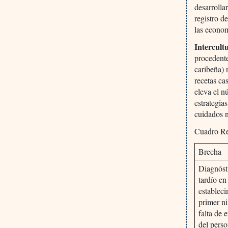
desarroll
registro d
las econom
Intercult
procedente
caribeña) 
recetas ca
eleva el n
estrategia
cuidados n
Cuadro Re
Brecha
Diagnóst
tardío en
establec
primer ni
falta de 
del perso