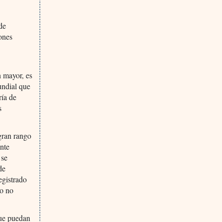
de
iones
n mayor, es
undial que
ría de
s
gran rango
ante
 se
de
egistrado
do no
que puedan