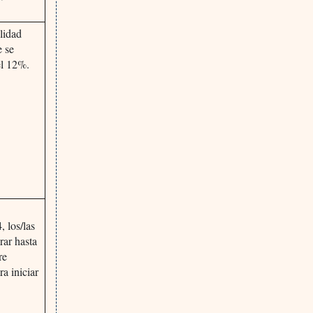
alidad
e se
el 12%.
 los/las
rar hasta
re
ra iniciar
.