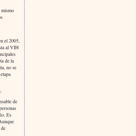
al mismo
os
n el 2005,
sta al VIH
incipales
ta de la
ta, no se
 etapa
e.
nsable de
 personas
ño. Es
. Aunque
 de