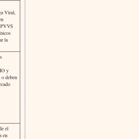
a Viral,
en
la PVVS
ínicos
ar la
s
 IO y
a o deben
ercado
de el
s en