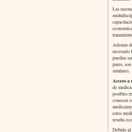
Las razone
multidisci
capacitaci
económicas
tratamient
Además de 
necesario
puedan ser
pares, son
similares.
Acceso a 
de medicam
posibles r
conocen co
medicament
estos med
resulta e
Debido al 