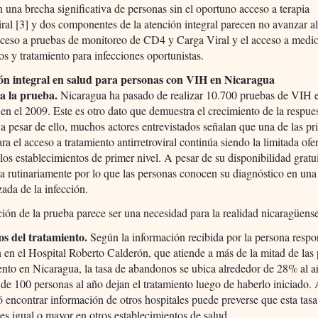
n una brecha significativa de personas sin el oportuno acceso a terapia
viral [3] y dos componentes de la atención integral parecen no avanzar 
cceso a pruebas de monitoreo de CD4 y Carga Viral y el acceso a medi
os y tratamiento para infecciones oportunistas.
ón integral en salud para personas con VIH en Nicaragua
 a la prueba.
Nicaragua ha pasado de realizar 10.700 pruebas de VIH e
en el 2009. Este es otro dato que demuestra el crecimiento de la respue
; a pesar de ello, muchos actores entrevistados señalan que una de las pr
ara el acceso a tratamiento antirretroviral continúa siendo la limitada ofer
los establecimientos de primer nivel. A pesar de su disponibilidad gratui
 rutinariamente por lo que las personas conocen su diagnóstico en una
ada de la infección.
ón de la prueba parece ser una necesidad para la realidad nicaragüens
s del tratamiento.
Según la información recibida por la persona respo
n en el Hospital Roberto Calderón, que atiende a más de la mitad de las
ento en Nicaragua, la tasa de abandonos se ubica alrededor de 28% al a
 de 100 personas al año dejan el tratamiento luego de haberlo iniciado
ó encontrar información de otros hospitales puede preverse que esta tasa
s igual o mayor en otros establecimientos de salud.