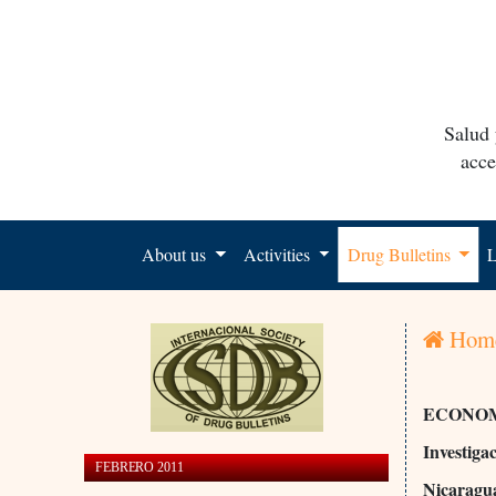
Salud 
acce
About us
Activities
Drug Bulletins
L
Hom
ECONOM
Investiga
FEBRERO 2011
Nicaragua