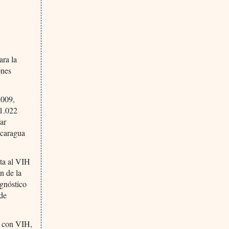
ara la
ones
2009,
 1.022
ar
icaragua
.
sta al VIH
n de la
agnóstico
 de
s con VIH,