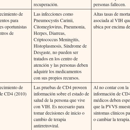
recuperación.
personas fallecen.
ecimiento de
Las infecciones como
Altas tasas de mort
ntos para
Pneumocystis Carinii,
asociada al VIH qu
es oportunistas
Citomeglovirus, Pneumonia,
ubica por encima d
ntros de
Herpes, Diarreas,
Criptococcus Meningitis,
Histoplasmosis, Síndrome de
Desgaste, no pueden ser
tratados en los centro de
atención y las personas deben
adquirir los medicamentos
con sus propios recursos.
ecimiento de
Las pruebas de CD4 proveen
Al no contar con la
de CD4 (2010)
información sobre el estado de
información de CD4,
salud de la persona que vive
médicos deben espe
con VIH. Es necesario para
que la PVVS muest
tomar decisiones de inicio o
síntomas clínicos pa
cambio de terapia
o cambiar la terapia
antirretroviral.