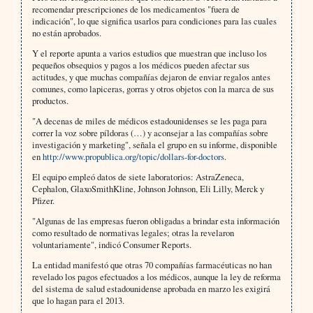
recomendar prescripciones de los medicamentos "fuera de
indicación", lo que significa usarlos para condiciones para las cuales
no están aprobados.
Y el reporte apunta a varios estudios que muestran que incluso los
pequeños obsequios y pagos a los médicos pueden afectar sus
actitudes, y que muchas compañías dejaron de enviar regalos antes
comunes, como lapiceras, gorras y otros objetos con la marca de sus
productos.
"A decenas de miles de médicos estadounidenses se les paga para
correr la voz sobre píldoras (…) y aconsejar a las compañías sobre
investigación y marketing", señala el grupo en su informe, disponible
en
http://www.propublica.org/topic/dollars-for-doctors
.
El equipo empleó datos de siete laboratorios: AstraZeneca,
Cephalon, GlaxoSmithKline, Johnson Johnson, Eli Lilly, Merck y
Pfizer.
"Algunas de las empresas fueron obligadas a brindar esta información
como resultado de normativas legales; otras la revelaron
voluntariamente", indicó Consumer Reports.
La entidad manifestó que otras 70 compañías farmacéuticas no han
revelado los pagos efectuados a los médicos, aunque la ley de reforma
del sistema de salud estadounidense aprobada en marzo les exigirá
que lo hagan para el 2013.