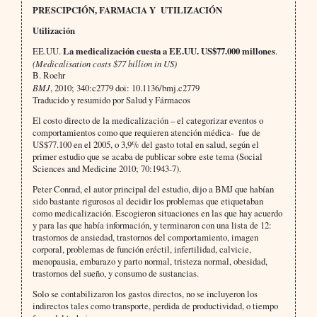
PRESCIPCIÓN, FARMACIA Y UTILIZACIÓN
Utilización
EE.UU.
La medicalización cuesta a EE.UU. US$77.000 millones
.
(Medicalisation costs $77 billion in US)
B. Roehr
BMJ
, 2010; 340:c2779 doi: 10.1136/bmj.c2779
Traducido y resumido por Salud y Fármacos
El costo directo de la medicalización – el categorizar eventos o
comportamientos como que requieren atención médica- fue de
US$77.100 en el 2005, o 3,9% del gasto total en salud, según el
primer estudio que se acaba de publicar sobre este tema (Social
Sciences and Medicine 2010; 70:1943-7).
Peter Conrad, el autor principal del estudio, dijo a BMJ que habían
sido bastante rigurosos al decidir los problemas que etiquetaban
como medicalización. Escogieron situaciones en las que hay acuerdo
y para las que había información, y terminaron con una lista de 12:
trastornos de ansiedad, trastornos del comportamiento, imagen
corporal, problemas de función eréctil, infertilidad, calvicie,
menopausia, embarazo y parto normal, tristeza normal, obesidad,
trastornos del sueño, y consumo de sustancias.
Solo se contabilizaron los gastos directos, no se incluyeron los
indirectos tales como transporte, perdida de productividad, o tiempo