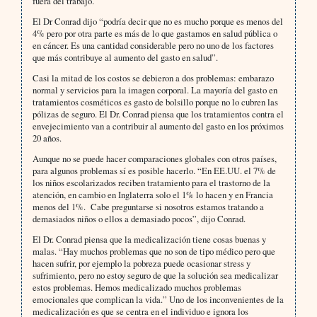
fuera del trabajo.
El Dr Conrad dijo “podría decir que no es mucho porque es menos del
4% pero por otra parte es más de lo que gastamos en salud pública o
en cáncer. Es una cantidad considerable pero no uno de los factores
que más contribuye al aumento del gasto en salud”.
Casi la mitad de los costos se debieron a dos problemas: embarazo
normal y servicios para la imagen corporal. La mayoría del gasto en
tratamientos cosméticos es gasto de bolsillo porque no lo cubren las
pólizas de seguro. El Dr. Conrad piensa que los tratamientos contra el
envejecimiento van a contribuir al aumento del gasto en los próximos
20 años.
Aunque no se puede hacer comparaciones globales con otros países,
para algunos problemas sí es posible hacerlo. “En EE.UU. el 7% de
los niños escolarizados reciben tratamiento para el trastorno de la
atención, en cambio en Inglaterra solo el 1% lo hacen y en Francia
menos del 1%. Cabe preguntarse si nosotros estamos tratando a
demasiados niños o ellos a demasiado pocos”, dijo Conrad.
El Dr. Conrad piensa que la medicalización tiene cosas buenas y
malas. “Hay muchos problemas que no son de tipo médico pero que
hacen sufrir, por ejemplo la pobreza puede ocasionar stress y
sufrimiento, pero no estoy seguro de que la solución sea medicalizar
estos problemas. Hemos medicalizado muchos problemas
emocionales que complican la vida.” Uno de los inconvenientes de la
medicalización es que se centra en el individuo e ignora los