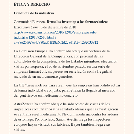
ÉTICA Y DERECHO
Conducta de la industria
Comunidad Europea.
Bruselas investiga a las farmacéuticas
Expansión.Com,
3 de diciembre de 2010
http://www.expansion.com/2010/12/03/empresas/auto-
industria/1291372510.html?
a=88e25f9e7c47880ad61f28a602d2c8d1&t=1292033812
La Comisión Europea ha confirmado hoy que inspectores de la
Dirección General de la Competencia, con personal de las
autoridades de la competencia de los Estados miembros, efectuaron
visitas por sorpresa, el 30 de noviembre pasado, en una serie de
empresas farmacéuticas, parece ser en relación con la llegada al
mercado de un medicamento genérico.
La CE “tiene motivos para creer” que las empresas han podido actuar
de forma individual o conjunta, para retrasar la llegada al mercado
del genérico de un medicamento concreto.
AstraZeneca ha confirmado que ha sido objeto de visitas de los
inspectores comunitarios y ha señalado además que la investigación
se centraba en el medicamento Nexium, medicina contra los ardores
de estomago. Por otro lado, Sanofi-Avertis niega los inspectores
europeos hayan visitado sus fábricas. Bayer también niega esas
visitas.