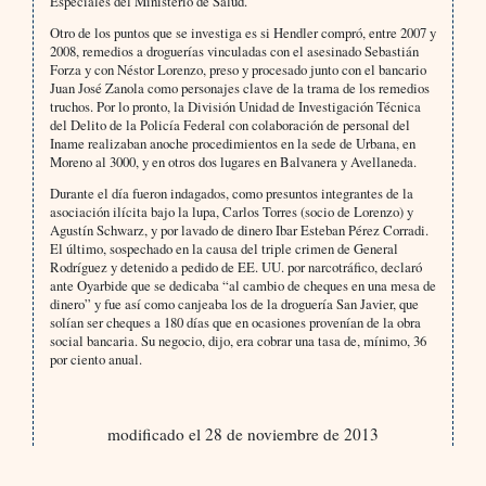
Especiales del Ministerio de Salud.
Otro de los puntos que se investiga es si Hendler compró, entre 2007 y
2008, remedios a droguerías vinculadas con el asesinado Sebastián
Forza y con Néstor Lorenzo, preso y procesado junto con el bancario
Juan José Zanola como personajes clave de la trama de los remedios
truchos. Por lo pronto, la División Unidad de Investigación Técnica
del Delito de la Policía Federal con colaboración de personal del
Iname realizaban anoche procedimientos en la sede de Urbana, en
Moreno al 3000, y en otros dos lugares en Balvanera y Avellaneda.
Durante el día fueron indagados, como presuntos integrantes de la
asociación ilícita bajo la lupa, Carlos Torres (socio de Lorenzo) y
Agustín Schwarz, y por lavado de dinero Ibar Esteban Pérez Corradi.
El último, sospechado en la causa del triple crimen de General
Rodríguez y detenido a pedido de EE. UU. por narcotráfico, declaró
ante Oyarbide que se dedicaba “al cambio de cheques en una mesa de
dinero” y fue así como canjeaba los de la droguería San Javier, que
solían ser cheques a 180 días que en ocasiones provenían de la obra
social bancaria. Su negocio, dijo, era cobrar una tasa de, mínimo, 36
por ciento anual.
modificado el 28 de noviembre de 2013