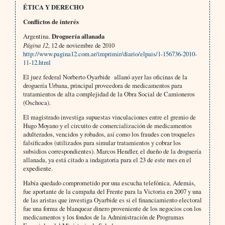
ÉTICA Y DERECHO
Conflictos de interés
Argentina.
Droguería allanada
Página 12
, 12 de noviembre de 2010
http://www.pagina12.com.ar/imprimir/diario/elpais/1-156736-2010-
11-12.html
El juez federal Norberto Oyarbide allanó ayer las oficinas de la
droguería Urbana, principal proveedora de medicamentos para
tratamientos de alta complejidad de la Obra Social de Camioneros
(Oschoca).
El magistrado investiga supuestas vinculaciones entre el gremio de
Hugo Moyano y el circuito de comercialización de medicamentos
adulterados, vencidos y robados, así como los fraudes con troqueles
falsificados (utilizados para simular tratamientos y cobrar los
subsidios correspondientes). Marcos Hendler, el dueño de la droguería
allanada, ya está citado a indagatoria para el 23 de este mes en el
expediente.
Había quedado comprometido por una escucha telefónica. Además,
fue aportante de la campaña del Frente para la Victoria en 2007 y una
de las aristas que investiga Oyarbide es si el financiamiento electoral
fue una forma de blanquear dinero proveniente de los negocios con los
medicamentos y los fondos de la Administración de Programas