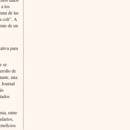
 a los
(una de las
a coli". A
 más de un
ativa para
e se
arrollo de
tante, una
e Journal
ás
ltados
nia, entre
ndarios,
eneficios