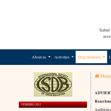
Salud 
acce
About us
Activities
Drug Bulletins
L
Hom
ADVIER
Reaccione
FEBRERO 2011
Antibiótic