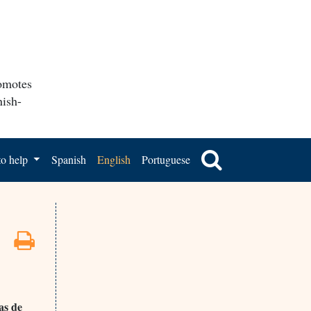
romotes
nish-
o help
Spanish
English
Portuguese
as de