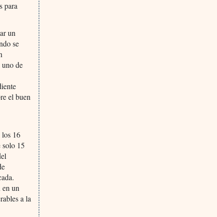
s para
tar un
ando se
n
a uno de
diente
bre el buen
 los 16
e solo 15
del
de
cada.
n en un
rables a la