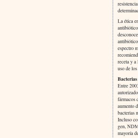
resistenci
determina
La ética e
antibiótic
desconoce
antibiótic
espectro m
recomienda
receta y a
uso de los
Bacterias
Entre 2003
autorizado
fármacos d
aumento de
bacterias 
Incluso co
gen, NDM-1
mayoría de