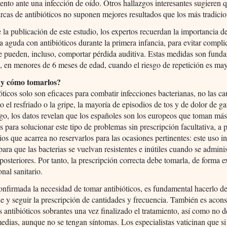
iento ante una infección de oído. Otros hallazgos interesantes sugieren q
cas de antibióticos no suponen mejores resultados que los más tradicio
 la publicación de este estudio, los expertos recuerdan la importancia de 
ia aguda con antibióticos durante la primera infancia, para evitar compl
e pueden, incluso, comportar pérdida auditiva. Estas medidas son fund
, en menores de 6 meses de edad, cuando el riesgo de repetición es may
y cómo tomarlos?
óticos solo son eficaces para combatir infecciones bacterianas, no las c
o el resfriado o la gripe, la mayoría de episodios de tos y de dolor de ga
o, los datos revelan que los españoles son los europeos que toman má
os para solucionar este tipo de problemas sin prescripción facultativa, a 
cios que acarrea no reservarlos para las ocasiones pertinentes: este uso 
 para que las bacterias se vuelvan resistentes e inútiles cuando se admini
posteriores. Por tanto, la prescripción correcta debe tomarla, de forma e
onal sanitario.
nfirmada la necesidad de tomar antibióticos, es fundamental hacerlo d
e y seguir la prescripción de cantidades y frecuencia. También es acon
s antibióticos sobrantes una vez finalizado el tratamiento, así como no de
medias, aunque no se tengan síntomas. Los especialistas vaticinan que si