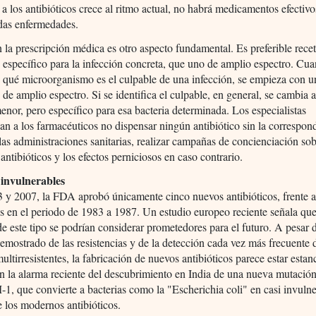
a a los antibióticos crece al ritmo actual, no habrá medicamentos efectivo
das enfermedades.
n la prescripción médica es otro aspecto fundamental. Es preferible rece
o específico para la infección concreta, que uno de amplio espectro. Cu
 qué microorganismo es el culpable de una infección, se empieza con u
o de amplio espectro. Si se identifica el culpable, en general, se cambia 
enor, pero específico para esa bacteria determinada. Los especialistas
n a los farmacéuticos no dispensar ningún antibiótico sin la correspon
 las administraciones sanitarias, realizar campañas de concienciación so
 antibióticos y los efectos perniciosos en caso contrario.
 invulnerables
 y 2007, la FDA aprobó únicamente cinco nuevos antibióticos, frente a
s en el periodo de 1983 a 1987. Un estudio europeo reciente señala qu
e este tipo se podrían considerar prometedores para el futuro. A pesar 
mostrado de las resistencias y de la detección cada vez más frecuente 
multirresistentes, la fabricación de nuevos antibióticos parece estar estan
n la alarma reciente del descubrimiento en India de una nueva mutació
, que convierte a bacterias como la "Escherichia coli" en casi invulne
 los modernos antibióticos.