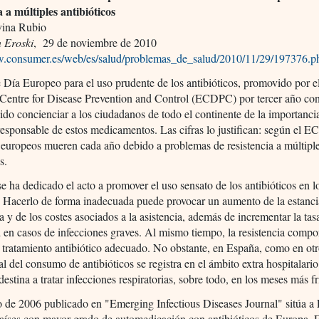
a a múltiples antibióticos
vina Rubio
 Eroski
, 29 de noviembre de 2010
w.consumer.es/web/es/salud/problemas_de_salud/2010/11/29/197376.p
e Día Europeo para el uso prudente de los antibióticos, promovido por e
Centre for Disease Prevention and Control (ECDPC) por tercer año con
ido concienciar a los ciudadanos de todo el continente de la importanci
esponsable de estos medicamentos. Las cifras lo justifican: según el 
europeos mueren cada año debido a problemas de resistencia a múltipl
s.
se ha dedicado el acto a promover el uso sensato de los antibióticos en l
. Hacerlo de forma inadecuada puede provocar un aumento de la estanci
ia y de los costes asociados a la asistencia, además de incrementar la tas
 en casos de infecciones graves. Al mismo tiempo, la resistencia compo
l tratamiento antibiótico adecuado. No obstante, en España, como en otr
al del consumo de antibióticos se registra en el ámbito extra hospitalari
destina a tratar infecciones respiratorias, sobre todo, en los meses más fr
o de 2006 publicado en "Emerging Infectious Diseases Journal" sitúa a
países con mayor grado de automedicación con antibióticos de Europa. 