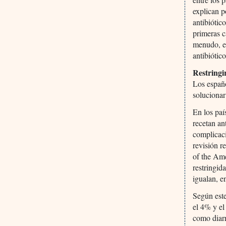
explican p
antibiótic
primeras c
menudo, es
antibiótico
Restringir
Los españo
solucionar
En los paí
recetan an
complicaci
revisión r
of the Ame
restringid
igualan, e
Según este
el 4% y el
como diarr