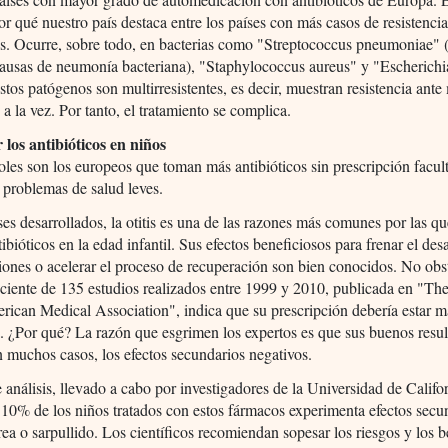
or qué nuestro país destaca entre los países con más casos de resistencia
os. Ocurre, sobre todo, en bacterias como "Streptococcus pneumoniae" 
ausas de neumonía bacteriana), "Staphylococcus aureus" y "Escherichi
tos patógenos son multirresistentes, es decir, muestran resistencia ante
 a la vez. Por tanto, el tratamiento se complica.
 los antibióticos en niños
les son los europeos que toman más antibióticos sin prescripción facult
 problemas de salud leves.
ses desarrollados, la otitis es una de las razones más comunes por las qu
tibióticos en la edad infantil. Sus efectos beneficiosos para frenar el des
ones o acelerar el proceso de recuperación son bien conocidos. No obs
eciente de 135 estudios realizados entre 1999 y 2010, publicada en "Th
rican Medical Association", indica que su prescripción debería estar m
a. ¿Por qué? La razón que esgrimen los expertos es que sus buenos resu
n muchos casos, los efectos secundarios negativos.
 análisis, llevado a cabo por investigadores de la Universidad de Califor
 10% de los niños tratados con estos fármacos experimenta efectos secu
ea o sarpullido. Los científicos recomiendan sopesar los riesgos y los b