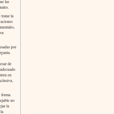
ue las
nales.
tratar la
icaciones
amentales,
or.
ausadas por
rganta.
s
pesar de
inadecuado
stren en
xclusiva,
e forma
sejable no
jar la
 la