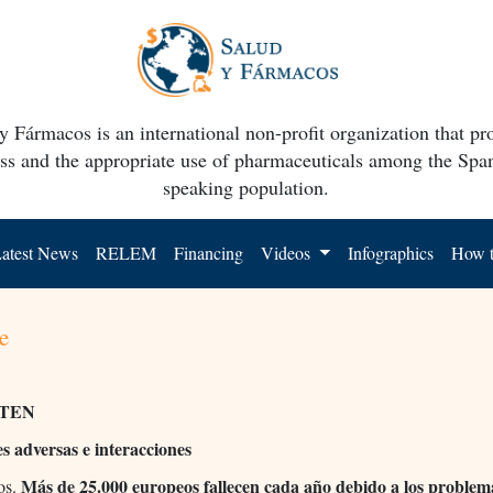
y Fármacos is an international non-profit organization that p
ss and the appropriate use of pharmaceuticals among the Spa
speaking population.
atest News
RELEM
Financing
Videos
Infographics
How t
e
TEN
s adversas e interacciones
Más de 25.000 europeos fallecen cada año debido a los problem
os.