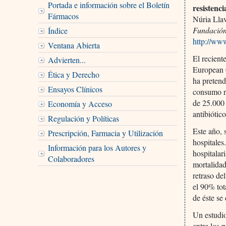
Portada e información sobre el Boletín
resistenci
Fármacos
Núria Lla
Fundación
Índice
http://ww
Ventana Abierta
El recient
Advierten...
European 
Ética y Derecho
ha pretend
Ensayos Clínicos
consumo r
de 25.000 
Economía y Acceso
antibiótico
Regulación y Políticas
Este año, 
Prescripción, Farmacia y Utilización
hospitales
Información para los Autores y
hospitalar
Colaboradores
mortalidad
retraso de
el 90% tot
de éste se 
Un estudi
entre los 