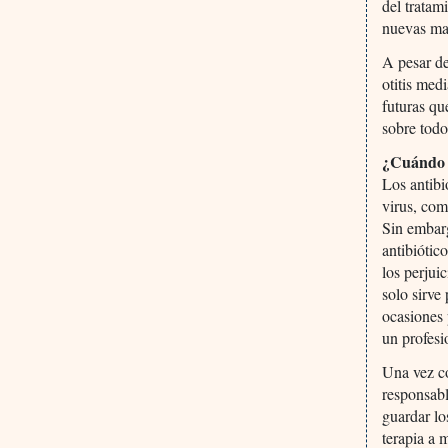
del tratam
nuevas mar
A pesar de
otitis med
futuras qu
sobre todo
¿Cuándo 
Los antibi
virus, com
Sin embarg
antibiótic
los perjui
solo sirve
ocasiones 
un profesi
Una vez co
responsabl
guardar lo
terapia a 