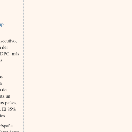
hp
l
secutivo,
a del
ECDPC, más
es
os
a
a de
rta un
os países,
o. El 85%
íos.
 España
Estos datos