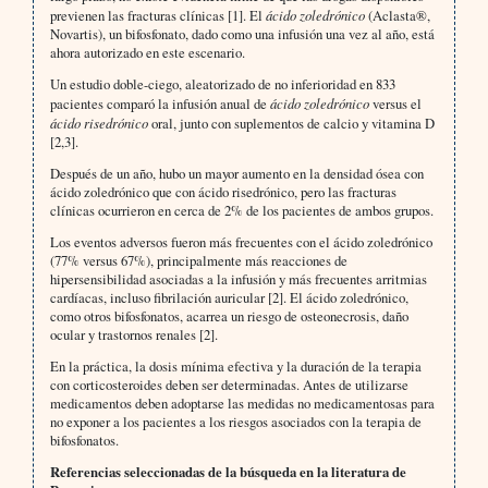
previenen las fracturas clínicas [1]. El
ácido zoledrónico
(Aclasta®,
Novartis), un bifosfonato, dado como una infusión una vez al año, está
ahora autorizado en este escenario.
Un estudio doble-ciego, aleatorizado de no inferioridad en 833
pacientes comparó la infusión anual de
ácido zoledrónico
versus el
ácido risedrónico
oral, junto con suplementos de calcio y vitamina D
[2,3].
Después de un año, hubo un mayor aumento en la densidad ósea con
ácido zoledrónico que con ácido risedrónico, pero las fracturas
clínicas ocurrieron en cerca de 2% de los pacientes de ambos grupos.
Los eventos adversos fueron más frecuentes con el ácido zoledrónico
(77% versus 67%), principalmente más reacciones de
hipersensibilidad asociadas a la infusión y más frecuentes arritmias
cardíacas, incluso fibrilación auricular [2]. El ácido zoledrónico,
como otros bifosfonatos, acarrea un riesgo de osteonecrosis, daño
ocular y trastornos renales [2].
En la práctica, la dosis mínima efectiva y la duración de la terapia
con corticosteroides deben ser determinadas. Antes de utilizarse
medicamentos deben adoptarse las medidas no medicamentosas para
no exponer a los pacientes a los riesgos asociados con la terapia de
bifosfonatos.
Referencias seleccionadas de la búsqueda en la literatura de