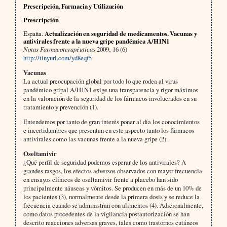
Prescripción, Farmacia y Utilización
Prescripción
España.
Actualización en seguridad de medicamentos. Vacunas y
antivirales frente a la nueva gripe pandémica A/H1N1
Notas Farmacoterapéuticas
2009; 16 (6)
http://tinyurl.com/yd8eqf5
Vacunas
La actual preocupación global por todo lo que rodea al virus
pandémico gripal A/H1N1 exige una transparencia y rigor máximos
en la valoración de la seguridad de los fármacos involucrados en su
tratamiento y prevención (1).
Entendemos por tanto de gran interés poner al día los conocimientos
e incertidumbres que presentan en este aspecto tanto los fármacos
antivirales como las vacunas frente a la nueva gripe (2).
Oseltamivir
¿Qué perfil de seguridad podemos esperar de los antivirales? A
grandes rasgos, los efectos adversos observados con mayor frecuencia
en ensayos clínicos de oseltamivir frente a placebo han sido
principalmente náuseas y vómitos. Se producen en más de un 10% de
los pacientes (3), normalmente desde la primera dosis y se reduce la
frecuencia cuando se administran con alimentos (4). Adicionalmente,
como datos procedentes de la vigilancia postautorización se han
descrito reacciones adversas graves, tales como trastornos cutáneos