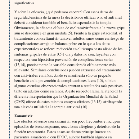
significativa.
Y sobre la eficacia, ¿qué podemos esperar? Con estos datos de
seguridad encima de la mesa la decisión de utilizar o no el antiviral
deberá considerar también el beneficio esperado de la terapia.
Obviamente, la eficacia clínica de oseltamivir frente a la nueva gripe
aún se desconoce en gran medida (5). Frente a la gripe estacional, el
tratamiento con oseltamivir tanto en adultos sanos como en riesgo de
complicaciones arroja un balance pobre en lo que a los datos
experimentales se refiere: reducción en el tiempo hasta alivio de los
síntomas gripales de entre 0,5-1 día y datos no concluyentes con
respecto a una hipotética prevención de complicaciones serias
(13,14), precisamente la variable considerada clínicamente más
relevante. Similares conclusiones pueden extraerse del tratamiento
con antivirales en niños, donde se manifiesta sólo un pequeño
beneficio en la prevención de complicaciones leves (15), si bien
algunos estudios observacionales apuntan a resultados más positivos
tanto en adultos como en niños. A este respecto llama la atención la
diferente interpretación que la Organización Mundial de la Salud
(OMS) ofrece de estos mismos ensayos clínicos (13,15), atribuyendo
una elevada utilidad a la terapia antiviral (16).
Zanamivir
Los efectos adversos con zanamivir son poco frecuentes e incluyen
episodios de broncoespasmo, reacciones alérgicas y deterioro de la
función respiratoria. Estos casos se dieron principalmente en
pacientes asmáticos o con EPOC, aunque también algunos en