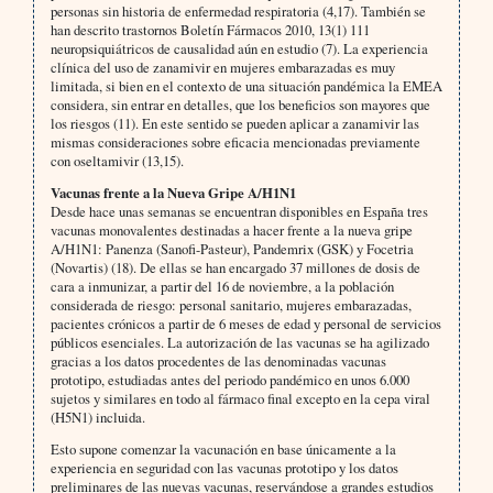
personas sin historia de enfermedad respiratoria (4,17). También se
han descrito trastornos Boletín Fármacos 2010, 13(1) 111
neuropsiquiátricos de causalidad aún en estudio (7). La experiencia
clínica del uso de zanamivir en mujeres embarazadas es muy
limitada, si bien en el contexto de una situación pandémica la EMEA
considera, sin entrar en detalles, que los beneficios son mayores que
los riesgos (11). En este sentido se pueden aplicar a zanamivir las
mismas consideraciones sobre eficacia mencionadas previamente
con oseltamivir (13,15).
Vacunas frente a la Nueva Gripe A/H1N1
Desde hace unas semanas se encuentran disponibles en España tres
vacunas monovalentes destinadas a hacer frente a la nueva gripe
A/H1N1: Panenza (Sanofi-Pasteur), Pandemrix (GSK) y Focetria
(Novartis) (18). De ellas se han encargado 37 millones de dosis de
cara a inmunizar, a partir del 16 de noviembre, a la población
considerada de riesgo: personal sanitario, mujeres embarazadas,
pacientes crónicos a partir de 6 meses de edad y personal de servicios
públicos esenciales. La autorización de las vacunas se ha agilizado
gracias a los datos procedentes de las denominadas vacunas
prototipo, estudiadas antes del periodo pandémico en unos 6.000
sujetos y similares en todo al fármaco final excepto en la cepa viral
(H5N1) incluida.
Esto supone comenzar la vacunación en base únicamente a la
experiencia en seguridad con las vacunas prototipo y los datos
preliminares de las nuevas vacunas, reservándose a grandes estudios