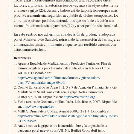
factores, a priorizar la autorización de vacunas sin adyuvantes frente
a la nueva gripe (25), desmarcándose así de la posición europea más
proclive a asumir una seguridad aceptable de dichos compuestos. De
entre las opciones posibles, entendemos que sería de elección una
vacuna fraccionada sin adyuvantes (19) y a ser posible sin tiomersal.
En este sentido nos adherimos a la decisión de prudencia adoptada
por el Ministerio de Sanidad, retrasando la vacunación de las mujeres
embarazadas hasta el momento en que se han recibido vacunas con
estas características.
Referencias
Agencia Española de Medicamentos y Productos Sanitarios. Plan de
Farmacovigilancia para los antivirales utilizados en la Nueva Gripe
A/H1N1. Disponible en:
http://www.agemed.es/profHumana/farmacovigilancia/docs/
plan_FV_antivirales_mayo-09.pdf
Comité Editorial de las Áreas 1, 2, 3 y 7 de Atención Primaria. Servicio
Madrileño de Salud. Antivirales en la gripe. Notas Farmacoter
2006;13(3):5-10. Disponible en:
http://www.madrid.org
Ficha técnica de Oseltamivir (Tamiflu®). Lab. Roche, 2007. Disponible
en:
http:// www.agemed.es
MHRA. Drug Safety Update. August 2009;3(1):1-4. Disponible en:
http://www.mhra.gov.uk/Publications/Safetyguidance/DrugSafetyUpdate/
CO N054505
Antivíricos en la gripe: entre la incertidumbre y la urgencia de la
pandemia porel nuevo virus A/H1N1. Butlletí Groc, abril-junio