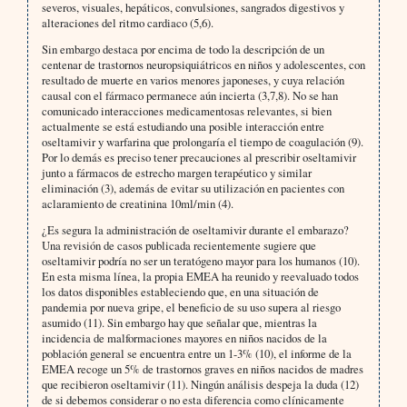
severos, visuales, hepáticos, convulsiones, sangrados digestivos y
alteraciones del ritmo cardiaco (5,6).
Sin embargo destaca por encima de todo la descripción de un
centenar de trastornos neuropsiquiátricos en niños y adolescentes, con
resultado de muerte en varios menores japoneses, y cuya relación
causal con el fármaco permanece aún incierta (3,7,8). No se han
comunicado interacciones medicamentosas relevantes, si bien
actualmente se está estudiando una posible interacción entre
oseltamivir y warfarina que prolongaría el tiempo de coagulación (9).
Por lo demás es preciso tener precauciones al prescribir oseltamivir
junto a fármacos de estrecho margen terapéutico y similar
eliminación (3), además de evitar su utilización en pacientes con
aclaramiento de creatinina 10ml/min (4).
¿Es segura la administración de oseltamivir durante el embarazo?
Una revisión de casos publicada recientemente sugiere que
oseltamivir podría no ser un teratógeno mayor para los humanos (10).
En esta misma línea, la propia EMEA ha reunido y reevaluado todos
los datos disponibles estableciendo que, en una situación de
pandemia por nueva gripe, el beneficio de su uso supera al riesgo
asumido (11). Sin embargo hay que señalar que, mientras la
incidencia de malformaciones mayores en niños nacidos de la
población general se encuentra entre un 1-3% (10), el informe de la
EMEA recoge un 5% de trastornos graves en niños nacidos de madres
que recibieron oseltamivir (11). Ningún análisis despeja la duda (12)
de si debemos considerar o no esta diferencia como clínicamente