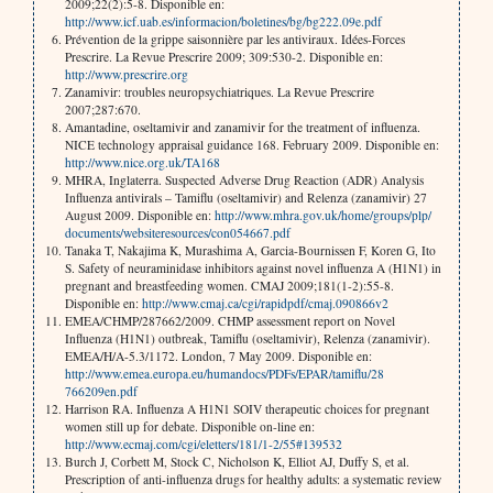
2009;22(2):5-8. Disponible en:
http://www.icf.uab.es/informacion/boletines/bg/bg222.09e.pdf
Prévention de la grippe saisonnière par les antiviraux. Idées-Forces
Prescrire. La Revue Prescrire 2009; 309:530-2. Disponible en:
http://www.prescrire.org
Zanamivir: troubles neuropsychiatriques. La Revue Prescrire
2007;287:670.
Amantadine, oseltamivir and zanamivir for the treatment of influenza.
NICE technology appraisal guidance 168. February 2009. Disponible en:
http://www.nice.org.uk/TA168
MHRA, Inglaterra. Suspected Adverse Drug Reaction (ADR) Analysis
Influenza antivirals – Tamiflu (oseltamivir) and Relenza (zanamivir) 27
August 2009. Disponible en:
http://www.mhra.gov.uk/home/groups/plp/
documents/websiteresources/con054667.pdf
Tanaka T, Nakajima K, Murashima A, Garcia-Bournissen F, Koren G, Ito
S. Safety of neuraminidase inhibitors against novel influenza A (H1N1) in
pregnant and breastfeeding women. CMAJ 2009;181(1-2):55-8.
Disponible en:
http://www.cmaj.ca/cgi/rapidpdf/cmaj.090866v2
EMEA/CHMP/287662/2009. CHMP assessment report on Novel
Influenza (H1N1) outbreak, Tamiflu (oseltamivir), Relenza (zanamivir).
EMEA/H/A-5.3/1172. London, 7 May 2009. Disponible en:
http://www.emea.europa.eu/humandocs/PDFs/EPAR/tamiflu/28
766209en.pdf
Harrison RA. Influenza A H1N1 SOIV therapeutic choices for pregnant
women still up for debate. Disponible on-line en:
http://www.ecmaj.com/cgi/eletters/181/1-2/55#139532
Burch J, Corbett M, Stock C, Nicholson K, Elliot AJ, Duffy S, et al.
Prescription of anti-influenza drugs for healthy adults: a systematic review