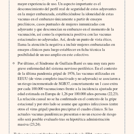
mayor experiencia de uso. Un aspecto importante es el
desconocimiento del perfil real de seguridad de estos adyuvantes
en la mujer embarazada, estableciéndose la idoneidad de estas
vacunas en el embarazo únicamente a partir de ensayos
preclínicos, casos puntuales de mujeres inmunizadas con
adyuvante y que desconocían su embarazo en el momento de la
vacunación, así como la experiencia positiva con las vacunas
estacionales no adyuvadas. Así, desde un punto de vista ético,
llama la atención la negativa a incluir mujeres embarazadas en
ensayos clínicos para luego establecer en ficha técnica la
posibilidad de un uso amplio en este colectivo.
Por último, el Síndrome de Guillain-Barré es una muy rara pero
grave enfermedad del sistema nervioso periférico. En el contexto
de la última pandemia gripal de 1976, las vacunas utilizadas en
EEUU (de virus completo inactivado y no adyuvada) se asociaron a
un riesgo incrementado de SGB37, concretamente un 1 caso extra
por cada 100.000 vacunaciones frente a la incidencia ajustada por
edad estimada en Europa de 1,26 por 100.000 años-persona (22,23).
La relación causal no se ha confirmado en el contexto de la gripe
estacional y por otro lado se asume que agentes infecciosos (entre
otros el virus gripal) pueden precipitar el cuadro clínico. Si las
actuales vacunas pandémicas presentan o no un exceso de riesgo
sólo será posible evaluarlo tras su hipotética administración
masiva (23,24).
Todas estas incertidumbres han conducido a la FDA, entre otros