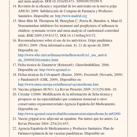
and meta-analysis. DOI:10.1016/S1473- 3099(09)70199-9.
Revisión de la eficacia y seguridad de los antivirales en la nueva gripe
A/H1N1 2009. Subdirección de Compras de Farmacia y Productos
Sanitarios. Disponible en:
http://www.madrid.org
Shun-Shin M, Thompson M, Heneghan C, Perera R, Harnden A, Mant D.
Neuraminidase inhibitors for treatment and prophylaxis of influenza in
children: systematic review and meta-analysis of randomised controlled
trials. BMJ 2009;339:b3172. DOI:10.1136/bmj.b3172.
Recomendaciones sobre el uso de los antivíricos. Gripe pandémica
(H1N1) 2009. (Nota informativa num. 8). 21 de agosto de 2009.
Disponible en:
http://www.who.int/csr/disease/swineflu/notes/h1n1_use_antivir
als_20090820/es/index.html
Ficha técnica de Zanamivir (Relenza®). GlaxoSmithKline, 2006.
Disponible en:
http://www.agemed.es
Fichas técnicas de Celvapan® (Baxter, 2009), Focetria® (Novartis, 2009)
y Pandemrix® (GSK, 2009). Disponibles en:
http://www.emea.europa.eu/influenza/vaccines/home.htm
Vaccins grippaux H1N1v. La Revue Prescrire 2009 ;313(29):806- 10.
Circular 1/2000. Modificación de la información de ficha técnica y
prospecto en las especialidades que contienen tiomersal u otros
conservantes organomercuriales Agencia Española del Medicamento.
Disponible en:
http://www.agemed.es/actividad/documentos/circulares/home.ht m#2000
Vaccin grippal avec adjuvant au squalène. Pas mieux que les autres. La
Revue Prescrire 2004 ;254(24):653.
Agencia Española de Medicamentos y Productos Sanitarios. Plan de
Farmacovigilancia de las vacunas pandémicas. Disponible en: