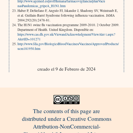
http://www.agemed.es/profHumana/farmacovigilancia/planVacu
nasPandemicas_gripeA_H1N1.htm
Haber P, DeStefano F, Angulo FJ, Iskander J, Shadomy SV, Weintraub E,
et al. Guillain-Barré Syndrome following influenza vaccination. JAMA
2004;292(20):2478-81.
The H1N1 swine flu vaccination programme 2009-2010. 2 October 2009.
Department of Health. United Kingdom. Disponible en:
https://www.cas.dh.gov.uk/ViewandAcknowledgment/ViewAler t.aspx?
AlertID=101271
http://www.fda.gov/BiologicsBloodVaccines/Vaccines/ApprovedProducts/
ucm181950.htm
creado el 9 de Febrero de 2024
The contents of this page are
distributed under a Creative Commons
Attribution-NonCommercial-