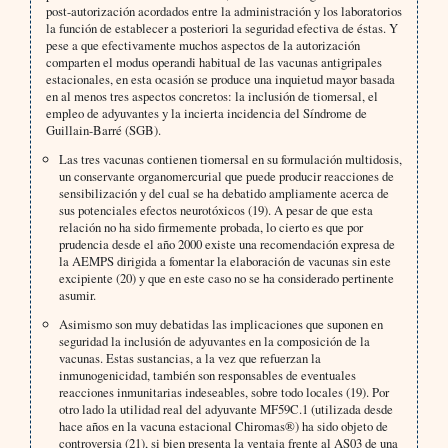
post-autorización acordados entre la administración y los laboratorios
la función de establecer a posteriori la seguridad efectiva de éstas. Y
pese a que efectivamente muchos aspectos de la autorización
comparten el modus operandi habitual de las vacunas antigripales
estacionales, en esta ocasión se produce una inquietud mayor basada
en al menos tres aspectos concretos: la inclusión de tiomersal, el
empleo de adyuvantes y la incierta incidencia del Síndrome de
Guillain-Barré (SGB).
Las tres vacunas contienen tiomersal en su formulación multidosis,
un conservante organomercurial que puede producir reacciones de
sensibilización y del cual se ha debatido ampliamente acerca de
sus potenciales efectos neurotóxicos (19). A pesar de que esta
relación no ha sido firmemente probada, lo cierto es que por
prudencia desde el año 2000 existe una recomendación expresa de
la AEMPS dirigida a fomentar la elaboración de vacunas sin este
excipiente (20) y que en este caso no se ha considerado pertinente
asumir.
Asimismo son muy debatidas las implicaciones que suponen en
seguridad la inclusión de adyuvantes en la composición de la
vacunas. Estas sustancias, a la vez que refuerzan la
inmunogenicidad, también son responsables de eventuales
reacciones inmunitarias indeseables, sobre todo locales (19). Por
otro lado la utilidad real del adyuvante MF59C.1 (utilizada desde
hace años en la vacuna estacional Chiromas®) ha sido objeto de
controversia (21), si bien presenta la ventaja frente al AS03 de una