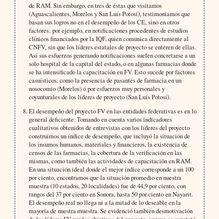
de RAM. Sin embargo, en tres de éstas que visitamos
(Aguascalientes, Morelos y San Luís Potosí), testimoniamos que
basan sus logros no en el desempeño de los CE, sino en otros
factores: por ejemplo, en notificaciones procedentes de estudios
clínicos financiados por la IQF, quien comunica directamente al
CNFV, sin que los líderes estatales de proyecto se enteren de ellas.
Así sus esfuerzos generando notificaciones suelen concretarse a un
solo hospital de la capital del estado, o en algunas farmacias donde
se ha intensificado la capacitación en FV. Esto sucede por factores
casuísticos, como la presencia de pasantes de farmacia en un
nosocomio (Morelos) ó por esfuerzos muy personales y
coyunturales de los líderes de proyecto (San Luís Potosí).
El desempeño del proyecto FV en las entidades federativas es en lo
general deficiente. Tomando en cuenta varios indicadores
cualitativos obtenidos de entrevistas con los líderes del proyecto
construimos un índice de desempeño, que incluyó la situación de
los insumos humanos, materiales y financieros, la existencia de
censos de las farmacias, la cobertura de la verificación en las
mismas, como también las actividades de capacitación en RAM.
En una situación ideal donde el mejor índice corresponde a un 100
por ciento, encontramos que la situación promedio en nuestra
muestra (10 estados, 20 localidades) fue de 44,9 por ciento, con
rangos del 37 por ciento en Sonora, hasta 50 por ciento en Nayarit.
El desempeño real no llega ni a la mitad de lo deseable en la
mayoría de nuestra muestra. Se evidenció también desmotivación
de los líderes FV por los objetivos del proyecto, aunque se constató