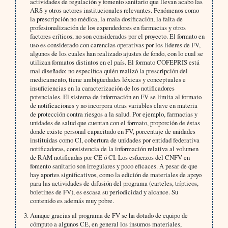
actividades de regulación y fomento sanitario que llevan acabo las
ARS y otros actores institucionales relevantes. Fenómenos como
la prescripción no médica, la mala dosificación, la falta de
profesionalización de los expendedores en farmacias y otros
factores críticos, no son considerados por el proyecto. El formato en
uso es considerado con carencias operativas por los líderes de FV,
algunos de los cuales han realizado ajustes de fondo, con lo cual se
utilizan formatos distintos en el país. El formato COFEPRIS está
mal diseñado: no especifica quién realizó la prescripción del
medicamento, tiene ambigüedades léxicas y conceptuales e
insuficiencias en la caracterización de los notificadores
potenciales. El sistema de información en FV se limita al formato
de notificaciones y no incorpora otras variables clave en materia
de protección contra riesgos a la salud. Por ejemplo, farmacias y
unidades de salud que cuentan con el formato, proporción de éstas
donde existe personal capacitado en FV, porcentaje de unidades
instituidas como CI, cobertura de unidades por entidad federativa
notificadoras, consistencia de la información relativa al volumen
de RAM notificadas por CE ó CI. Los esfuerzos del CNFV en
fomento sanitario son irregulares y poco eficaces. A pesar de que
hay aportes significativos, como la edición de materiales de apoyo
para las actividades de difusión del programa (carteles, trípticos,
boletines de FV), es escasa su periodicidad y alcance. Su
contenido es además muy pobre.
Aunque gracias al programa de FV se ha dotado de equipo de
cómputo a algunos CE, en general los insumos materiales,