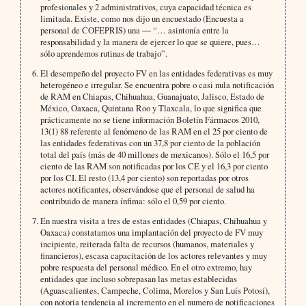
profesionales y 2 administrativos, cuya capacidad técnica es
limitada. Existe, como nos dijo un encuestado (Encuesta a
personal de COFEPRIS) una ― “… asintonía entre la
responsabilidad y la manera de ejercer lo que se quiere, pues…
sólo aprendemos rutinas de trabajo”.
El desempeño del proyecto FV en las entidades federativas es muy
heterogéneo e irregular. Se encuentra pobre o casi nula notificación
de RAM en Chiapas, Chihuahua, Guanajuato, Jalisco, Estado de
México, Oaxaca, Quintana Roo y Tlaxcala, lo que significa que
prácticamente no se tiene información Boletín Fármacos 2010,
13(1) 88 referente al fenómeno de las RAM en el 25 por ciento de
las entidades federativas con un 37,8 por ciento de la población
total del país (más de 40 millones de mexicanos). Sólo el 16,5 por
ciento de las RAM son notificadas por los CE y el 16,3 por ciento
por los CI. El resto (13,4 por ciento) son reportadas por otros
actores notificantes, observándose que el personal de salud ha
contribuido de manera ínfima: sólo el 0,59 por ciento.
En nuestra visita a tres de estas entidades (Chiapas, Chihuahua y
Oaxaca) constatamos una implantación del proyecto de FV muy
incipiente, reiterada falta de recursos (humanos, materiales y
financieros), escasa capacitación de los actores relevantes y muy
pobre respuesta del personal médico. En el otro extremo, hay
entidades que incluso sobrepasan las metas establecidas
(Aguascalientes, Campeche, Colima, Morelos y San Luís Potosí),
con notoria tendencia al incremento en el numero de notificaciones