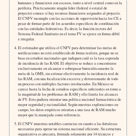
humanos y financieros son escasos, tanto a nivel central como en la
periferia. Prácticamente ningún líder (federal ó estatal de
proyecto) conoce sí hay recursos financieros asignados al proyecto.
El CNFV incumple con las acciones de supervisión hacia los CE a
pesar de formar parte de los acuerdos específicos de coordinación
con las entidades federativas. Es decir, la función rectora del
Sistema Federal Sanitario en el tema FV se ejerce en forma débil
e irregular.
El estimador que utiliza el CNFV para determinar las metas de
notificaciones no está establecido de forma realista, porque no se
basa en estudios nacionales que indiquen cuál es la tasa esperada
de incidencia de las RAM. El objetivo se reduce a concentrarse
exclusivamente en alcanzar o sobrepasar burocráticamente la
meta de la OMS, sin estimar efectivamente la incidencia real de
las RAM, con una focalización excesiva y distorsionante de todo
un proceso con múltiples factores involucrados. En México se
carece hasta la fecha de estudios específicos suficientes en torno a
la magnitud de los problemas de RAM y ello limita los alcances
de FV. Esto pudiera orientar una política nacional farmacéutica de
mayor seguridad y racionalidad. Según nuestras exploraciones en
campo, los datos empíricos orientan a una tasa de RAM mucho
mayor que la manejada como referencia.
El CNFV muestras notables carencias en cuanto a las fortalezas
necesarias para operar un sistema nacional eficiente. Su estructura
organizativa es precaria, formada solamente por 14 técnicos y