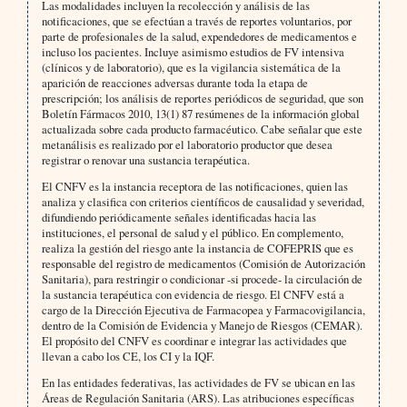
Las modalidades incluyen la recolección y análisis de las
notificaciones, que se efectúan a través de reportes voluntarios, por
parte de profesionales de la salud, expendedores de medicamentos e
incluso los pacientes. Incluye asimismo estudios de FV intensiva
(clínicos y de laboratorio), que es la vigilancia sistemática de la
aparición de reacciones adversas durante toda la etapa de
prescripción; los análisis de reportes periódicos de seguridad, que son
Boletín Fármacos 2010, 13(1) 87 resúmenes de la información global
actualizada sobre cada producto farmacéutico. Cabe señalar que este
metanálisis es realizado por el laboratorio productor que desea
registrar o renovar una sustancia terapéutica.
El CNFV es la instancia receptora de las notificaciones, quien las
analiza y clasifica con criterios científicos de causalidad y severidad,
difundiendo periódicamente señales identificadas hacia las
instituciones, el personal de salud y el público. En complemento,
realiza la gestión del riesgo ante la instancia de COFEPRIS que es
responsable del registro de medicamentos (Comisión de Autorización
Sanitaria), para restringir o condicionar -si procede- la circulación de
la sustancia terapéutica con evidencia de riesgo. El CNFV está a
cargo de la Dirección Ejecutiva de Farmacopea y Farmacovigilancia,
dentro de la Comisión de Evidencia y Manejo de Riesgos (CEMAR).
El propósito del CNFV es coordinar e integrar las actividades que
llevan a cabo los CE, los CI y la IQF.
En las entidades federativas, las actividades de FV se ubican en las
Áreas de Regulación Sanitaria (ARS). Las atribuciones específicas