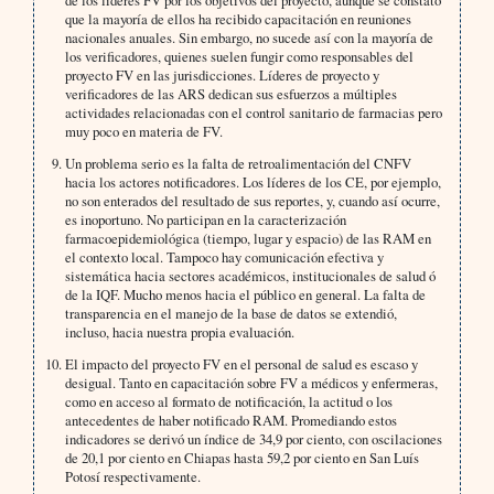
que la mayoría de ellos ha recibido capacitación en reuniones
nacionales anuales. Sin embargo, no sucede así con la mayoría de
los verificadores, quienes suelen fungir como responsables del
proyecto FV en las jurisdicciones. Líderes de proyecto y
verificadores de las ARS dedican sus esfuerzos a múltiples
actividades relacionadas con el control sanitario de farmacias pero
muy poco en materia de FV.
Un problema serio es la falta de retroalimentación del CNFV
hacia los actores notificadores. Los líderes de los CE, por ejemplo,
no son enterados del resultado de sus reportes, y, cuando así ocurre,
es inoportuno. No participan en la caracterización
farmacoepidemiológica (tiempo, lugar y espacio) de las RAM en
el contexto local. Tampoco hay comunicación efectiva y
sistemática hacia sectores académicos, institucionales de salud ó
de la IQF. Mucho menos hacia el público en general. La falta de
transparencia en el manejo de la base de datos se extendió,
incluso, hacia nuestra propia evaluación.
El impacto del proyecto FV en el personal de salud es escaso y
desigual. Tanto en capacitación sobre FV a médicos y enfermeras,
como en acceso al formato de notificación, la actitud o los
antecedentes de haber notificado RAM. Promediando estos
indicadores se derivó un índice de 34,9 por ciento, con oscilaciones
de 20,1 por ciento en Chiapas hasta 59,2 por ciento en San Luís
Potosí respectivamente.