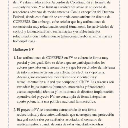
de FV están fijadas en los Acuerdos de Coordinación en formato de
―coadyuvancia. Y se limitan a realizar el aviso de sospecha de
reacciones adversas de medicamentos. Con la excepción del Distrito
Federal, donde esta función se entiende como atribución directa de
COFEPRIS. Sin embargo, cabe señalar que hay atribuciones de
concurrencia muy relacionadas con el tema, como las actividades de
control y fomento sanitario en farmacias y establecimientos
relacionados con medicamentos (almacenes, herbolarias, farmacias
homeopáticas).
Hallazgos FV
Las atribuciones de COFEPRIS en FV se cubren de forma muy
parcial y desigual. Esto se debe a que no participan todos los
actores previstos en la normativa y a que los resultados del sistema
de información no tienen una aplicación efectiva y oportuna.
Además, son escasos los mecanismos de vinculación y
retroalimentación a la red que compone el CNFV. Las razones son
variadas: bajos insumos (humanos, materiales y financieros),
escasa capacidad técnica y limitaciones de diseño e implantación
operativa del proyecto FV: no contempla de forma integral su
aporte potencial a una política nacional farmacéutica.
El proyecto FV se encuentra estructurado de una forma
reduccionista y descontextualizada, que no asegura una protección
integral contra riesgos sanitarios asociados al consumo de
medicamentos, cuando debería de estar vinculado con otras