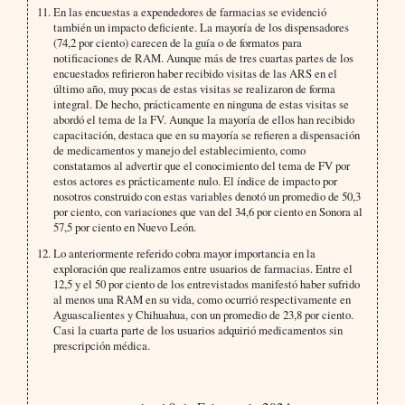
En las encuestas a expendedores de farmacias se evidenció
también un impacto deficiente. La mayoría de los dispensadores
(74,2 por ciento) carecen de la guía o de formatos para
notificaciones de RAM. Aunque más de tres cuartas partes de los
encuestados refirieron haber recibido visitas de las ARS en el
último año, muy pocas de estas visitas se realizaron de forma
integral. De hecho, prácticamente en ninguna de estas visitas se
abordó el tema de la FV. Aunque la mayoría de ellos han recibido
capacitación, destaca que en su mayoría se refieren a dispensación
de medicamentos y manejo del establecimiento, como
constatamos al advertir que el conocimiento del tema de FV por
estos actores es prácticamente nulo. El índice de impacto por
nosotros construido con estas variables denotó un promedio de 50,3
por ciento, con variaciones que van del 34,6 por ciento en Sonora al
57,5 por ciento en Nuevo León.
Lo anteriormente referido cobra mayor importancia en la
exploración que realizamos entre usuarios de farmacias. Entre el
12,5 y el 50 por ciento de los entrevistados manifestó haber sufrido
al menos una RAM en su vida, como ocurrió respectivamente en
Aguascalientes y Chihuahua, con un promedio de 23,8 por ciento.
Casi la cuarta parte de los usuarios adquirió medicamentos sin
prescripción médica.