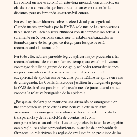
Es como si un nuevo automóvil estuviera montado con un motor, un
chasis o una carrocería que han circulado antes en automóviles
distintos, pero no formando un automóvil entero.
Por eso hay incertidumbre sobre su efectividad y su seguridad.
Cuando fueron aprobadas por la EMEA solo una de las tres vacunas
había sido evaluada en seres humanos con su composición actual. Y
solamente en 62 personas sanas, que ni estaban embarazadas ni
formaban parte de los grupos de riesgo para los que se está
recomendando la vacunación.
Por todo ello, hubiera parecido lógico aplicar mayor prudencia a las
recomendaciones de vacunar, darnos tiempo para estudiar la vacuna
con mayor detalle en grupos de riesgo, y así poder tomar decisiones
mejor informadas en el próximo invierno. El procedimiento
excepcional de aprobación de vacunas por la EMEA se aplica en caso
de emergencia. La Comisión Europea justifica la emergencia porque
la OMS declaró una pandemia el pasado mes de junio, cuando no se
conocía la relativa benignidad de la epidemia.
¿Por qué se declara y se mantiene una situación de emergencia en
una temporada de gripe que es más benévola que la de años
anteriores? Las emergencias suelen conllevar la restricción de la
transparencia y de la rendición de cuentas, así como
comportamientos autoritarios. Las emergencias instalan la excepción
como regla: se aplican procedimientos inusuales de aprobación de
fármacos, se relativizan las reglas de evaluación, se prescinde de las