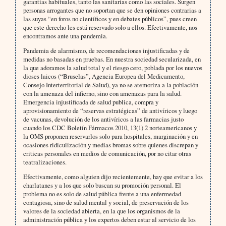
garantías habituales, tanto las sanitarias como las sociales. Surgen
personas arrogantes que no soportan que se den opiniones contrarias a
las suyas “en foros no científicos y en debates públicos”, pues creen
que este derecho les está reservado solo a ellos. Efectivamente, nos
encontramos ante una pandemia.
Pandemia de alarmismo, de recomendaciones injustificadas y de
medidas no basadas en pruebas. En nuestra sociedad secularizada, en
la que adoramos la salud total y el riesgo cero, poblada por los nuevos
dioses laicos (“Bruselas”, Agencia Europea del Medicamento,
Consejo Interterritorial de Salud), ya no se atemoriza a la población
con la amenaza del infierno, sino con amenazas para la salud.
Emergencia injustificada de salud publica, compra y
aprovisionamiento de “reservas estratégicas” de antivíricos y luego
de vacunas, devolución de los antivíricos a las farmacias justo
cuando los CDC Boletín Fármacos 2010, 13(1) 2 norteamericanos y
la OMS proponen reservarlos solo para hospitales, marginación y en
ocasiones ridiculización y medias bromas sobre quienes discrepan y
criticas personales en medios de comunicación, por no citar otras
teatralizaciones.
Efectivamente, como alguien dijo recientemente, hay que evitar a los
charlatanes y a los que solo buscan su promoción personal. El
problema no es solo de salud pública frente a una enfermedad
contagiosa, sino de salud mental y social, de preservación de los
valores de la sociedad abierta, en la que los organismos de la
administración pública y los expertos deben estar al servicio de los