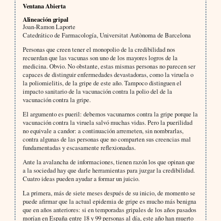
Ventana Abierta
Alineación gripal
Joan-Ramon Laporte
Catedrático de Farmacología, Universitat Autònoma de Barcelona
Personas que creen tener el monopolio de la credibilidad nos
recuerdan que las vacunas son uno de los mayores logros de la
medicina. Obvio. No obstante, estas mismas personas no parecen ser
capaces de distinguir enfermedades devastadoras, como la viruela o
la poliomielitis, de la gripe de este año. Tampoco distinguen el
impacto sanitario de la vacunación contra la polio del de la
vacunación contra la gripe.
El argumento es pueril: debemos vacunarnos contra la gripe porque la
vacunación contra la viruela salvó muchas vidas. Pero la puerilidad
no equivale a candor: a continuación arremeten, sin nombrarlas,
contra algunas de las personas que no comparten sus creencias mal
fundamentadas y escasamente reflexionadas.
Ante la avalancha de informaciones, tienen razón los que opinan que
a la sociedad hay que darle herramientas para juzgar la credibilidad.
Cuatro ideas pueden ayudar a formar un juicio.
La primera, más de siete meses después de su inicio, de momento se
puede afirmar que la actual epidemia de gripe es mucho más benigna
que en años anteriores: si en temporadas gripales de los años pasados
morían en España entre 18 y 99 personas al día, este año han muerto