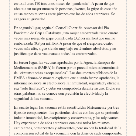
en total unas 170 tras unos meses de “pandemia”. A pesar de que
afecta a un mayor numero de personas jóvenes, la gripe de este año
causa menos muertes entre jóvenes que las de años anteriores. Se
exagera su gravedad.
En segundo lugar, según el Consell Cientific Assessor del Pla
Pandemic de Grip a Catalunya, una mujer embarazada tiene cuatro
veces más riesgo de gripe complicada (3,2 por millón) que una no
embarazada (0,8 por millón). A pesar de que el riesgo sea cuatro
veces más alto, sigue siendo muy bajo en términos absolutos, y no
justifica que deba vacunarse a todas las embarazadas.
En tercer lugar, las vacunas aprobadas por la Agencia Europea de
Medicamentos (EMEA) lo fueron por un procedimiento denominado
de “circunstancias excepcionales”. Los documentos públicos de la
EMEA afirman de manera explicita que cuando fueron aprobadas, la
información sobre su efecto sobre la inmunidad, seguridad y eficacia
era “solo limitada”, y debe ser comprobada durante su uso. Dicho en
otras palabras: no se conoce con precisión la efectividad y la
seguridad de las vacunas.
En cuarto lugar, las vacunas están constituidas básicamente por tres
tipos de componentes: las partículas virales con las que se pretende
inducir inmunidad, los excipientes y conservantes, y los adyuvantes.
Hay experiencia de años anteriores con casi todos los mismos
excipientes, conservantes y adyuvantes, pero no con la totalidad de la
composición actual de la vacuna, ni con la dosis de cada componente.