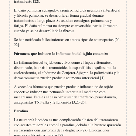
tratamiento [22].
El daño pulmonar subagudo o crónico, incluida neumonía intersticial
y fibrosis pulmonar, se desarrolla en forma gradual durante
tratamientos a largo plazo. Se asocian con signos pulmonares y
fatiga. El daño pulmonar no siempre es reversible, particularmente
cuando ya se ha desarrollado la fibrosis.
Se han notificado fallecimientos en ambos tipos de neumopatías [20-
22].
Fármacos que inducen la inflamación del tejido conectivo
La inflamación del tejido conectivo, como el lupus eritematoso
diseminado, la artritis reumatoide, la espondilitis anquilosante, la
esclerodermia, el síndrome de Goujerot-Sjögren, la polimiositis y la
dermatomiositis pueden producir neumonía intersticial [1].
A veces los fármacos que pueden producir inflamación de tejido
conectivo inducen una neumonía intersticial mediante este
mecanismo. Éste es el caso particular de interferón, penicilamina,
antagonistas TNF-alfa y leflunomida [3,23-26].
Parafina
La neumonía lipoidea es una complicación clásica del tratamiento
con aceites minerales como la parafina, debido a la broncoaspiración
en pacientes con trastornos de la deglución (27). En ocasiones
progresa a fibrosis pulmonar [27].