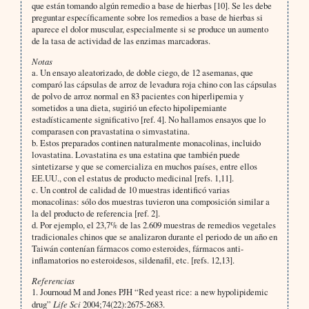
que están tomando algún remedio a base de hierbas [10]. Se les debe
preguntar específicamente sobre los remedios a base de hierbas si
aparece el dolor muscular, especialmente si se produce un aumento
de la tasa de actividad de las enzimas marcadoras.
Notas
a. Un ensayo aleatorizado, de doble ciego, de 12 asemanas, que
comparó las cápsulas de arroz de levadura roja chino con las cápsulas
de polvo de arroz normal en 83 pacientes con hiperlipemia y
sometidos a una dieta, sugirió un efecto hipolipemiante
estadísticamente significativo [ref. 4]. No hallamos ensayos que lo
comparasen con pravastatina o simvastatina.
b. Estos preparados continen naturalmente monacolinas, incluido
lovastatina. Lovastatina es una estatina que también puede
sintetizarse y que se comercializa en muchos países, entre ellos
EE.UU., con el estatus de producto medicinal [refs. 1,11].
c. Un control de calidad de 10 muestras identificó varias
monacolinas: sólo dos muestras tuvieron una composición similar a
la del producto de referencia [ref. 2].
d. Por ejemplo, el 23,7% de las 2.609 muestras de remedios vegetales
tradicionales chinos que se analizaron durante el periodo de un año en
Taiwán contenían fármacos como esteroides, fármacos anti-
inflamatorios no esteroidesos, sildenafil, etc. [refs. 12,13].
Referencias
1. Journoud M and Jones PJH “Red yeast rice: a new hypolipidemic
drug”
Life Sci
2004;74(22):2675-2683.