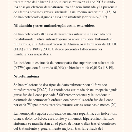
tratamiento del cáncer. La solicitud se retiró en el año 2005 cuando
los ensayos clínicos demostraron una eficacia limitada y la presencia
de efectos adversos graves, incluida la neumonía intersticial (15,16).
Se han notificado algunos casos con imatinib y erlotinib (3,17).
Nilutamida y otros antiandrogénicos no esteroideos
Se han notificado 78 casos de neumonía intersticial asociada con
bicalutamida u otros antiandrogénicos no esteroideos, flutamida o
nilutamida, a la Administración de Alimentos y Fármacos de EE.UU.
(FDA) entre 1998 y 2000. Catorce pacientes fallecieron por
insuficiencia respiratoria.
La incidencia estimada de neumopatía fue superior con nilutamida
(0,77%) que con flutamida (0,04%) o bicalutamida (0,01%) (18,19).
Nitrofurantoína
Se han relacionado dos tipos de daño pulmonar con el fármaco
nitrofurantoína [20-22]. La incidencia estimada de neumopatía aguda
grave fue de 1 caso por cada 5.000 prescripciones y la incidencia
estimada de neumopatía crónica con hospitalización fue de 1 caso
por cada 750 pacientes tratados durante varias semanas o meses [20].
La neumopatía aguda comienza de manera repentina, con fiebre, tos,
disnea, dolor torácico, escalofríos y a menudo hipereosinofilia. Los
síntomas se manifiestan en el plazo de horas o días tras el comienzo
del tratamiento y generalmente mejoran tras la retirada del