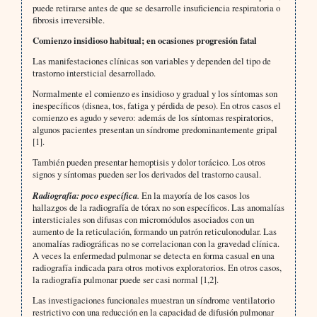
puede retirarse antes de que se desarrolle insuficiencia respiratoria o
fibrosis irreversible.
Comienzo insidioso habitual; en ocasiones progresión fatal
Las manifestaciones clínicas son variables y dependen del tipo de
trastorno intersticial desarrollado.
Normalmente el comienzo es insidioso y gradual y los síntomas son
inespecíficos (disnea, tos, fatiga y pérdida de peso). En otros casos el
comienzo es agudo y severo: además de los síntomas respiratorios,
algunos pacientes presentan un síndrome predominantemente gripal
[1].
También pueden presentar hemoptisis y dolor torácico. Los otros
signos y síntomas pueden ser los derivados del trastorno causal.
Radiografía: poco específica
.
En la mayoría de los casos los
hallazgos de la radiografía de tórax no son específicos. Las anomalías
intersticiales son difusas con micromódulos asociados con un
aumento de la reticulación, formando un patrón reticulonodular. Las
anomalías radiográficas no se correlacionan con la gravedad clínica.
A veces la enfermedad pulmonar se detecta en forma casual en una
radiografía indicada para otros motivos exploratorios. En otros casos,
la radiografía pulmonar puede ser casi normal [1,2].
Las investigaciones funcionales muestran un síndrome ventilatorio
restrictivo con una reducción en la capacidad de difusión pulmonar