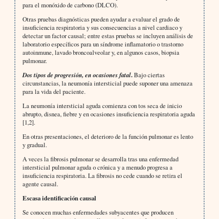
para el monóxido de carbono (DLCO).
Otras pruebas diagnósticas pueden ayudar a evaluar el grado de
insuficiencia respiratoria y sus consecuencias a nivel cardiaco y
detectar un factor causal; entre estas pruebas se incluyen análisis de
laboratorio específicos para un síndrome inflamatorio o trastorno
autoinmune, lavado broncoalveolar y, en algunos casos, biopsia
pulmonar.
Dos tipos de progresión, en ocasiones fatal
.
Bajo ciertas
circunstancias, la neumonía intersticial puede suponer una amenaza
para la vida del paciente.
La neumonía intersticial aguda comienza con tos seca de inicio
abrupto, disnea, fiebre y en ocasiones insuficiencia respiratoria aguda
[1,2].
En otras presentaciones, el deterioro de la función pulmonar es lento
y gradual.
A veces la fibrosis pulmonar se desarrolla tras una enfermedad
intersticial pulmonar aguda o crónica y a menudo progresa a
insuficiencia respiratoria. La fibrosis no cede cuando se retira el
agente causal.
Escasa identificación causal
Se conocen muchas enfermedades subyacentes que producen