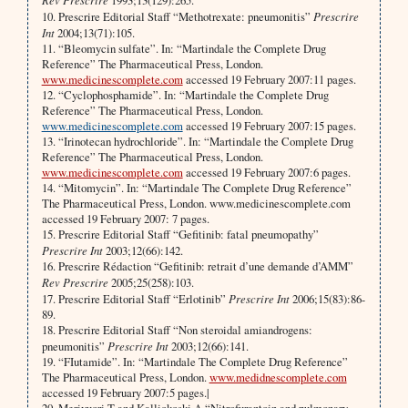
1993;13(129):265.
10. Prescrire Editorial Staff “Methotrexate: pneumonitis”
Prescrire
Int
2004;13(71):105.
11. “Bleomycin sulfate”. In: “Martindale the Complete Drug
Reference” The Pharmaceutical Press, London.
www.medicinescomplete.com
accessed 19 February 2007:11 pages.
12. “Cyclophosphamide”. In: “Martindale the Complete Drug
Reference” The Pharmaceutical Press, London.
www.medicinescomplete.com
accessed 19 February 2007:15 pages.
13. “Irinotecan hydrochloride”. In: “Martindale the Complete Drug
Reference” The Pharmaceutical Press, London.
www.medicinescomplete.com
accessed 19 February 2007:6 pages.
14. “Mitomycin”. In: “Martindale The Complete Drug Reference”
The Pharmaceutical Press, London. www.medicinescomplete.com
accessed 19 February 2007: 7 pages.
15. Prescrire Editorial Staff “Gefitinib: fatal pneumopathy”
Prescrire Int
2003;12(66):142.
16. Prescrire Rédaction “Gefitinib: retrait d’une demande d’AMM”
Rev Prescrire
2005;25(258):103.
17. Prescrire Editorial Staff “Erlotinib”
Prescrire Int
2006;15(83):86-
89.
18. Prescrire Editorial Staff “Non steroidal amiandrogens:
pneumonitis”
Prescrire Int
2003;12(66):141.
19. “FIutamide”. In: “Martindale The Complete Drug Reference”
The Pharmaceutical Press, London.
www.medidnescomplete.com
accessed 19 February 2007:5 pages.|