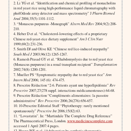
2. Li YG et al. “Identification and chemical profiling of monacholins
in red yeast rice using high-performance liquid chromatography with
pholOdiode array detector and mass spectrometry” J
Pharm Biomed
Anal
2004;35(5):1101-1112.
3. “Monascus purpureus -Monograph”
Altern Med Rev
2004;9(2):208-
210.
4. Heber D et al. “Cholesterol-lowering effects of a proprietary
Chinese red-yeast-rice dietary supplement”
Am
J
C1in Nutr
1999;69(2):231-236.
5. Smith DJ and Olive KE “Chinese red lice-induced myopathy”
South Med J
2003;96(12):1265-1267.
6. Ramesh Prasad GY et al. “Rhabdomyolysis due to red yeast rice
(Monascus purpureus) in a renal transplant recipient”
Transplantation
2002;74(8):1200-1201.
7. Mueller PS “Symptomatic myopathy due to red yeast rice”
Ann
Intern Med
2006; 145 (6): 474-475.
8. Prescrire Rédaction “2-6. Patients ayant une hyperIipidémie”
Rev
Prescrire
2007;27(278 suppJ. interactions médicamenteuses):64-68.
9. Prescrire Rédaction “Compléments alimentaires: la passoire
administrative”
Rev Prescrire
2006;26(276):656-657.
10. 10-Prescrire Editorial Staff “Phytotherapy: rarely mentioned
spontaneously”
Prescrire Int
2006;15(82):63.
11. “Lovastatin”. In: “Martindale The Complete Drug Reference”
The Pharmaceutical Press, London.
www.medicinescomplete.com
accessed 1 April 2007:4 pages.
12. Huang WF et al. “Adulteration by synthetic therapeutic