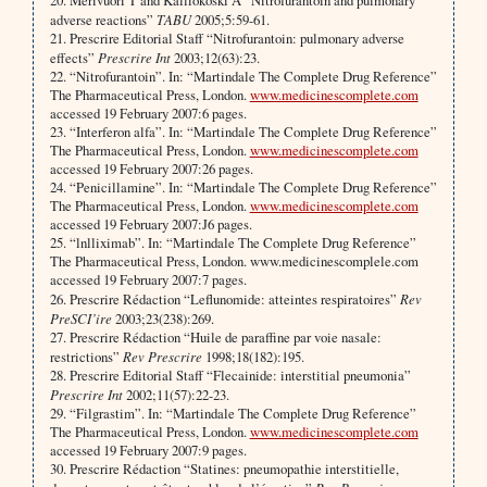
20. Merivuori T and Kalliokoski A “Nitrofurantoin and pulmonary
adverse reactions”
TABU
2005;5:59-61.
21. Prescrire Editorial Staff “Nitrofurantoin: pulmonary adverse
effects”
Prescrire Int
2003;12(63):23.
22. “Nitrofurantoin”. In: “Martindale The Complete Drug Reference”
The Pharmaceutical Press, London.
www.medicinescomplete.com
accessed 19 February 2007:6 pages.
23. “Interferon alfa”. In: “Martindale The Complete Drug Reference”
The Pharmaceutical Press, London.
www.medicinescomplete.com
accessed 19 February 2007:26 pages.
24. “Penicillamine”. In: “Martindale The Complete Drug Reference”
The Pharmaceutical Press, London.
www.medicinescomplete.com
accessed 19 February 2007:J6 pages.
25. “lnlliximab”. In: “Martindale The Complete Drug Reference”
The Pharmaceutical Press, London. www.medicinescomplele.com
accessed 19 February 2007:7 pages.
26. Prescrire Rédaction “Leflunomide: atteintes respiratoires”
Rev
PreSCI’ire
2003;23(238):269.
27. Prescrire Rédaction “Huile de paraffine par voie nasale:
restrictions”
Rev Prescrire
1998;18(182):195.
28. Prescrire Editorial Staff “Flecainide: interstitial pneumonia”
Prescrire Int
2002;11(57):22-23.
29. “Filgrastim”. In: “Martindale The Complete Drug Reference”
The Pharmaceutical Press, London.
www.medicinescomplete.com
accessed 19 February 2007:9 pages.
30. Prescrire Rédaction “Statines: pneumopathie interstitielle,