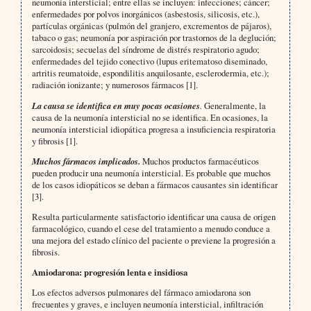
neumonía intersticial; entre ellas se incluyen: infecciones; cáncer;
enfermedades por polvos inorgánicos (asbestosis, silicosis, etc.),
partículas orgánicas (pulmón del granjero, excrementos de pájaros),
tabaco o gas; neumonía por aspiración por trastornos de la deglución;
sarcoidosis; secuelas del síndrome de distrés respiratorio agudo;
enfermedades del tejido conectivo (lupus eritematoso diseminado,
artritis reumatoide, espondilitis anquilosante, esclerodermia, etc.);
radiación ionizante; y numerosos fármacos [1].
La causa se identifica en muy pocas ocasiones
.
Generalmente, la
causa de la neumonía intersticial no se identifica. En ocasiones, la
neumonía intersticial idiopática progresa a insuficiencia respiratoria
y fibrosis [1].
Muchos fármacos implicados.
Muchos productos farmacéuticos
pueden producir una neumonía intersticial. Es probable que muchos
de los casos idiopáticos se deban a fármacos causantes sin identificar
[3].
Resulta particularmente satisfactorio identificar una causa de origen
farmacológico, cuando el cese del tratamiento a menudo conduce a
una mejora del estado clínico del paciente o previene la progresión a
fibrosis.
Amiodarona: progresión lenta e insidiosa
Los efectos adversos pulmonares del fármaco amiodarona son
frecuentes y graves, e incluyen neumonía intersticial, infiltración