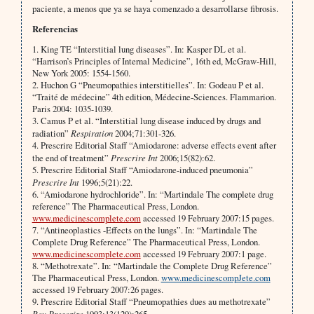
paciente, a menos que ya se haya comenzado a desarrollarse fibrosis.
Referencias
1. King TE “Interstitial lung diseases”. In: Kasper DL et al.
“Harrison’s Principles of Internal Medicine”, 16th ed, McGraw-Hill,
New York 2005: 1554-1560.
2. Huchon G “Pneumopathies interstitielles”. In: Godeau P et al.
“Traité de médecine” 4th edition, Médecine-Sciences. Flammarion.
Paris 2004: 1035-1039.
3. Camus P et al. “Interstitial lung disease induced by drugs and
radiation”
Respiration
2004;71:301-326.
4. Prescrire Editorial Staff “Amiodarone: adverse effects event after
the end of treatment”
Prescrire Int
2006;15(82):62.
5. Prescrire Editorial Staff “Amiodarone-induced pneumonia”
Prescrire Int
1996;5(21):22.
6. “Amiodarone hydrochloride”. In: “Martindale The complete drug
reference” The Pharmaceutical Press, London.
www.medicinescomplete.com
accessed 19 February 2007:15 pages.
7. “Antineoplastics -Effects on the lungs”. In: “Martindale The
Complete Drug Reference” The Pharmaceutical Press, London.
www.medicinescomplete.com
accessed 19 February 2007:1 page.
8. “Methotrexate”. In: “Martindale the Complete Drug Reference”
The Pharmaceutical Press, London.
www.medicinescompJete.com
accessed 19 February 2007:26 pages.
9. Prescrire Editorial Staff “Pneumopathies dues au methotrexate”
Rev Prescrire