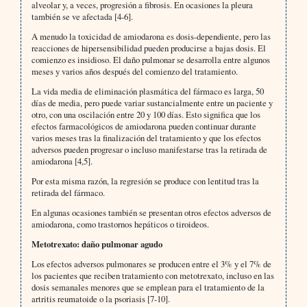
alveolar y, a veces, progresión a fibrosis. En ocasiones la pleura
también se ve afectada [4-6].
A menudo la toxicidad de amiodarona es dosis-dependiente, pero las
reacciones de hipersensibilidad pueden producirse a bajas dosis. El
comienzo es insidioso. El daño pulmonar se desarrolla entre algunos
meses y varios años después del comienzo del tratamiento.
La vida media de eliminación plasmática del fármaco es larga, 50
días de media, pero puede variar sustancialmente entre un paciente y
otro, con una oscilación entre 20 y 100 días. Esto significa que los
efectos farmacológicos de amiodarona pueden continuar durante
varios meses tras la finalización del tratamiento y que los efectos
adversos pueden progresar o incluso manifestarse tras la retirada de
amiodarona [4,5].
Por esta misma razón, la regresión se produce con lentitud tras la
retirada del fármaco.
En algunas ocasiones también se presentan otros efectos adversos de
amiodarona, como trastornos hepáticos o tiroideos.
Metotrexato: daño pulmonar agudo
Los efectos adversos pulmonares se producen entre el 3% y el 7% de
los pacientes que reciben tratamiento con metotrexato, incluso en las
dosis semanales menores que se emplean para el tratamiento de la
artritis reumatoide o la psoriasis [7-10].