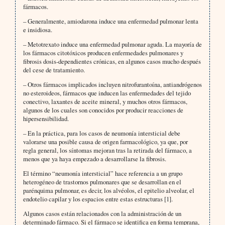
fármacos.
– Generalmente, amiodarona induce una enfermedad pulmonar lenta
e insidiosa.
– Metotrexato induce una enfermedad pulmonar aguda. La mayoría de
los fármacos citotóxicos producen enfermedades pulmonares y
fibrosis dosis-dependientes crónicas, en algunos casos mucho después
del cese de tratamiento.
– Otros fármacos implicados incluyen nitrofurantoína, antiandrógenos
no esteroideos, fármacos que inducen las enfermedades del tejido
conectivo, laxantes de aceite mineral, y muchos otros fármacos,
algunos de los cuales son conocidos por producir reacciones de
hipersensibilidad.
– En la práctica, para los casos de neumonía intersticial debe
valorarse una posible causa de origen farmacológico, ya que, por
regla general, los síntomas mejoran tras la retirada del fármaco, a
menos que ya haya empezado a desarrollarse la fibrosis.
El término “neumonía intersticial” hace referencia a un grupo
heterogéneo de trastornos pulmonares que se desarrollan en el
parénquima pulmonar, es decir, los alvéolos, el epitelio alveolar, el
endotelio capilar y los espacios entre estas estructuras [1].
Algunos casos están relacionados con la administración de un
determinado fármaco. Si el fármaco se identifica en forma temprana,