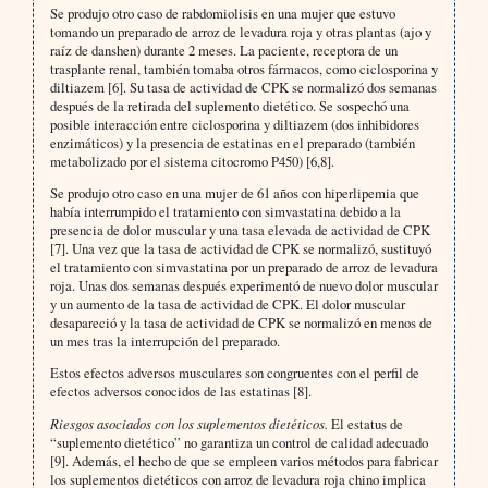
Se produjo otro caso de rabdomiolisis en una mujer que estuvo
tomando un preparado de arroz de levadura roja y otras plantas (ajo y
raíz de danshen) durante 2 meses. La paciente, receptora de un
trasplante renal, también tomaba otros fármacos, como ciclosporina y
diltiazem [6]. Su tasa de actividad de CPK se normalizó dos semanas
después de la retirada del suplemento dietético. Se sospechó una
posible interacción entre ciclosporina y diltiazem (dos inhibidores
enzimáticos) y la presencia de estatinas en el preparado (también
metabolizado por el sistema citocromo P450) [6,8].
Se produjo otro caso en una mujer de 61 años con hiperlipemia que
había interrumpido el tratamiento con simvastatina debido a la
presencia de dolor muscular y una tasa elevada de actividad de CPK
[7]. Una vez que la tasa de actividad de CPK se normalizó, sustituyó
el tratamiento con simvastatina por un preparado de arroz de levadura
roja. Unas dos semanas después experimentó de nuevo dolor muscular
y un aumento de la tasa de actividad de CPK. El dolor muscular
desapareció y la tasa de actividad de CPK se normalizó en menos de
un mes tras la interrupción del preparado.
Estos efectos adversos musculares son congruentes con el perfil de
efectos adversos conocidos de las estatinas [8].
Riesgos asociados con los suplementos dietéticos.
El estatus de
“suplemento dietético” no garantiza un control de calidad adecuado
[9]. Además, el hecho de que se empleen varios métodos para fabricar
los suplementos dietéticos con arroz de levadura roja chino implica