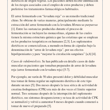
dietéticos de origen vegetal. Los pacientes deben recibir información
de los riesgos asociados con el empleo de estos productos y deben
preferirse los tratamientos farmacológicos habituales.
El arroz fermentado con “levadura roja” es un remedio tradicional
chino. Se obtiene de varias maneras, principalmente mediante la
extracción del arroz fermentado con la levadura
Monascus purpureus
[1]. Entre las sustancias producidas durante el proceso de
fermentación se incluyen las monacolinas, algunas de las cuales
tienen la misma estructura química que las estatinas que se emplean
en los productos terapéuticos en humanos [2,3]. Los suplementos
dietéticos se comercializan, a menudo en forma de cápsulas bajo la
denominación de “arroz de levadura roja”, por sus efectos
hipolipemiantes y para “mejorar la circulación sanguínea” [a,b] [4].
Casos de rabdomiolisis.
Se han publicado en detalle casos de daño
muscular en pacientes que tomaban preparados de arroz de levadura
roja (arroz fermentado con levadura roja) [5-7].
Por ejemplo, un varón de 50 años presentó dolor y debilidad muscular
tras tomar de forma regular un suplemento dietético de este tipo
durante un mes [5]. Dos meses después la tasa sérica de actividad de
creatina fosfoquinasa (CPK) era más de dos veces el límite superior
normal. Tres semanas después de la interrupción del suplemento
dietético, sus síntomas desaparecieron y su tasa de actividad de CPK
se normalizó y volvió a aumentar 8 meses después cuando comenzó a
tomar de nuevo el preparado [5].