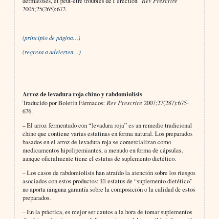
dermatoses, et peut-être troubles de l’érection”
Rev Prescrire
2005;25(265):672.
(principio de página…)
(regresa a advierten…)
Arroz de levadura roja chino y rabdomiolisis
Traducido por Boletín Fármacos:
Rev Prescrire
2007;27(287):675-
676.
– El arroz fermentado con “levadura roja” es un remedio tradicional
chino que contiene varias estatinas en forma natural. Los preparados
basados en el arroz de levadura roja se comercializan como
medicamentos hipolipemiantes, a menudo en forma de cápsulas,
aunque oficialmente tiene el estatus de suplemento dietético.
– Los casos de rabdomiolisis han atraído la atención sobre los riesgos
asociados con estos productos: El estatus de “suplemento dietético”
no aporta ninguna garantía sobre la composición o la calidad de estos
preparados.
– En la práctica, es mejor ser cautos a la hora de tomar suplementos