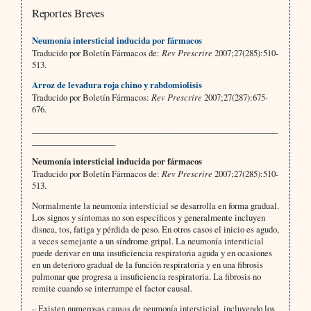
Reportes Breves
Neumonía intersticial inducida por fármacos
Traducido por Boletín Fármacos de:
Rev Prescrire
2007;27(285):510-
513.
Arroz de levadura roja chino y rabdomiolisis
Traducido por Boletín Fármacos:
Rev Prescrire
2007;27(287):675-
676.
___________________________________________________________
____________________
Neumonía intersticial inducida por fármacos
Traducido por Boletín Fármacos de:
Rev Prescrire
2007;27(285):510-
513.
Normalmente la neumonía intersticial se desarrolla en forma gradual.
Los signos y síntomas no son específicos y generalmente incluyen
disnea, tos, fatiga y pérdida de peso. En otros casos el inicio es agudo,
a veces semejante a un síndrome gripal. La neumonía intersticial
puede derivar en una insuficiencia respiratoria aguda y en ocasiones
en un deterioro gradual de la función respiratoria y en una fibrosis
pulmonar que progresa a insuficiencia respiratoria. La fibrosis no
remite cuando se interrumpe el factor causal.
– Existen numerosas causas de neumonía intersticial, incluyendo los