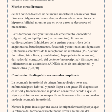
Muchos otros fármacos
Se han notificado casos de neumonía intersticial con muchos otros
fármacos. Algunos son conocidos por desencadenar reacciones de
hipersensibilidad, mientras que en otros casos se desconoce el
mecanismo.
Estos fármacos incluyen: factores de crecimiento leucocitario
(filgrastim); antiepilépticos (car­bamazepina); fármacos
cardiovasculares (inhibidores de la enzima convertidora de la
angiotensina, betabloqueantes, flecainida y estatinas); antidepresivos
(inhibidores selectivos de la recaptación de serotonina (ISRS) como
fluoxetina; tricíclicos; y venlafaxina); bupropión (anfebutamona);
derivados del cornezuelo del centeno (bromocriptina); fármacos anti-
inflamatorios no esteroideos (AINEs); sales de oro; alopurinol; y
minociclina [3,28,­30].
Conclusión: Un diagnóstico a menudo complicado
La neumonía intersticial de origen farmacológico no es una
enfermedad poco habitual y puede llegar a ser grave. El diagnóstico
es difícil y frecuentemente se produce con retraso debido a que los
signos y síntomas son poco específicos. Numerosos fármacos pueden
producir neumonía intersticial.
Merece la pena investigar una causa de origen farmacológico ya que
la retirada del fármaco causante puede llevar a la mejora del