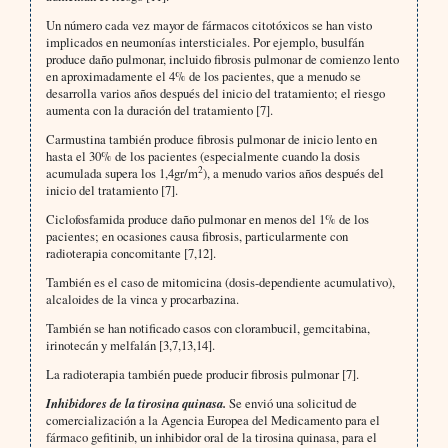
Un número cada vez mayor de fármacos citotóxicos se han visto
implicados en neumonías intersticiales. Por ejemplo, busulfán
produce daño pulmonar, incluido fibrosis pulmonar de comienzo lento
en aproximadamente el 4% de los pacientes, que a menudo se
desarrolla varios años después del inicio del tratamiento; el riesgo
aumenta con la duración del tratamiento [7].
Carmustina también produce fibrosis pulmonar de inicio lento en
hasta el 30% de los pacientes (especialmente cuando la dosis
2
acumulada supera los 1,4gr/m
), a menudo varios años después del
inicio del tratamiento [7].
Ciclofosfamida produce daño pulmonar en menos del 1% de los
pacientes; en ocasiones causa fibrosis, particularmente con
radioterapia concomitante [7,12].
También es el caso de mitomicina (dosis-dependiente acumulativo),
alcaloides de la vinca y procarbazina.
También se han notificado casos con clorambucil, gemcitabina,
irinotecán y melfalán [3,7,13,14].
La radioterapia también puede producir fibrosis pulmonar [7].
Inhibidores de la tirosina quinasa.
Se envió una solicitud de
comercialización a la Agencia Europea del Medicamento para el
fármaco gefitinib, un inhibidor oral de la tirosina quinasa, para el