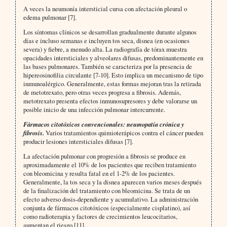
A veces la neumonía intersticial cursa con afectación pleural o
edema pulmonar [7].
Los síntomas clínicos se desarrollan gradualmente durante algunos
días e incluso semanas e incluyen tos seca, disnea (en ocasiones
severa) y fiebre, a menudo alta. La radiografía de tórax muestra
opacidades intersticiales y alveolares difusas, predominantemente en
las bases pulmonares. También se caracteriza por la presencia de
hipereosinofilia circulante [7-10]. Esto implica un mecanismo de tipo
inmunoalérgico. Generalmente, estas formas mejoran tras la retirada
de metotrexato, pero otras veces progresa a fibrosis. Además,
metotrexato presenta efectos inmunosupresores y debe valorarse un
posible inicio de una infección pulmonar intercurrente.
Fármacos citotóxicos convencionales: neumopatía crónica y
fibrosis.
Varios tratamientos quimioterápicos contra el cáncer pueden
producir lesiones intersticiales difusas [7].
La afectación pulmonar con progresión a fibrosis se produce en
aproximadamente el 10% de los pacientes que reciben tratamiento
con bleomicina y resulta fatal en el 1-2% de los pacientes.
Generalmente, la tos seca y la disnea aparecen varios meses después
de la finalización del tratamiento con bleomicina. Se trata de un
efecto adverso dosis-dependiente y acumulativo. La administración
conjunta de fármacos citotóxicos (especialmente cisplatino), así
como radioterapia y factores de crecimientos leucocitarios,
aumentan el riesgo [11].