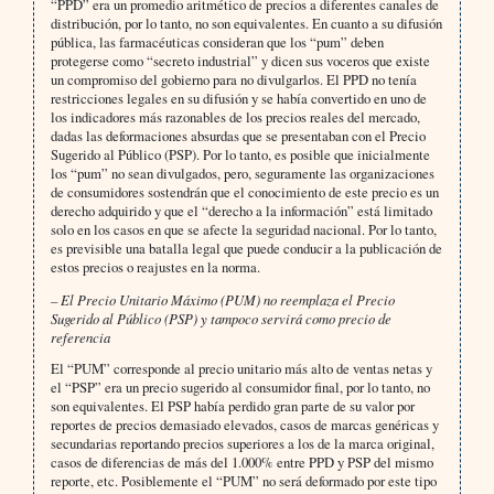
“PPD” era un promedio aritmético de precios a diferentes canales de
distribución, por lo tanto, no son equivalentes. En cuanto a su difusión
pública, las farmacéuticas consideran que los “pum” deben
protegerse como “secreto industrial” y dicen sus voceros que existe
un compromiso del gobierno para no divulgarlos. El PPD no tenía
restricciones legales en su difusión y se había convertido en uno de
los indicadores más razonables de los precios reales del mercado,
dadas las deformaciones absurdas que se presentaban con el Precio
Sugerido al Público (PSP). Por lo tanto, es posible que inicialmente
los “pum” no sean divulgados, pero, seguramente las organizaciones
de consumidores sostendrán que el conocimiento de este precio es un
derecho adquirido y que el “derecho a la información” está limitado
solo en los casos en que se afecte la seguridad nacional. Por lo tanto,
es previsible una batalla legal que puede conducir a la publicación de
estos precios o reajustes en la norma.
– El Precio Unitario Máximo (PUM) no reemplaza el Precio
Sugerido al Público (PSP) y tampoco servirá como precio de
referencia
El “PUM” corresponde al precio unitario más alto de ventas netas y
el “PSP” era un precio sugerido al consumidor final, por lo tanto, no
son equivalentes. El PSP había perdido gran parte de su valor por
reportes de precios demasiado elevados, casos de marcas genéricas y
secundarias reportando precios superiores a los de la marca original,
casos de diferencias de más del 1.000% entre PPD y PSP del mismo
reporte, etc. Posiblemente el “PUM” no será deformado por este tipo