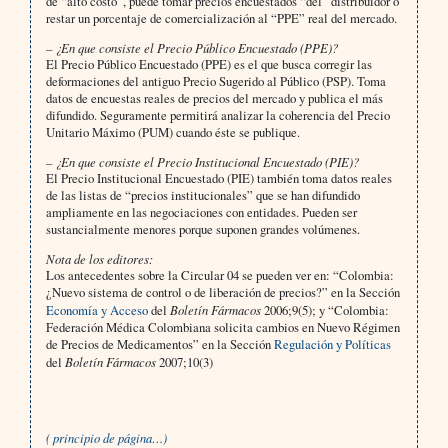
de “alto costo”, puede tomar precios encuestados “del” distribuidor o
restar un porcentaje de comercialización al “PPE” real del mercado.
– ¿En que consiste el Precio Público Encuestado (PPE)?
El Precio Público Encuestado (PPE) es el que busca corregir las
deformaciones del antiguo Precio Sugerido al Público (PSP). Toma
datos de encuestas reales de precios del mercado y publica el más
difundido. Seguramente permitirá analizar la coherencia del Precio
Unitario Máximo (PUM) cuando éste se publique.
– ¿En que consiste el Precio Institucional Encuestado (PIE)?
El Precio Institucional Encuestado (PIE) también toma datos reales
de las listas de “precios institucionales” que se han difundido
ampliamente en las negociaciones con entidades. Pueden ser
sustancialmente menores porque suponen grandes volúmenes.
Nota de los editores:
Los antecedentes sobre la Circular 04 se pueden ver en: “Colombia:
¿Nuevo sistema de control o de liberación de precios?” en la Sección
Economía y Acceso
del
Boletín Fármacos
2006;9(5); y “Colombia:
Federación Médica Colombiana solicita cambios en Nuevo Régimen
de Precios de Medicamentos” en la Sección
Regulación y Políticas
del
Boletín Fármacos
2007;10(3)
( principio de página…)