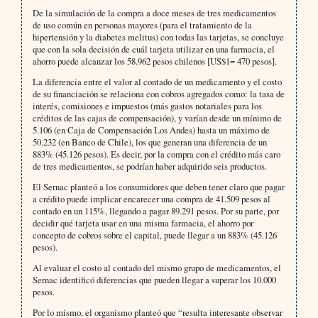
De la simulación de la compra a doce meses de tres medicamentos
de uso común en personas mayores (para el tratamiento de la
hipertensión y la diabetes melitus) con todas las tarjetas, se concluye
que con la sola decisión de cuál tarjeta utilizar en una farmacia, el
ahorro puede alcanzar los 58.962 pesos chilenos [US$1= 470 pesos].
La diferencia entre el valor al contado de un medicamento y el costo
de su financiación se relaciona con cobros agregados como: la tasa de
interés, comisiones e impuestos (más gastos notariales para los
créditos de las cajas de compensación), y varían desde un mínimo de
5.106 (en Caja de Compensación Los Andes) hasta un máximo de
50.232 (en Banco de Chile), los que generan una diferencia de un
883% (45.126 pesos). Es decir, por la compra con el crédito más caro
de tres medicamentos, se podrían haber adquirido seis productos.
El Sernac planteó a los consumidores que deben tener claro que pagar
a crédito puede implicar encarecer una compra de 41.509 pesos al
contado en un 115%, llegando a pagar 89.291 pesos. Por su parte, por
decidir qué tarjeta usar en una misma farmacia, el ahorro por
concepto de cobros sobre el capital, puede llegar a un 883% (45.126
pesos).
Al evaluar el costo al contado del mismo grupo de medicamentos, el
Sernac identificó diferencias que pueden llegar a superar los 10.000
pesos.
Por lo mismo, el organismo planteó que “resulta interesante observar