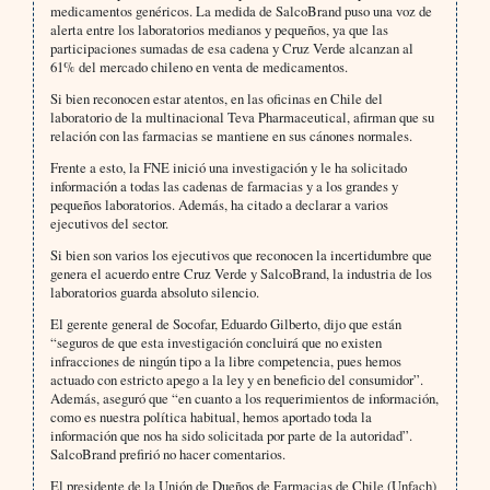
medicamentos genéricos. La medida de SalcoBrand puso una voz de
alerta entre los laboratorios medianos y pequeños, ya que las
participaciones sumadas de esa cadena y Cruz Verde alcanzan al
61% del mercado chileno en venta de medicamentos.
Si bien reconocen estar atentos, en las oficinas en Chile del
laboratorio de la multinacional Teva Pharmaceutical, afirman que su
relación con las farmacias se mantiene en sus cánones normales.
Frente a esto, la FNE inició una investigación y le ha solicitado
información a todas las cadenas de farmacias y a los grandes y
pequeños laboratorios. Además, ha citado a declarar a varios
ejecutivos del sector.
Si bien son varios los ejecutivos que reconocen la incertidumbre que
genera el acuerdo entre Cruz Verde y SalcoBrand, la industria de los
laboratorios guarda absoluto silencio.
El gerente general de Socofar, Eduardo Gilberto, dijo que están
“seguros de que esta investigación concluirá que no existen
infracciones de ningún tipo a la libre competencia, pues hemos
actuado con estricto apego a la ley y en beneficio del consumidor”.
Además, aseguró que “en cuanto a los requerimientos de información,
como es nuestra política habitual, hemos aportado toda la
información que nos ha sido solicitada por parte de la autoridad”.
SalcoBrand prefirió no hacer comentarios.
El presidente de la Unión de Dueños de Farmacias de Chile (Unfach)