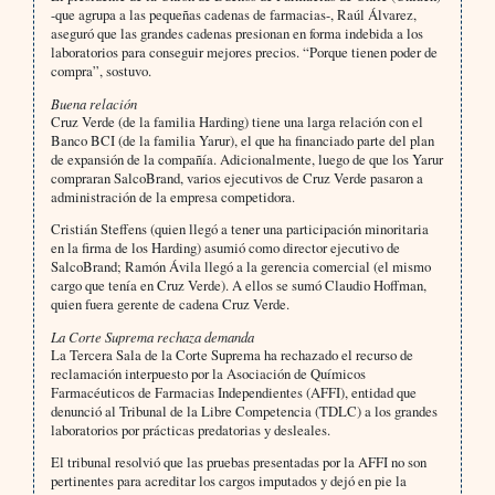
-que agrupa a las pequeñas cadenas de farmacias-, Raúl Álvarez,
aseguró que las grandes cadenas presionan en forma indebida a los
laboratorios para conseguir mejores precios. “Porque tienen poder de
compra”, sostuvo.
Buena relación
Cruz Verde (de la familia Harding) tiene una larga relación con el
Banco BCI (de la familia Yarur), el que ha financiado parte del plan
de expansión de la compañía. Adicionalmente, luego de que los Yarur
compraran SalcoBrand, varios ejecutivos de Cruz Verde pasaron a
administración de la empresa competidora.
Cristián Steffens (quien llegó a tener una participación minoritaria
en la firma de los Harding) asumió como director ejecutivo de
SalcoBrand; Ramón Ávila llegó a la gerencia comercial (el mismo
cargo que tenía en Cruz Verde). A ellos se sumó Claudio Hoffman,
quien fuera gerente de cadena Cruz Verde.
La Corte Suprema rechaza demanda
La Tercera Sala de la Corte Suprema ha rechazado el recurso de
reclamación interpuesto por la Asociación de Químicos
Farmacéuticos de Farmacias Independientes (AFFI), entidad que
denunció al Tribunal de la Libre Competencia (TDLC) a los grandes
laboratorios por prácticas predatorias y desleales.
El tribunal resolvió que las pruebas presentadas por la AFFI no son
pertinentes para acreditar los cargos imputados y dejó en pie la