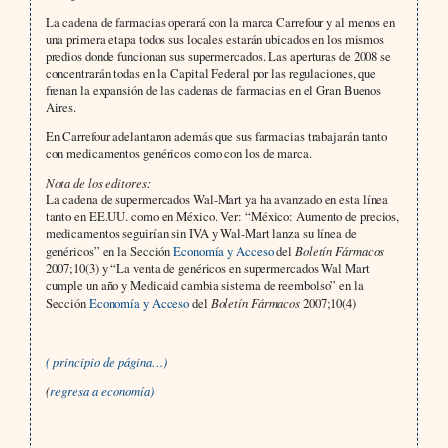
La cadena de farmacias operará con la marca Carrefour y al menos en
una primera etapa todos sus locales estarán ubicados en los mismos
predios donde funcionan sus supermercados. Las aperturas de 2008 se
concentrarán todas en la Capital Federal por las regulaciones, que
frenan la expansión de las cadenas de farmacias en el Gran Buenos
Aires.
En Carrefour adelantaron además que sus farmacias trabajarán tanto
con medicamentos genéricos como con los de marca.
Nota de los editores:
La cadena de supermercados Wal-Mart ya ha avanzado en esta línea
tanto en EE.UU. como en México. Ver: “México: Aumento de precios,
medicamentos seguirían sin IVA y Wal-Mart lanza su línea de
genéricos” en la Sección
Economía y Acceso
del
Boletín Fármacos
2007;10(3) y “La venta de genéricos en supermercados Wal Mart
cumple un año y Medicaid cambia sistema de reembolso” en la
Sección
Economía y Acceso
del
Boletín Fármacos
2007;10(4)
( principio de página…)
(
regresa a economía)