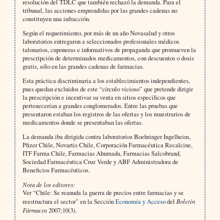
resolución del TDLC que también rechazó la demanda. Para el
tribunal, las acciones emprendidas por las grandes cadenas no
constituyen una infracción.
Según el requerimiento, por más de un año Novasalud y otros
laboratorios entregaron a seleccionados profesionales médicos
talonarios, cuponeras e informativos de propaganda que promueven la
prescripción de determinados medicamentos, con descuentos o dosis
gratis, sólo en las grandes cadenas de farmacias.
Esta práctica discriminaría a los establecimientos independientes,
pues quedan excluidos de este “círculo vicioso” que pretende dirigir
la prescripción e incentivar su venta en sitios específicos que
pertenecerían a grandes conglomerados. Entre las pruebas que
presentaron estaban los registros de las ofertas y los muestrarios de
medicamentos donde se presentaban las ofertas.
La demanda iba dirigida contra laboratorios Boehringer Ingelheim,
Pfizer Chile, Novartis Chile, Corporación Farmacéutica Recalcine,
ITF Farma Chile, Farmacias Ahumada, Farmacias Salcobrand,
Sociedad Farmacéutica Cruz Verde y ABF Administradora de
Beneficios Farmacéuticos.
Nota de los editores:
Ver “Chile: Se reanuda la guerra de precios entre farmacias y se
reestructura el sector” en la Sección
Economía y Acceso
del
Boletín
Fármacos
2007;10(3).