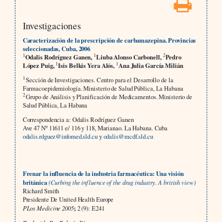
Investigaciones
Caracterización de la prescripción de carbamazepina. Provincias
seleccionadas, Cuba, 2006
1
1
2
Odalis Rodríguez Ganen,
Liuba Alonso Carbonell,
Pedro
1
1
López Puig,
Isis Belkis Yera Alós,
Ana Julia García Milián
1
Sección de Investigaciones. Centro para el Desarrollo de la
Farmacoepidemiología. Ministerio de Salud Pública, La Habana
2
Grupo de Análisis y Planificación de Medicamentos. Ministerio de
Salud Pública, La Habana
Correspondencia a: Odalis Rodríguez Ganen
Ave 47 Nº 11611 e/ 116 y 118, Marianao. La Habana. Cuba
odalis.rdguez@infomed.sld.cu
y
odalis@mcdf.sld.cu
Frenar la influencia de la industria farmacéutica: Una visión
británica
(Curbing the influence of the drug industry. A british view)
Richard Smith
Presidente De United Health Europe
PLos Medicine 2005
;
2 (9): E241