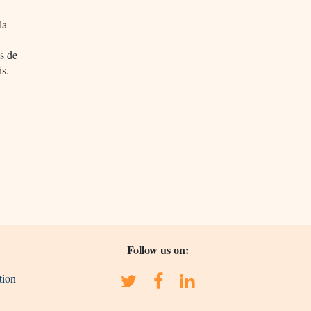
la
és de
is.
Follow us on:
tion-