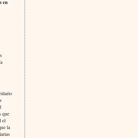
s en
s
ía
sitario
s
l
s que
 el
que la
iarias