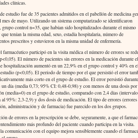
dades clínicas.
de estudio fue de 35 pacientes admitidos en el pabellón de medicina ge
l mes de mayo. Utilizando un sistema computarizado se identificaron
, grupo control n=35, que habían sido hospitalizados durante el mismo
 que tenían la misma edad, sexo, estadía hospitalaria, número de
tos prescritos y estuvieron en la misma unidad de enfermería.
 farmacéutico participó en la visita médica el número de errores se red
<0,05). El número de pacientes sin errores en la medicación durante e
de hospitalización aumentó en un 22,9% en el grupo control y 40% en e
estudio (p<0,05). El período de tiempo por el que persistió el error tam
ficativamente más corto en el grupo de estudio. El error persistió durant
 un día (media 0,73; 95% CI: 0,48-0,98) y con menos de una dosis por
n (media=0) en el grupo de estudio, comparado con 2,4 días (intervalo
 al 95%: 2,3-2,9) y dos dosis de medicación. El tipo de errores (errores
ión, administración y de farmacia) fue parecido en los dos grupos.
ión de errores en la prescripción se debe, seguramente, a que el farmac
entendimiento más profundo del paciente cuando participa en la visita.
la comunicación con el equipo mejora sensiblemente cuando el farmac
a al grupo.