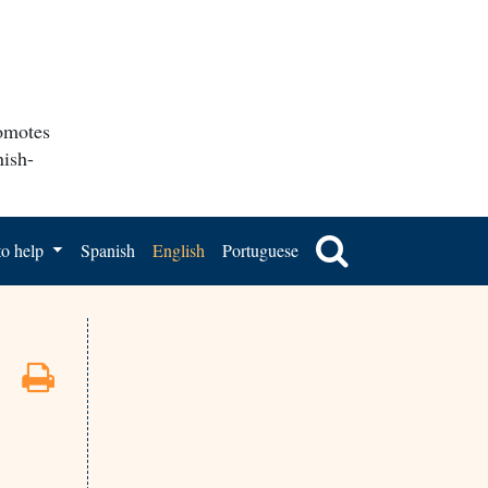
romotes
nish-
o help
Spanish
English
Portuguese