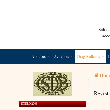
Salud 
acce
About us
Activities
Drug Bulletins
L
Hom
Revist
ENERO 2003