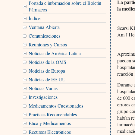
La parti
Portada e información sobre el Boletín
la medic
Fármacos
Índice
Ventana Abierta
Scarsi K
Am J Hea
Comunicaciones
Reuniones y Cursos
Noticias de América Latina
Aproxima
pueden se
Noticias de la OMS
hospitala
Noticias de Europa
reacción 
Noticias de EE.UU
Durante e
Noticias Varias
hospitala
Investigaciones
de 600 ca
errores e
Medicamentos Cuestionados
grupo con
Practicas Recomendables
habían re
Ética y Medicamentos
farmacéut
medicació
Recursos Electrónicos