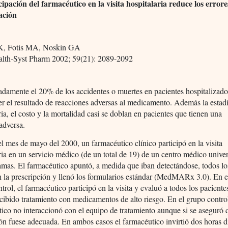
cipación del farmacéutico en la visita hospitalaria reduce los errore
ación
K, Fotis MA, Noskin GA
lth-Syst Pharm 2002; 59(21): 2089-2092
damente el 20% de los accidentes o muertes en pacientes hospitalizado
r el resultado de reacciones adversas al medicamento. Además la estad
ria, el costo y la mortalidad casi se doblan en pacientes que tienen una
adversa.
l mes de mayo del 2000, un farmacéutico clínico participó en la visita
ria en un servicio médico (de un total de 19) de un centro médico univer
mas. El farmacéutico apuntó, a medida que iban detectándose, todos lo
n la prescripción y llenó los formularios estándar (MedMARx 3.0). En e
trol, el farmacéutico participó en la visita y evaluó a todos los paciente
cibido tratamiento con medicamentos de alto riesgo. En el grupo control
ico no interaccionó con el equipo de tratamiento aunque si se aseguró 
n fuese adecuada. En ambos casos el farmacéutico invirtió dos horas d