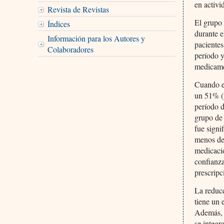
en activi
Revista de Revistas
El grupo 
Índices
durante e
Información para los Autores y
pacientes
Colaboradores
período y
medicamen
Cuando el
un 51% (p
período 
grupo de 
fue signi
menos de
medicació
confianza
prescripc
La reducc
tiene un 
Además, 
se integr