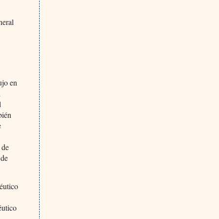
neral
ujo en
l
l
bién
e
 de
 de
éutico
éutico