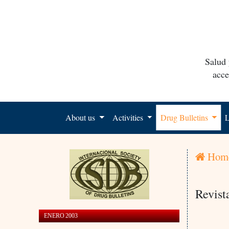
Salud 
acce
About us
Activities
Drug Bulletins
L
Hom
Revist
ENERO 2003