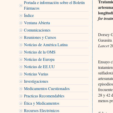
Tratamie
Portada e información sobre el Boletín
artesuna
Fármacos
longitud
Índice
for trea
Ventana Abierta
Comunicaciones
Dorsey G
Reuniones y Cursos
Gasasira
Noticias de América Latina
Lancet
20
Noticias de la OMS
Noticias de Europa
Ensayo cl
Noticias de EE.UU
tratamien
sulfadoxi
Noticias Varias
artesunat
Investigaciones
episodios
Medicamentos Cuestionados
frecuente
28 y 42 d
Practicas Recomendables
menos pro
Ética y Medicamentos
Recursos Electrónicos