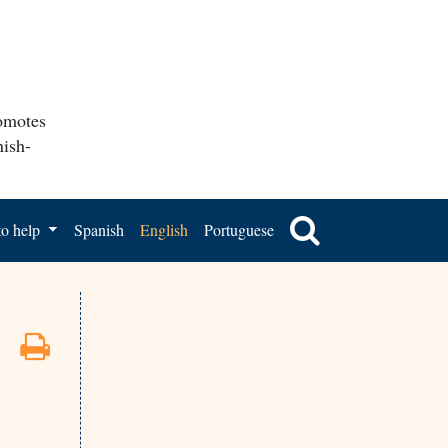
romotes
nish-
o help
Spanish
English
Portuguese