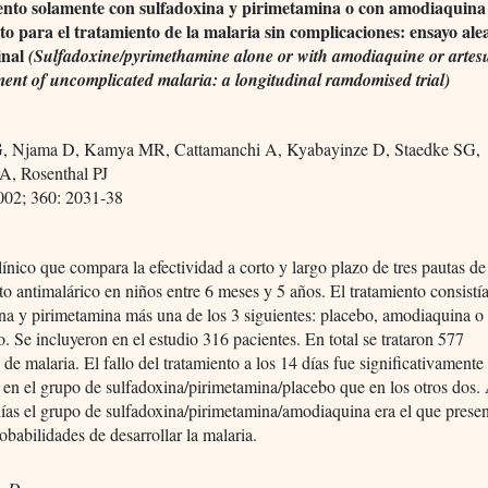
nto solamente con sulfadoxina y pirimetamina o con amodiaquina
to para el tratamiento de la malaria sin complicaciones: ensayo ale
inal
(Sulfadoxine/pyrimethamine alone or with amodiaquine or artes
tment of uncomplicated malaria: a longitudinal ramdomised trial)
, Njama D, Kamya MR, Cattamanchi A, Kyabayinze D, Staedke SG,
 A, Rosenthal PJ
02; 360: 2031-38
ínico que compara la efectividad a corto y largo plazo de tres pautas de
to antimalárico en niños entre 6 meses y 5 años. El tratamiento consistí
na y pirimetamina más una de los 3 siguientes: placebo, amodiaquina o
o. Se incluyeron en el estudio 316 pacientes. En total se trataron 577
 de malaria. El fallo del tratamiento a los 14 días fue significativament
 en el grupo de sulfadoxina/pirimetamina/placebo que en los otros dos. 
ías el grupo de sulfadoxina/pirimetamina/amodiaquina era el que prese
babilidades de desarrollar la malaria.