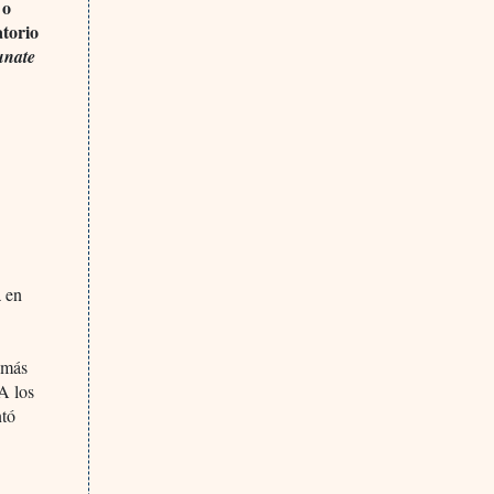
 o
atorio
unate
a en
e más
A los
ntó