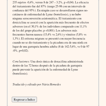
235 sujetos -0,4%, versus 8 de 247 – 3.2%, p <0,04). La eficacia
del tratamiento fue del 87% (rango 25-98 con un intervalo de
confianza del 95%). En ningún caso se desarrollaron signos no-
cutáneos de enfermedad de Lyme (borreliosis), y no hubo
ninguna seroconversión asintomática. El tratamiento con
doxiciclina se asoció con la aparición más frecuente de efectos
adversos (en el 30,1% de los individuos comparado con 11,1%
de los del grupo placebo; p <0,001). Los adversos más
frecuentes fueron nausea (15,4% vs 2,6%) y vómitos (5,8% vs
1,3%). El eritema migrans se presentó con mayor frecuencia
cuando no se dio tratamiento y la picadura era de una ninfa en
lugar de una garrapata hembra adulta (8 de 142-5,6%, vs 0 de 97
-0%, p=0,02).
Conclusiones:
Una dosis única de doxacilina administrada
dentro de las 72 horas después de la picadura de garrapata
puede prevenir la aparición de la enfermedad de Lyme
(borreliosis).
Traducido y editado por Núria Homedes