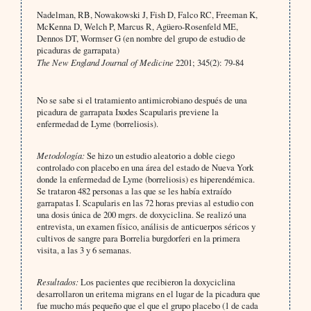
Nadelman, RB, Nowakowski J, Fish D, Falco RC, Freeman K,
McKenna D, Welch P, Marcus R, Agüero-Rosenfeld ME,
Dennos DT, Wormser G (en nombre del grupo de estudio de
picaduras de garrapata)
The New England Journal of Medicine
2201; 345(2): 79-84
No se sabe si el tratamiento antimicrobiano después de una
picadura de garrapata Ixodes Scapularis previene la
enfermedad de Lyme (borreliosis).
Metodología:
Se hizo un estudio aleatorio a doble ciego
controlado con placebo en una área del estado de Nueva York
donde la enfermedad de Lyme (borreliosis) es hiperendémica.
Se trataron 482 personas a las que se les había extraído
garrapatas I. Scapularis en las 72 horas previas al estudio con
una dosis única de 200 mgrs. de doxyciclina. Se realizó una
entrevista, un examen físico, análisis de anticuerpos séricos y
cultivos de sangre para Borrelia burgdorferi en la primera
visita, a las 3 y 6 semanas.
Resultados:
Los pacientes que recibieron la doxyciclina
desarrollaron un eritema migrans en el lugar de la picadura que
fue mucho más pequeño que el que el grupo placebo (1 de cada