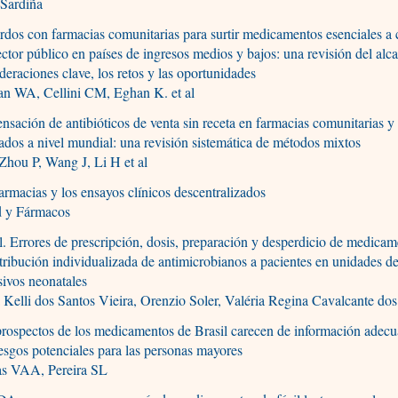
 Sardiña
dos con farmacias comunitarias para surtir medicamentos esenciales a c
ector público en países de ingresos medios y bajos: una revisión del alc
deraciones clave, los retos y las oportunidades
an WA, Cellini CM, Eghan K. et al
nsación de antibióticos de venta sin receta en farmacias comunitarias y 
ados a nivel mundial: una revisión sistemática de métodos mixtos
 Zhou P, Wang J, Li H et al
armacias y los ensayos clínicos descentralizados
d y Fármacos
l. Errores de prescripción, dosis, preparación y desperdicio de medica
stribución individualizada de antimicrobianos a pacientes en unidades d
sivos neonatales
 Kelli dos Santos Vieira, Orenzio Soler, Valéria Regina Cavalcante do
rospectos de los medicamentos de Brasil carecen de información adec
iesgos potenciales para las personas mayores
tas VAA, Pereira SL