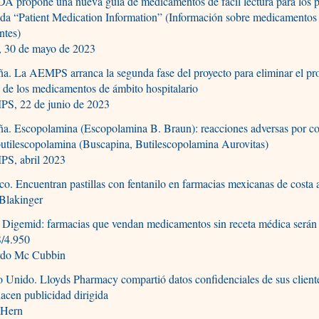
A propone una nueva guía de medicamentos de fácil lectura para los p
da “Patient Medication Information” (Información sobre medicamentos
ntes)
 30 de mayo de 2023
a. La AEMPS arranca la segunda fase del proyecto para eliminar el pr
 de los medicamentos de ámbito hospitalario
S, 22 de junio de 2023
ña. Escopolamina (Escopolamina B. Braun): reacciones adversas por c
utilescopolamina (Buscapina, Butilescopolamina Aurovitas)
S, abril 2023
o. Encuentran pastillas con fentanilo en farmacias mexicanas de costa 
 Blakinger
 Digemid: farmacias que vendan medicamentos sin receta médica serán
S/4.950
rdo Mc Cubbin
 Unido. Lloyds Pharmacy compartió datos confidenciales de sus client
acen publicidad dirigida
 Hern