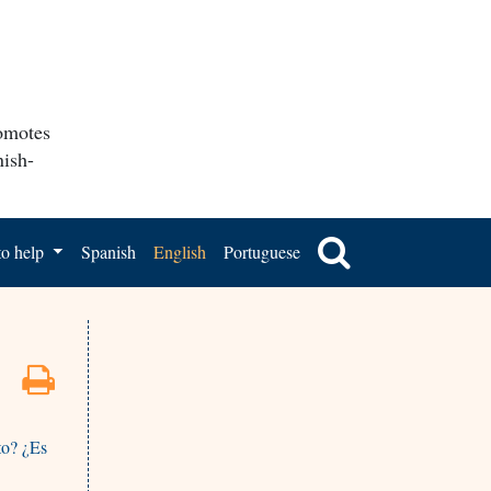
romotes
nish-
o help
Spanish
English
Portuguese
to? ¿Es