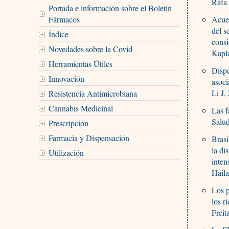
Rafa
Portada e información sobre el Boletín
Fármacos
Acuer
del s
Índice
consi
Novedades sobre la Covid
Kapl
Herramientas Útiles
Dispe
Innovación
asoci
Li J,
Resistencia Antimicrobiana
Cannabis Medicinal
Las f
Salu
Prescripción
Farmacia y Dispensación
Brasi
la di
Utilización
inten
Haila
Los p
los r
Frei