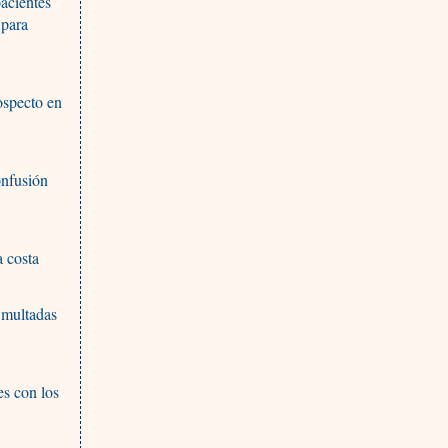
acientes
 para
ospecto en
onfusión
a costa
 multadas
es con los