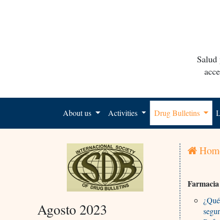
Salud 
acce
About us
Activities
Drug Bulletins
L
Hom
Farmacia
¿Qué 
Agosto 2023
segu