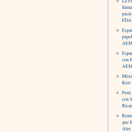
La FD
llama
pacie
FDA,
Españ
papel
AEMP
Espa
con b
AEMP
Méxic
Keri
Perú.
con 
Rica
Reino
que h
Alex