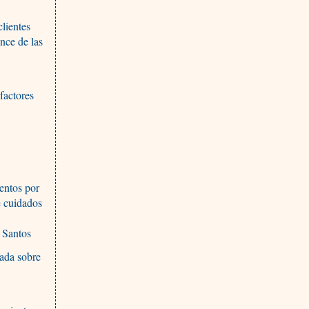
lientes
ance de las
factores
mentos por
e cuidados
s Santos
uada sobre