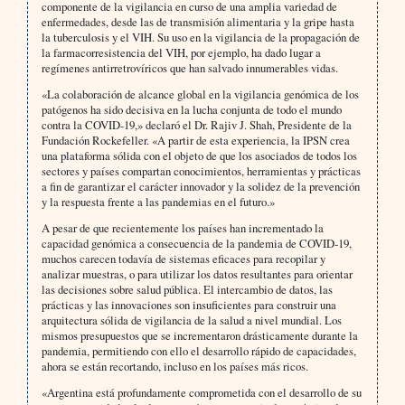
componente de la vigilancia en curso de una amplia variedad de
enfermedades, desde las de transmisión alimentaria y la gripe hasta
la tuberculosis y el VIH. Su uso en la vigilancia de la propagación de
la farmacorresistencia del VIH, por ejemplo, ha dado lugar a
regímenes antirretrovíricos que han salvado innumerables vidas.
«La colaboración de alcance global en la vigilancia genómica de los
patógenos ha sido decisiva en la lucha conjunta de todo el mundo
contra la COVID‑19,» declaró el Dr. Rajiv J. Shah, Presidente de la
Fundación Rockefeller. «A partir de esta experiencia, la IPSN crea
una plataforma sólida con el objeto de que los asociados de todos los
sectores y países compartan conocimientos, herramientas y prácticas
a fin de garantizar el carácter innovador y la solidez de la prevención
y la respuesta frente a las pandemias en el futuro.»
A pesar de que recientemente los países han incrementado la
capacidad genómica a consecuencia de la pandemia de COVID‑19,
muchos carecen todavía de sistemas eficaces para recopilar y
analizar muestras, o para utilizar los datos resultantes para orientar
las decisiones sobre salud pública. El intercambio de datos, las
prácticas y las innovaciones son insuficientes para construir una
arquitectura sólida de vigilancia de la salud a nivel mundial. Los
mismos presupuestos que se incrementaron drásticamente durante la
pandemia, permitiendo con ello el desarrollo rápido de capacidades,
ahora se están recortando, incluso en los países más ricos.
«Argentina está profundamente comprometida con el desarrollo de su