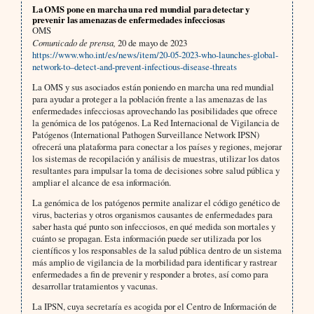
La OMS pone en marcha una red mundial para detectar y
prevenir las amenazas de enfermedades infecciosas
OMS
Comunicado de prensa,
20 de mayo de 2023
https://www.who.int/es/news/item/20-05-2023-who-launches-global-
network-to–detect-and-prevent-infectious-disease-threats
La OMS y sus asociados están poniendo en marcha una red mundial
para ayudar a proteger a la población frente a las amenazas de las
enfermedades infecciosas aprovechando las posibilidades que ofrece
la genómica de los patógenos. La Red Internacional de Vigilancia de
Patógenos (International Pathogen Surveillance Network IPSN)
ofrecerá una plataforma para conectar a los países y regiones, mejorar
los sistemas de recopilación y análisis de muestras, utilizar los datos
resultantes para impulsar la toma de decisiones sobre salud pública y
ampliar el alcance de esa información.
La genómica de los patógenos permite analizar el código genético de
virus, bacterias y otros organismos causantes de enfermedades para
saber hasta qué punto son infecciosos, en qué medida son mortales y
cuánto se propagan. Esta información puede ser utilizada por los
científicos y los responsables de la salud pública dentro de un sistema
más amplio de vigilancia de la morbilidad para identificar y rastrear
enfermedades a fin de prevenir y responder a brotes, así como para
desarrollar tratamientos y vacunas.
La IPSN, cuya secretaría es acogida por el Centro de Información de