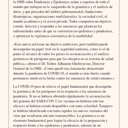
la OMS sobre Pandemias y Epidemias, reúne a expertos de todo el
mundo que trabajan en la vanguardia de la genómica y el análisis de
datos, y que proceden del ámbito gubernamental, fundaciones
filantrópicas, organizaciones multilaterales, la sociedad civil, el
mundo académico y el sector privado. Todos comparten un objetivo
común: detectar y responder a las amenazas que plantean las
enfermedades antes de que se conviertan en epidemias y pandemias,
y optimizar la vigilancia sistemática de la morbilidad.
«Esta nueva red tiene un objetivo ambicioso, pero también puede
desempeñar un papel vital en la seguridad sanitaria, como es el de
poner al alcance de todos los países la secuenciación y el análisis
genómicos de patógenos para que los integren en su sistema de salud
pública,» afirmó el Dr. Tedros Adhanom Ghebreyesus, Director
General de la OMS. «Como quedó tan claramente demostrado
durante la pandemia de COVID-19, el mundo es más fuerte cuando
permanece unido en la lucha contra las amenazas de salud comunes.»
La COVID‑19 puso de relieve el papel fundamental que desempeña
la genómica de los patógenos en la respuesta a las amenazas de
pandemia. Si no se hubiera obtenido rápidamente la secuenciación
del genoma del SARS-COV-2, las vacunas no habrían sido tan
eficaces ni habrían estado disponibles con tanta celeridad. Tampoco
se habrían identificado con tanta rapidez las nuevas variantes del
virus que resultaron aún más transmisibles. La genómica es un
elemento fundamental para lograr la eficacia de la preparación y
respuesta frente a las epidemias y pandemias, además de un